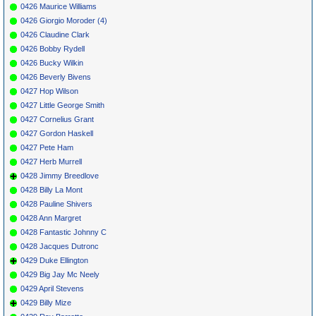
0426 Maurice Williams
0426 Giorgio Moroder (4)
0426 Claudine Clark
0426 Bobby Rydell
0426 Bucky Wilkin
0426 Beverly Bivens
0427 Hop Wilson
0427 Little George Smith
0427 Cornelius Grant
0427 Gordon Haskell
0427 Pete Ham
0427 Herb Murrell
0428 Jimmy Breedlove
0428 Billy La Mont
0428 Pauline Shivers
0428 Ann Margret
0428 Fantastic Johnny C
0428 Jacques Dutronc
0429 Duke Ellington
0429 Big Jay Mc Neely
0429 April Stevens
0429 Billy Mize