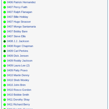
0406 Patrick Hernandez
0407 Percy Faith
0407 Ralph Flanagan
0407 Billie Holiday
0407 Hugo Strasser
0407 Mongo Santamaria
0407 Bobby Bare
0407 Steve Ellis
0408 J.J. Jackson
0408 Roger Chapman
0409 Carl Perkins
0409 Dick Jensen
0409 Roddy Jackson
0409 Laura Lee (2)
0409 Patty Pravo
0410 Martin Denny
0410 Sheb Wooley
0410 John Brim
0410 Rosco Gordon
0410 Bobbie Smith
0411 Dorothy Shay
0411 Richard Berry