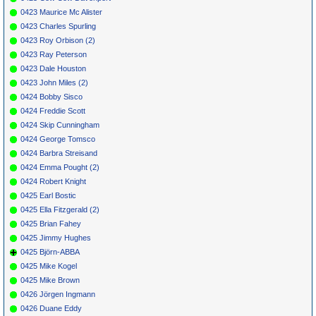
0423 Maurice Mc Alister
0423 Charles Spurling
0423 Roy Orbison (2)
0423 Ray Peterson
0423 Dale Houston
0423 John Miles (2)
0424 Bobby Sisco
0424 Freddie Scott
0424 Skip Cunningham
0424 George Tomsco
0424 Barbra Streisand
0424 Emma Pought (2)
0424 Robert Knight
0425 Earl Bostic
0425 Ella Fitzgerald (2)
0425 Brian Fahey
0425 Jimmy Hughes
0425 Björn-ABBA
0425 Mike Kogel
0425 Mike Brown
0426 Jörgen Ingmann
0426 Duane Eddy