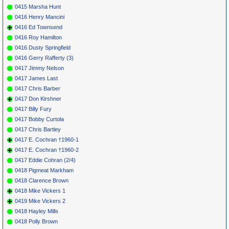
0415 Marsha Hunt
0416 Henry Mancini
0416 Ed Townsend
0416 Roy Hamilton
0416 Dusty Springfield
0416 Gerry Rafferty (3)
0417 Jimmy Nelson
0417 James Last
0417 Chris Barber
0417 Don Kirshner
0417 Billy Fury
0417 Bobby Curtola
0417 Chris Bartley
0417 E. Cochran †1960-1
0417 E. Cochran †1960-2
0417 Eddie Cohran (2/4)
0418 Pigmeat Markham
0418 Clarence Brown
0418 Mike Vickers 1
0419 Mike Vickers 2
0418 Hayley Mills
0418 Polly Brown