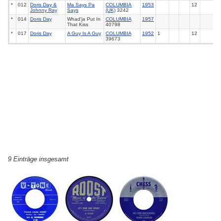
*
012
Doris Day &
Ma Says Pa
COLUMBIA
1953
12
Johnny Ray
Says
(UK)
3242
*
014
Doris Day
Whad'ja Put In
COLUMBIA
1957
That Kiss
40798
*
017
Doris Day
A Guy Is A Guy
COLUMBIA
1952
1
12
39673
9 Einträge insgesamt