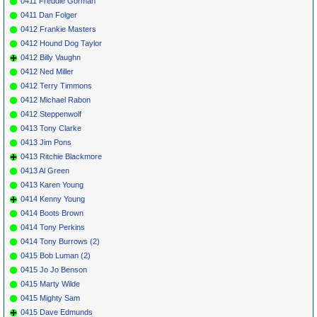
0411 Freddie Gorman
0411 Dan Folger
0412 Frankie Masters
0412 Hound Dog Taylor
0412 Billy Vaughn
0412 Ned Miller
0412 Terry Timmons
0412 Michael Rabon
0412 Steppenwolf
0413 Tony Clarke
0413 Jim Pons
0413 Ritchie Blackmore
0413 Al Green
0413 Karen Young
0414 Kenny Young
0414 Boots Brown
0414 Tony Perkins
0414 Tony Burrows (2)
0415 Bob Luman (2)
0415 Jo Jo Benson
0415 Marty Wilde
0415 Mighty Sam
0415 Dave Edmunds