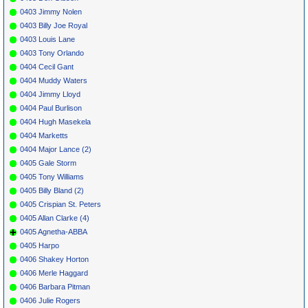
0403 Jimmy Nolen
0403 Billy Joe Royal
0403 Louis Lane
0403 Tony Orlando
0404 Cecil Gant
0404 Muddy Waters
0404 Jimmy Lloyd
0404 Paul Burlison
0404 Hugh Masekela
0404 Marketts
0404 Major Lance (2)
0405 Gale Storm
0405 Tony Williams
0405 Billy Bland (2)
0405 Crispian St. Peters
0405 Allan Clarke (4)
0405 Agnetha-ABBA
0405 Harpo
0406 Shakey Horton
0406 Merle Haggard
0406 Barbara Pitman
0406 Julie Rogers