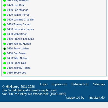
0429 Ray Barretto
0429 Otis Rush
0429 Bob Miranda
0429 Tammi Terrell
0429 Lorraine Chandler
0429 Tommy James
0430 Homesick James
0430 Mabel Scott
0430 Frankie Lee Sims
0430 Johnny Horton
0430 Jerry Lordan
0430 Bob Jaxon
0430 Willie Nelson
0430 Frank Dell
0430 Johnny Farina
0430 Bobby Vee
Login
Impressum
Datenschutz
Sitemap
Navigation
© HitHistory 2011-2026
überspringen
Die Schallplatten-Informationsplattform
von Tin Pan Alley bis Woodstock (1900-1969)
supported by
tinygiant.de