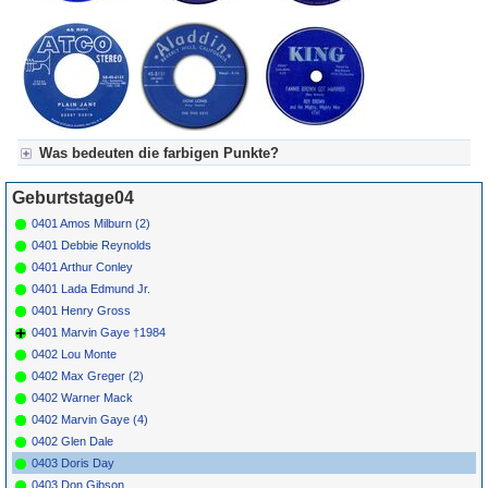
Was bedeuten die farbigen Punkte?
Für Axel's Tageskalender:
Geburtstage04
Grün = Kurzgeschichte
Grün! = fachlich bestimmt spannend, nicht verpassen!
0401 Amos Milburn (2)
Grün+ = Stundenbeitrag
0401 Debbie Reynolds
Gelb = Kurzgeschichten oder Stundensendungen in Arbeit
0401 Arthur Conley
Blau = Beschreibungstext (beschreibender Text)
0401 Lada Edmund Jr.
0401 Henry Gross
0401 Marvin Gaye †1984
0402 Lou Monte
0402 Max Greger (2)
0402 Warner Mack
0402 Marvin Gaye (4)
0402 Glen Dale
0403 Doris Day
0403 Don Gibson