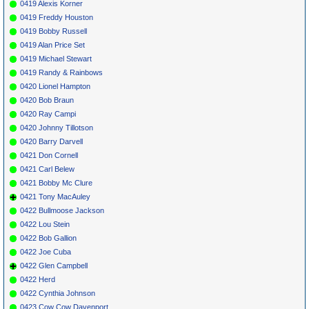
0419 Alexis Korner
0419 Freddy Houston
0419 Bobby Russell
0419 Alan Price Set
0419 Michael Stewart
0419 Randy & Rainbows
0420 Lionel Hampton
0420 Bob Braun
0420 Ray Campi
0420 Johnny Tillotson
0420 Barry Darvell
0421 Don Cornell
0421 Carl Belew
0421 Bobby Mc Clure
0421 Tony MacAuley
0422 Bullmoose Jackson
0422 Lou Stein
0422 Bob Gallion
0422 Joe Cuba
0422 Glen Campbell
0422 Herd
0422 Cynthia Johnson
0423 Cow Cow Davenport