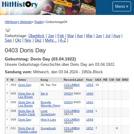
Menü
HitHistory Website
Radio
Geburtstage04
Geburtstage:
Überblick
|
Jan
|
Feb
|
Mar
|
Apr
|
Mai
|
Jun
|
Jul
|
Aug
|
Sep
|
Okt
|
Nov
|
Dez
|
Mehr...
|
A-Z
|
0403 Doris Day
Geburtstag: Doris Day (03.04.1922)
Unsere Geburtstags-Geschichte über Doris Day am 03.04.1922.
Sendung vom:
Mittwoch, den 03.04.2024 - 1950s-Block
Y
Nr
Artist
Song
Record-Label
Year
USA
RB
CW
GB
BRD
*
003
Doris Day
Mr. Tap Toe
COLUMBIA
1953
10
39906
*
005
Doris Day &
Dig It
OKEH
5964
1940
Les Brown
*
006
Doris Day &
Booglie
OKEH
6085
1941
Les Brown
Wooglie Piggy
*
008
Doris Day &
Love
COLUMBIA
1948
1
Buddy Clark
Somebody
38174
*
009
Doris Day
How It Lies
COLUMBIA
1949
38453
*
011
Doris Day &
Sugarbush
COLUMBIA
1952
7
8
Frankie Laine
39693