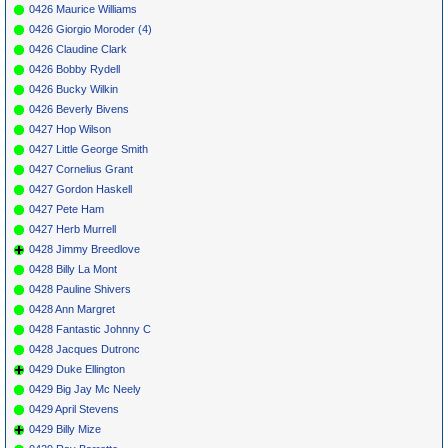
0426 Maurice Williams
0426 Giorgio Moroder (4)
0426 Claudine Clark
0426 Bobby Rydell
0426 Bucky Wilkin
0426 Beverly Bivens
0427 Hop Wilson
0427 Little George Smith
0427 Cornelius Grant
0427 Gordon Haskell
0427 Pete Ham
0427 Herb Murrell
0428 Jimmy Breedlove
0428 Billy La Mont
0428 Pauline Shivers
0428 Ann Margret
0428 Fantastic Johnny C
0428 Jacques Dutronc
0429 Duke Ellington
0429 Big Jay Mc Neely
0429 April Stevens
0429 Billy Mize