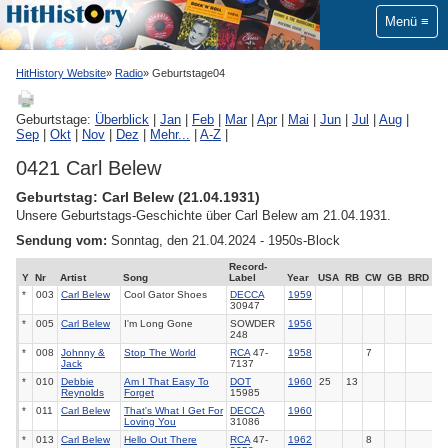
Menü
HitHistory Website
Radio
Geburtstage04
Geburtstage:
Überblick
|
Jan
|
Feb
|
Mar
|
Apr
|
Mai
|
Jun
|
Jul
|
Aug
|
Sep
|
Okt
|
Nov
|
Dez
|
Mehr...
|
A-Z
|
0421 Carl Belew
Geburtstag: Carl Belew (21.04.1931)
Unsere Geburtstags-Geschichte über Carl Belew am 21.04.1931.
Sendung vom:
Sonntag, den 21.04.2024 - 1950s-Block
Record-
Y
Nr
Artist
Song
Label
Year
USA
RB
CW
GB
BRD
*
003
Carl Belew
Cool Gator Shoes
DECCA
1959
30947
*
005
Carl Belew
I'm Long Gone
SOWDER
1956
248
*
008
Johnny &
Stop The World
RCA
47-
1958
7
Jack
7137
*
010
Debbie
Am I That Easy To
DOT
1960
25
13
Reynolds
Forget
15985
*
011
Carl Belew
That's What I Get For
DECCA
1960
Loving You
31086
*
013
Carl Belew
Hello Out There
RCA
47-
1962
8