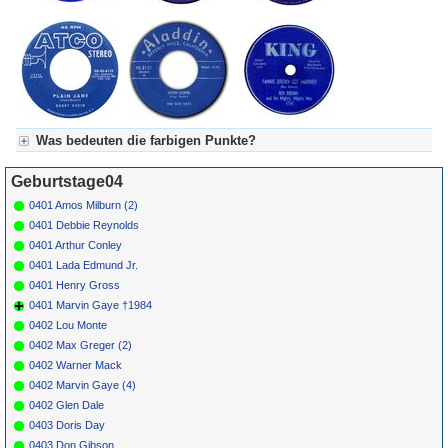
Was bedeuten die farbigen Punkte?
Für Axel's Tageskalender:
Geburtstage04
Grün = Kurzgeschichte
Grün! = fachlich bestimmt spannend, nicht verpassen!
0401 Amos Milburn (2)
Grün+ = Stundenbeitrag
0401 Debbie Reynolds
Gelb = Kurzgeschichten oder Stundensendungen in Arbeit
0401 Arthur Conley
Blau = Beschreibungstext (beschreibender Text)
0401 Lada Edmund Jr.
0401 Henry Gross
0401 Marvin Gaye †1984
0402 Lou Monte
0402 Max Greger (2)
0402 Warner Mack
0402 Marvin Gaye (4)
0402 Glen Dale
0403 Doris Day
0403 Don Gibson