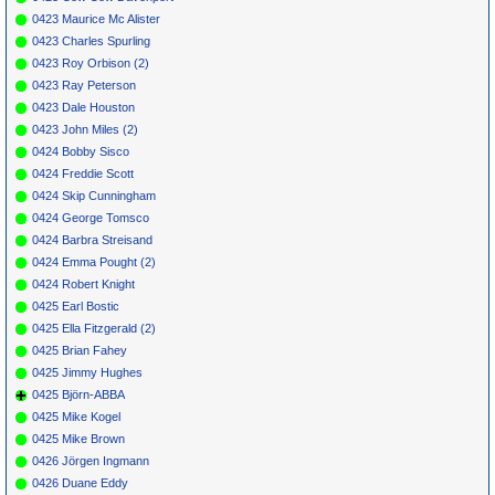
0423 Maurice Mc Alister
0423 Charles Spurling
0423 Roy Orbison (2)
0423 Ray Peterson
0423 Dale Houston
0423 John Miles (2)
0424 Bobby Sisco
0424 Freddie Scott
0424 Skip Cunningham
0424 George Tomsco
0424 Barbra Streisand
0424 Emma Pought (2)
0424 Robert Knight
0425 Earl Bostic
0425 Ella Fitzgerald (2)
0425 Brian Fahey
0425 Jimmy Hughes
0425 Björn-ABBA
0425 Mike Kogel
0425 Mike Brown
0426 Jörgen Ingmann
0426 Duane Eddy