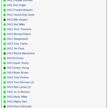
0411 Freddie Gorman
0411 Dan Folger
0412 Frankie Masters
0412 Hound Dog Taylor
0412 Billy Vaughn
0412 Ned Miller
0412 Terry Timmons
0412 Michael Rabon
0412 Steppenwolf
0413 Tony Clarke
0413 Jim Pons
0413 Ritchie Blackmore
0413 Al Green
0413 Karen Young
0414 Kenny Young
0414 Boots Brown
0414 Tony Perkins
0414 Tony Burrows (2)
0415 Bob Luman (2)
0415 Jo Jo Benson
0415 Marty Wilde
0415 Mighty Sam
0415 Dave Edmunds