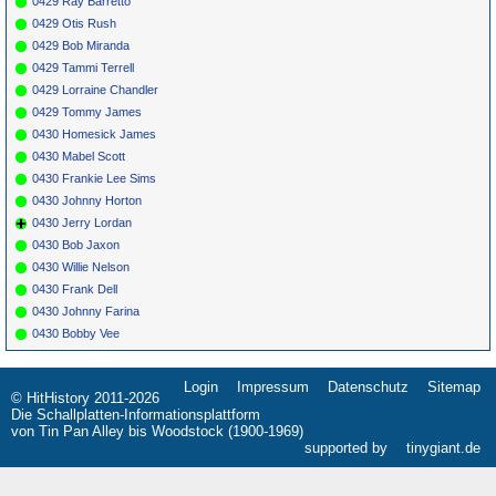
0429 Ray Barretto
0429 Otis Rush
0429 Bob Miranda
0429 Tammi Terrell
0429 Lorraine Chandler
0429 Tommy James
0430 Homesick James
0430 Mabel Scott
0430 Frankie Lee Sims
0430 Johnny Horton
0430 Jerry Lordan
0430 Bob Jaxon
0430 Willie Nelson
0430 Frank Dell
0430 Johnny Farina
0430 Bobby Vee
Login
Impressum
Datenschutz
Sitemap
Navigation
© HitHistory 2011-2026
überspringen
Die Schallplatten-Informationsplattform
von Tin Pan Alley bis Woodstock (1900-1969)
supported by
tinygiant.de