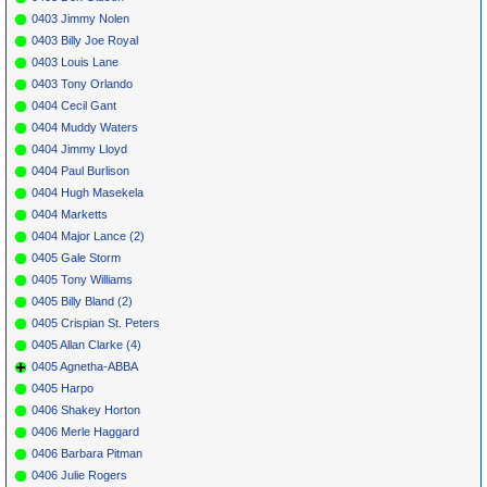
0403 Jimmy Nolen
0403 Billy Joe Royal
0403 Louis Lane
0403 Tony Orlando
0404 Cecil Gant
0404 Muddy Waters
0404 Jimmy Lloyd
0404 Paul Burlison
0404 Hugh Masekela
0404 Marketts
0404 Major Lance (2)
0405 Gale Storm
0405 Tony Williams
0405 Billy Bland (2)
0405 Crispian St. Peters
0405 Allan Clarke (4)
0405 Agnetha-ABBA
0405 Harpo
0406 Shakey Horton
0406 Merle Haggard
0406 Barbara Pitman
0406 Julie Rogers