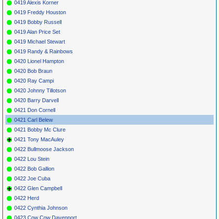
0419 Alexis Korner
0419 Freddy Houston
0419 Bobby Russell
0419 Alan Price Set
0419 Michael Stewart
0419 Randy & Rainbows
0420 Lionel Hampton
0420 Bob Braun
0420 Ray Campi
0420 Johnny Tillotson
0420 Barry Darvell
0421 Don Cornell
0421 Carl Belew
0421 Bobby Mc Clure
0421 Tony MacAuley
0422 Bullmoose Jackson
0422 Lou Stein
0422 Bob Gallion
0422 Joe Cuba
0422 Glen Campbell
0422 Herd
0422 Cynthia Johnson
0423 Cow Cow Davenport