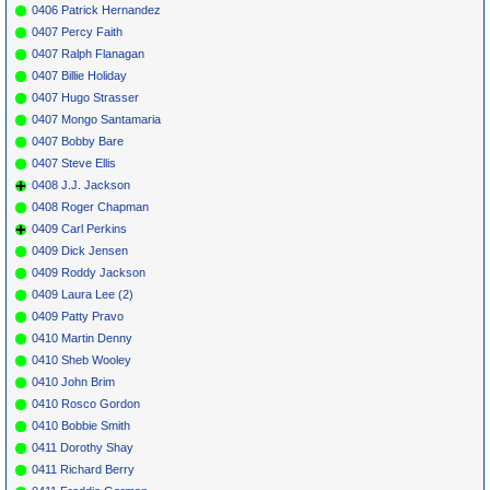
0406 Patrick Hernandez
0407 Percy Faith
0407 Ralph Flanagan
0407 Billie Holiday
0407 Hugo Strasser
0407 Mongo Santamaria
0407 Bobby Bare
0407 Steve Ellis
0408 J.J. Jackson
0408 Roger Chapman
0409 Carl Perkins
0409 Dick Jensen
0409 Roddy Jackson
0409 Laura Lee (2)
0409 Patty Pravo
0410 Martin Denny
0410 Sheb Wooley
0410 John Brim
0410 Rosco Gordon
0410 Bobbie Smith
0411 Dorothy Shay
0411 Richard Berry