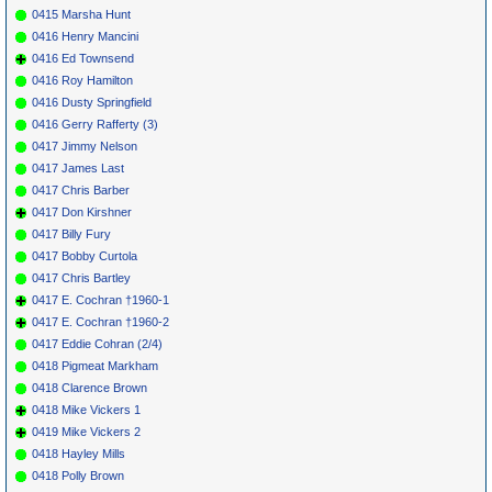
0415 Marsha Hunt
0416 Henry Mancini
0416 Ed Townsend
0416 Roy Hamilton
0416 Dusty Springfield
0416 Gerry Rafferty (3)
0417 Jimmy Nelson
0417 James Last
0417 Chris Barber
0417 Don Kirshner
0417 Billy Fury
0417 Bobby Curtola
0417 Chris Bartley
0417 E. Cochran †1960-1
0417 E. Cochran †1960-2
0417 Eddie Cohran (2/4)
0418 Pigmeat Markham
0418 Clarence Brown
0418 Mike Vickers 1
0419 Mike Vickers 2
0418 Hayley Mills
0418 Polly Brown