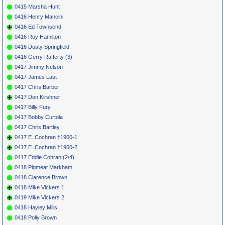
0415 Marsha Hunt
0416 Henry Mancini
0416 Ed Townsend
0416 Roy Hamilton
0416 Dusty Springfield
0416 Gerry Rafferty (3)
0417 Jimmy Nelson
0417 James Last
0417 Chris Barber
0417 Don Kirshner
0417 Billy Fury
0417 Bobby Curtola
0417 Chris Bartley
0417 E. Cochran †1960-1
0417 E. Cochran †1960-2
0417 Eddie Cohran (2/4)
0418 Pigmeat Markham
0418 Clarence Brown
0418 Mike Vickers 1
0419 Mike Vickers 2
0418 Hayley Mills
0418 Polly Brown