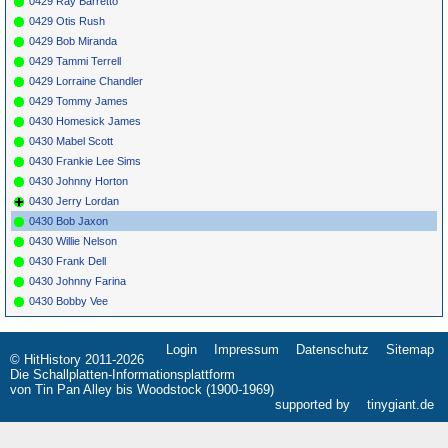
0429 Ray Barretto
0429 Otis Rush
0429 Bob Miranda
0429 Tammi Terrell
0429 Lorraine Chandler
0429 Tommy James
0430 Homesick James
0430 Mabel Scott
0430 Frankie Lee Sims
0430 Johnny Horton
0430 Jerry Lordan
0430 Bob Jaxon
0430 Willie Nelson
0430 Frank Dell
0430 Johnny Farina
0430 Bobby Vee
Login
Impressum
Datenschutz
Sitemap
Navigation
© HitHistory 2011-2026
überspringen
Die Schallplatten-Informationsplattform
von Tin Pan Alley bis Woodstock (1900-1969)
supported by
tinygiant.de