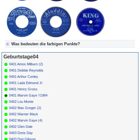
Was bedeuten die farbigen Punkte?
Für Axel's Tageskalender:
Geburtstage04
Grün = Kurzgeschichte
Grün! = fachlich bestimmt spannend, nicht verpassen!
0401 Amos Milburn (2)
Grün+ = Stundenbeitrag
0401 Debbie Reynolds
Gelb = Kurzgeschichten oder Stundensendungen in Arbeit
0401 Arthur Conley
Blau = Beschreibungstext (beschreibender Text)
0401 Lada Edmund Jr.
0401 Henry Gross
0401 Marvin Gaye †1984
0402 Lou Monte
0402 Max Greger (2)
0402 Warner Mack
0402 Marvin Gaye (4)
0402 Glen Dale
0403 Doris Day
0403 Don Gibson