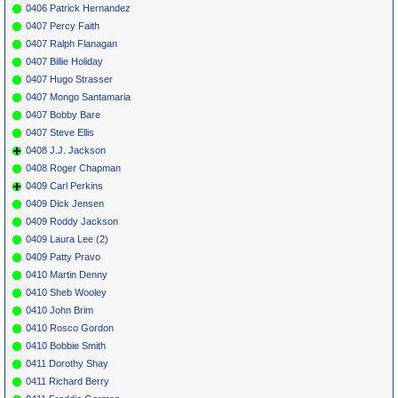
0406 Patrick Hernandez
0407 Percy Faith
0407 Ralph Flanagan
0407 Billie Holiday
0407 Hugo Strasser
0407 Mongo Santamaria
0407 Bobby Bare
0407 Steve Ellis
0408 J.J. Jackson
0408 Roger Chapman
0409 Carl Perkins
0409 Dick Jensen
0409 Roddy Jackson
0409 Laura Lee (2)
0409 Patty Pravo
0410 Martin Denny
0410 Sheb Wooley
0410 John Brim
0410 Rosco Gordon
0410 Bobbie Smith
0411 Dorothy Shay
0411 Richard Berry