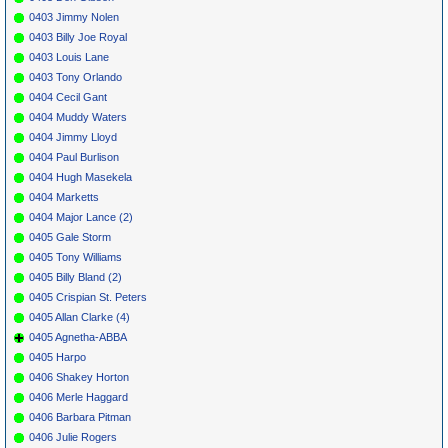
0403 Jimmy Nolen
0403 Billy Joe Royal
0403 Louis Lane
0403 Tony Orlando
0404 Cecil Gant
0404 Muddy Waters
0404 Jimmy Lloyd
0404 Paul Burlison
0404 Hugh Masekela
0404 Marketts
0404 Major Lance (2)
0405 Gale Storm
0405 Tony Williams
0405 Billy Bland (2)
0405 Crispian St. Peters
0405 Allan Clarke (4)
0405 Agnetha-ABBA
0405 Harpo
0406 Shakey Horton
0406 Merle Haggard
0406 Barbara Pitman
0406 Julie Rogers