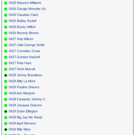
0426 Maurice Williams
0426 Giorgio Moroder (4)
0426 Claudine Clark
0426 Bobby Rydell
0426 Bucky Wilkin
0426 Beverly Bivens
0427 Hop Wilson
0427 Little George Smith
0427 Cornelius Grant
0427 Gordon Haskell
0427 Pete Ham
0427 Herb Murrell
0428 Jimmy Breedlove
0428 Billy La Mont
0428 Pauline Shivers
0428 Ann Margret
0428 Fantastic Johnny C
0428 Jacques Dutronc
0429 Duke Ellington
0429 Big Jay Mc Neely
0429 April Stevens
0429 Billy Mize