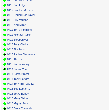
0411 Freddie Gorman
0411 Dan Folger
0412 Frankie Masters
0412 Hound Dog Taylor
0412 Billy Vaughn
0412 Ned Miller
0412 Terry Timmons
0412 Michael Rabon
0412 Steppenwolf
0413 Tony Clarke
0413 Jim Pons
0413 Ritchie Blackmore
0413 Al Green
0413 Karen Young
0414 Kenny Young
0414 Boots Brown
0414 Tony Perkins
0414 Tony Burrows (2)
0415 Bob Luman (2)
0415 Jo Jo Benson
0415 Marty Wilde
0415 Mighty Sam
0415 Dave Edmunds