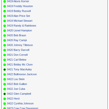
0419 Alexis Korner
0419 Freddy Houston
0419 Bobby Russell
0419 Alan Price Set
0419 Michael Stewart
0419 Randy & Rainbows
0420 Lionel Hampton
0420 Bob Braun
0420 Ray Campi
0420 Johnny Tillotson
0420 Barry Darvell
0421 Don Cornell
0421 Carl Belew
0421 Bobby Mc Clure
0421 Tony MacAuley
0422 Bullmoose Jackson
0422 Lou Stein
0422 Bob Gallion
0422 Joe Cuba
0422 Glen Campbell
0422 Herd
0422 Cynthia Johnson
0423 Cow Cow Davenport