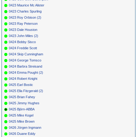
0423 Maurice Mc Alister
0423 Charles Spurling
0423 Roy Orbison (2)
0423 Ray Peterson
0423 Dale Houston
0423 John Miles (2)
0424 Bobby Sisco
0424 Freddie Scott
0424 Skip Cunningham
0424 George Tomsco
0424 Barbra Streisand
0424 Emma Pought (2)
0424 Robert Knight
0425 Earl Bostic
0425 Ella Fitzgerald (2)
0425 Brian Fahey
0425 Jimmy Hughes
0425 Björn-ABBA
0425 Mike Kogel
0425 Mike Brown
0426 Jörgen Ingmann
0426 Duane Eddy