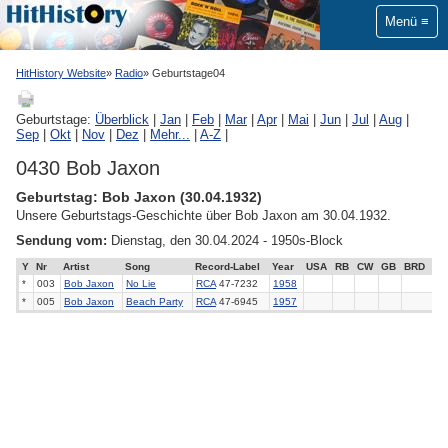
Menü
HitHistory Website
Radio
Geburtstage04
Geburtstage:
Überblick
|
Jan
|
Feb
|
Mar
|
Apr
|
Mai
|
Jun
|
Jul
|
Aug
|
Sep
|
Okt
|
Nov
|
Dez
|
Mehr...
|
A-Z
|
0430 Bob Jaxon
Geburtstag: Bob Jaxon (30.04.1932)
Unsere Geburtstags-Geschichte über Bob Jaxon am 30.04.1932.
Sendung vom:
Dienstag, den 30.04.2024 - 1950s-Block
Y
Nr
Artist
Song
Record-Label
Year
USA
RB
CW
GB
BRD
*
003
Bob Jaxon
No Lie
RCA
47-7232
1958
*
005
Bob Jaxon
Beach Party
RCA
47-6945
1957