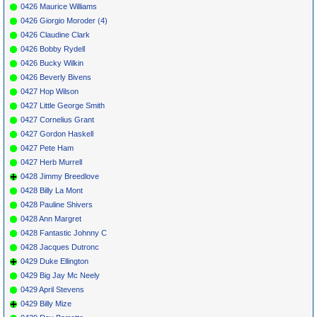
0426 Maurice Williams
0426 Giorgio Moroder (4)
0426 Claudine Clark
0426 Bobby Rydell
0426 Bucky Wilkin
0426 Beverly Bivens
0427 Hop Wilson
0427 Little George Smith
0427 Cornelius Grant
0427 Gordon Haskell
0427 Pete Ham
0427 Herb Murrell
0428 Jimmy Breedlove
0428 Billy La Mont
0428 Pauline Shivers
0428 Ann Margret
0428 Fantastic Johnny C
0428 Jacques Dutronc
0429 Duke Ellington
0429 Big Jay Mc Neely
0429 April Stevens
0429 Billy Mize