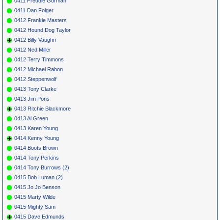
0411 Freddie Gorman
0411 Dan Folger
0412 Frankie Masters
0412 Hound Dog Taylor
0412 Billy Vaughn
0412 Ned Miller
0412 Terry Timmons
0412 Michael Rabon
0412 Steppenwolf
0413 Tony Clarke
0413 Jim Pons
0413 Ritchie Blackmore
0413 Al Green
0413 Karen Young
0414 Kenny Young
0414 Boots Brown
0414 Tony Perkins
0414 Tony Burrows (2)
0415 Bob Luman (2)
0415 Jo Jo Benson
0415 Marty Wilde
0415 Mighty Sam
0415 Dave Edmunds