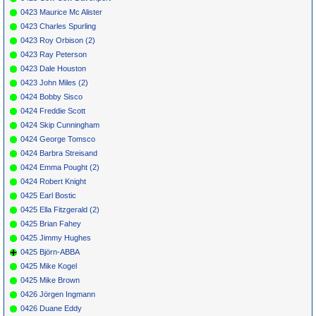
0423 Maurice Mc Alister
0423 Charles Spurling
0423 Roy Orbison (2)
0423 Ray Peterson
0423 Dale Houston
0423 John Miles (2)
0424 Bobby Sisco
0424 Freddie Scott
0424 Skip Cunningham
0424 George Tomsco
0424 Barbra Streisand
0424 Emma Pought (2)
0424 Robert Knight
0425 Earl Bostic
0425 Ella Fitzgerald (2)
0425 Brian Fahey
0425 Jimmy Hughes
0425 Björn-ABBA
0425 Mike Kogel
0425 Mike Brown
0426 Jörgen Ingmann
0426 Duane Eddy