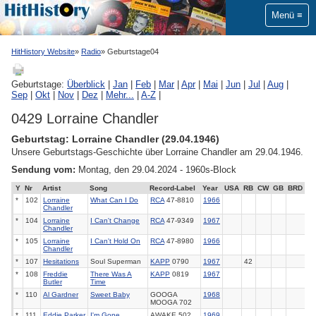
Menü
HitHistory Website
Radio
Geburtstage04
Geburtstage:
Überblick
|
Jan
|
Feb
|
Mar
|
Apr
|
Mai
|
Jun
|
Jul
|
Aug
|
Sep
|
Okt
|
Nov
|
Dez
|
Mehr...
|
A-Z
|
0429 Lorraine Chandler
Geburtstag: Lorraine Chandler (29.04.1946)
Unsere Geburtstags-Geschichte über Lorraine Chandler am 29.04.1946.
Sendung vom:
Montag, den 29.04.2024 - 1960s-Block
Y
Nr
Artist
Song
Record-Label
Year
USA
RB
CW
GB
BRD
*
102
Lorraine
What Can I Do
RCA
47-8810
1966
Chandler
*
104
Lorraine
I Can't Change
RCA
47-9349
1967
Chandler
*
105
Lorraine
I Can't Hold On
RCA
47-8980
1966
Chandler
*
107
Hesitations
Soul Superman
KAPP
0790
1967
42
*
108
Freddie
There Was A
KAPP
0819
1967
Butler
Time
*
110
Al Gardner
Sweet Baby
GOOGA
1968
MOOGA 702
*
111
Eddie Parker
I'm Gone
AWAKE 502
1969