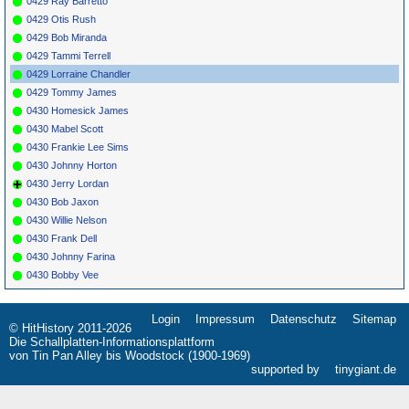
0429 Ray Barretto
0429 Otis Rush
0429 Bob Miranda
0429 Tammi Terrell
0429 Lorraine Chandler
0429 Tommy James
0430 Homesick James
0430 Mabel Scott
0430 Frankie Lee Sims
0430 Johnny Horton
0430 Jerry Lordan
0430 Bob Jaxon
0430 Willie Nelson
0430 Frank Dell
0430 Johnny Farina
0430 Bobby Vee
Login
Impressum
Datenschutz
Sitemap
Navigation
© HitHistory 2011-2026
überspringen
Die Schallplatten-Informationsplattform
von Tin Pan Alley bis Woodstock (1900-1969)
supported by
tinygiant.de