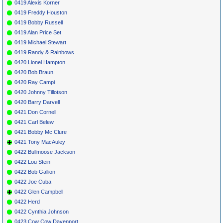
0419 Alexis Korner
0419 Freddy Houston
0419 Bobby Russell
0419 Alan Price Set
0419 Michael Stewart
0419 Randy & Rainbows
0420 Lionel Hampton
0420 Bob Braun
0420 Ray Campi
0420 Johnny Tillotson
0420 Barry Darvell
0421 Don Cornell
0421 Carl Belew
0421 Bobby Mc Clure
0421 Tony MacAuley
0422 Bullmoose Jackson
0422 Lou Stein
0422 Bob Gallion
0422 Joe Cuba
0422 Glen Campbell
0422 Herd
0422 Cynthia Johnson
0423 Cow Cow Davenport