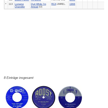
*
113
Lorraine
Quit While I'm
RCA
UNREL.
1966
Chandler
Ahead
(U)
8 Einträge insgesamt