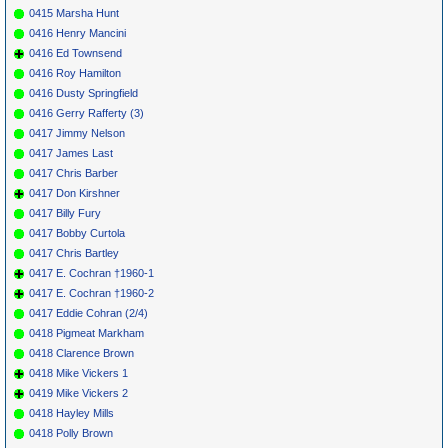
0415 Marsha Hunt
0416 Henry Mancini
0416 Ed Townsend
0416 Roy Hamilton
0416 Dusty Springfield
0416 Gerry Rafferty (3)
0417 Jimmy Nelson
0417 James Last
0417 Chris Barber
0417 Don Kirshner
0417 Billy Fury
0417 Bobby Curtola
0417 Chris Bartley
0417 E. Cochran †1960-1
0417 E. Cochran †1960-2
0417 Eddie Cohran (2/4)
0418 Pigmeat Markham
0418 Clarence Brown
0418 Mike Vickers 1
0419 Mike Vickers 2
0418 Hayley Mills
0418 Polly Brown