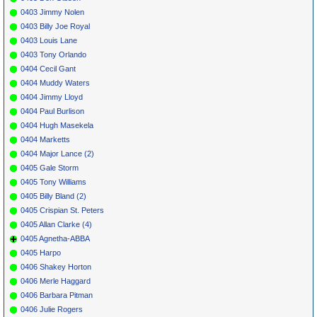
0403 Jimmy Nolen
0403 Billy Joe Royal
0403 Louis Lane
0403 Tony Orlando
0404 Cecil Gant
0404 Muddy Waters
0404 Jimmy Lloyd
0404 Paul Burlison
0404 Hugh Masekela
0404 Marketts
0404 Major Lance (2)
0405 Gale Storm
0405 Tony Williams
0405 Billy Bland (2)
0405 Crispian St. Peters
0405 Allan Clarke (4)
0405 Agnetha-ABBA
0405 Harpo
0406 Shakey Horton
0406 Merle Haggard
0406 Barbara Pitman
0406 Julie Rogers