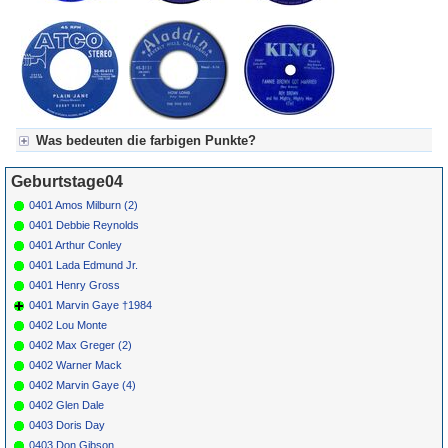
Was bedeuten die farbigen Punkte?
Für Axel's Tageskalender:
Geburtstage04
Grün = Kurzgeschichte
Grün! = fachlich bestimmt spannend, nicht verpassen!
0401 Amos Milburn (2)
Grün+ = Stundenbeitrag
0401 Debbie Reynolds
Gelb = Kurzgeschichten oder Stundensendungen in Arbeit
0401 Arthur Conley
Blau = Beschreibungstext (beschreibender Text)
0401 Lada Edmund Jr.
0401 Henry Gross
0401 Marvin Gaye †1984
0402 Lou Monte
0402 Max Greger (2)
0402 Warner Mack
0402 Marvin Gaye (4)
0402 Glen Dale
0403 Doris Day
0403 Don Gibson