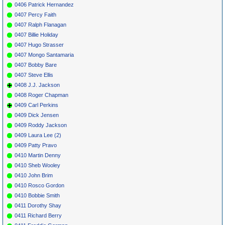
0406 Patrick Hernandez
0407 Percy Faith
0407 Ralph Flanagan
0407 Billie Holiday
0407 Hugo Strasser
0407 Mongo Santamaria
0407 Bobby Bare
0407 Steve Ellis
0408 J.J. Jackson
0408 Roger Chapman
0409 Carl Perkins
0409 Dick Jensen
0409 Roddy Jackson
0409 Laura Lee (2)
0409 Patty Pravo
0410 Martin Denny
0410 Sheb Wooley
0410 John Brim
0410 Rosco Gordon
0410 Bobbie Smith
0411 Dorothy Shay
0411 Richard Berry