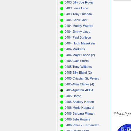
0403 Billy Joe Royal
0403 Louis Lane
0403 Tony Orlando
0404 Cecil Gant
0404 Muddy Waters
0404 Jimmy Lloyd
0404 Paul Burlison
0404 Hugh Masekela
0404 Marketts
0404 Major Lance (2)
0405 Gale Storm
0405 Tony Williams
0405 Billy Bland (2)
0405 Crispian St. Peters
0405 Allan Clarke (4)
0405 Agnetha-ABBA
0405 Harpo
0406 Shakey Horton
0406 Merle Haggard
6 Einträg
0406 Barbara Pitman
0406 Julie Rogers
0406 Patrick Hernandez
0407 Percy Faith