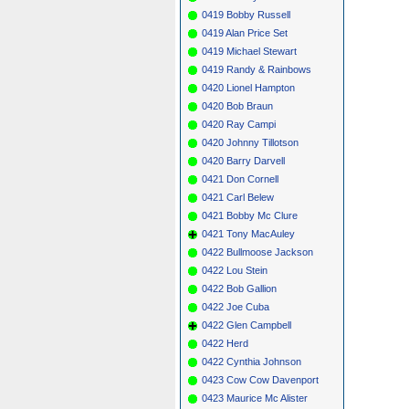
0419 Bobby Russell
0419 Alan Price Set
0419 Michael Stewart
0419 Randy & Rainbows
0420 Lionel Hampton
0420 Bob Braun
0420 Ray Campi
0420 Johnny Tillotson
0420 Barry Darvell
0421 Don Cornell
0421 Carl Belew
0421 Bobby Mc Clure
0421 Tony MacAuley
0422 Bullmoose Jackson
0422 Lou Stein
0422 Bob Gallion
0422 Joe Cuba
0422 Glen Campbell
0422 Herd
0422 Cynthia Johnson
0423 Cow Cow Davenport
0423 Maurice Mc Alister