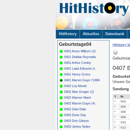
Navigation
HitHistory
Aktuelles
Datenbank
überspringen
Geburtstage04
HitHistory W
0401 Amos Milburn (2)
0401 Debbie Reynolds
Geburtsta
0401 Arthur Conley
0407 
0401 Lada Edmund Jr.
0401 Henry Gross
Geburtst
0401 Marvin Gaye †1984
Unsere Ge
0402 Lou Monte
Sendung
0402 Max Greger (2)
Y
Nr
0402 Warner Mack
*
003
0402 Marvin Gaye (4)
*
005
0402 Glen Dale
*
006
0403 Doris Day
*
008
0403 Don Gibson
*
010
0403 Jimmy Nolen
*
012