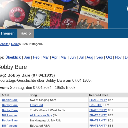
Themen
Radio
ebsite
Radio
Geburtstage04
ge:
Überblick
|
Jan
|
Feb
|
Mar
|
Apr
|
Mai
|
Jun
|
Jul
|
Aug
|
Sep
|
Okt
|
Nov
|
D
Bobby Bare
ag: Bobby Bare (07.04.1935)
burtstags-Geschichte über Bobby Bare am 07.04.1935.
 vom:
Sonntag, den 07.04.2024 - 1950s-Block
Artist
Song
Record-Label
Bobby Bare
Sweet Singing Sam
FRATERNITY
867
Bobby Bare
Livin' End
CAPITOL
3771
Bobby Bare
That's Where I Want To Be
FRATERNITY
861
Bill Parsons
All American Boy
(N)
FRATERNITY
835
Bobby Bare
I'm Hanging Up My Rifle
FRATERNITY
861
Bill Parsons
Educated R&R
FRATERNITY
838