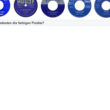
deuten die farbigen Punkte?
's Tageskalender:
urzgeschichte
fachlich bestimmt spannend, nicht verpassen!
Stundenbeitrag
urzgeschichten oder Stundensendungen in Arbeit
eschreibungstext (beschreibender Text)