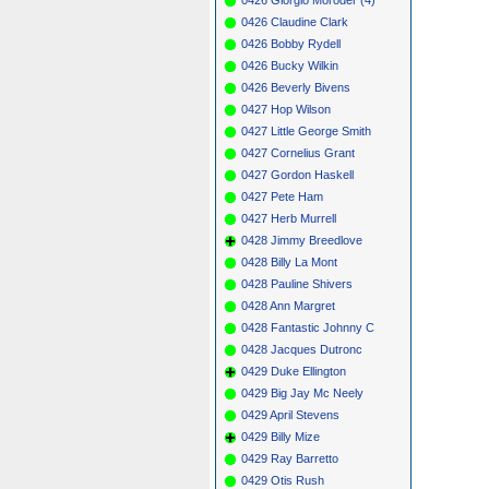
0426 Claudine Clark
0426 Bobby Rydell
0426 Bucky Wilkin
0426 Beverly Bivens
0427 Hop Wilson
0427 Little George Smith
0427 Cornelius Grant
0427 Gordon Haskell
0427 Pete Ham
0427 Herb Murrell
0428 Jimmy Breedlove
0428 Billy La Mont
0428 Pauline Shivers
0428 Ann Margret
0428 Fantastic Johnny C
0428 Jacques Dutronc
0429 Duke Ellington
0429 Big Jay Mc Neely
0429 April Stevens
0429 Billy Mize
0429 Ray Barretto
0429 Otis Rush