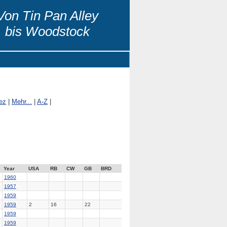
Von Tin Pan Alley
bis Woodstock
ez
|
Mehr...
|
A-Z
|
Year
USA
RB
CW
GB
BRD
1960
1957
1959
1959
2
16
22
1959
1959