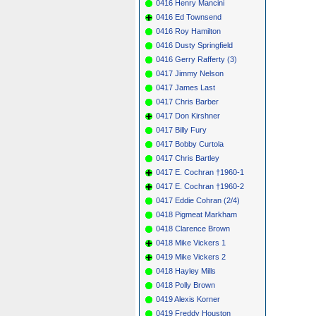
0416 Henry Mancini
0416 Ed Townsend
0416 Roy Hamilton
0416 Dusty Springfield
0416 Gerry Rafferty (3)
0417 Jimmy Nelson
0417 James Last
0417 Chris Barber
0417 Don Kirshner
0417 Billy Fury
0417 Bobby Curtola
0417 Chris Bartley
0417 E. Cochran †1960-1
0417 E. Cochran †1960-2
0417 Eddie Cohran (2/4)
0418 Pigmeat Markham
0418 Clarence Brown
0418 Mike Vickers 1
0419 Mike Vickers 2
0418 Hayley Mills
0418 Polly Brown
0419 Alexis Korner
0419 Freddy Houston