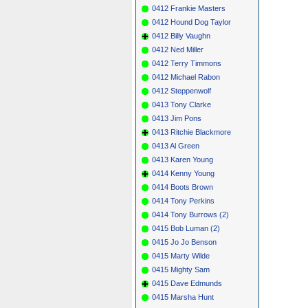
0412 Frankie Masters
0412 Hound Dog Taylor
0412 Billy Vaughn
0412 Ned Miller
0412 Terry Timmons
0412 Michael Rabon
0412 Steppenwolf
0413 Tony Clarke
0413 Jim Pons
0413 Ritchie Blackmore
0413 Al Green
0413 Karen Young
0414 Kenny Young
0414 Boots Brown
0414 Tony Perkins
0414 Tony Burrows (2)
0415 Bob Luman (2)
0415 Jo Jo Benson
0415 Marty Wilde
0415 Mighty Sam
0415 Dave Edmunds
0415 Marsha Hunt