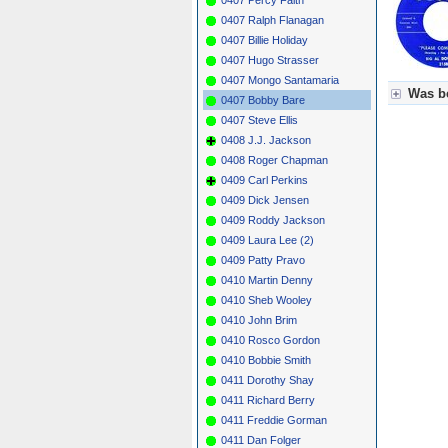
0407 Ralph Flanagan
0407 Billie Holiday
0407 Hugo Strasser
0407 Mongo Santamaria
Was be
0407 Bobby Bare
0407 Steve Ellis
Für Axel
0408 J.J. Jackson
Grün = K
Grün! = 
0408 Roger Chapman
Grün+ = 
0409 Carl Perkins
Gelb = K
0409 Dick Jensen
Blau = B
0409 Roddy Jackson
0409 Laura Lee (2)
0409 Patty Pravo
0410 Martin Denny
0410 Sheb Wooley
0410 John Brim
0410 Rosco Gordon
0410 Bobbie Smith
0411 Dorothy Shay
0411 Richard Berry
0411 Freddie Gorman
0411 Dan Folger