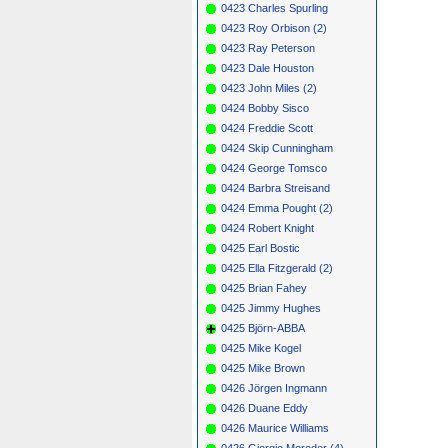
0423 Charles Spurling
0423 Roy Orbison (2)
0423 Ray Peterson
0423 Dale Houston
0423 John Miles (2)
0424 Bobby Sisco
0424 Freddie Scott
0424 Skip Cunningham
0424 George Tomsco
0424 Barbra Streisand
0424 Emma Pought (2)
0424 Robert Knight
0425 Earl Bostic
0425 Ella Fitzgerald (2)
0425 Brian Fahey
0425 Jimmy Hughes
0425 Björn-ABBA
0425 Mike Kogel
0425 Mike Brown
0426 Jörgen Ingmann
0426 Duane Eddy
0426 Maurice Williams
0426 Giorgio Moroder (4)