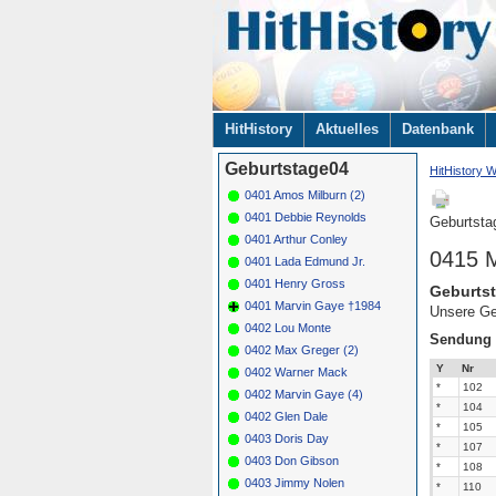
Navigation
HitHistory
Aktuelles
Datenbank
überspringen
Geburtstage04
HitHistory W
0401 Amos Milburn (2)
0401 Debbie Reynolds
Geburtsta
0401 Arthur Conley
0415 M
0401 Lada Edmund Jr.
0401 Henry Gross
Geburtst
0401 Marvin Gaye †1984
Unsere Ge
0402 Lou Monte
Sendung
0402 Max Greger (2)
Y
Nr
0402 Warner Mack
*
102
0402 Marvin Gaye (4)
*
104
0402 Glen Dale
*
105
0403 Doris Day
*
107
0403 Don Gibson
*
108
0403 Jimmy Nolen
*
110