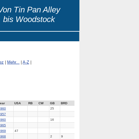
Von Tin Pan Alley
bis Woodstock
ez
|
Mehr...
|
A-Z
|
ear
USA
RB
CW
GB
BRD
1960
25
1957
1960
16
1965
1969
47
1968
2
9