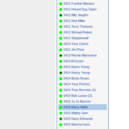
0412 Frankie Masters
0412 Hound Dog Taylor
0412 Billy Vaughn
0412 Ned Miller
0412 Terry Timmons
0412 Michael Rabon
0412 Steppenwolf
0413 Tony Clarke
0413 Jim Pons
0413 Ritchie Blackmore
0413 Al Green
0413 Karen Young
0414 Kenny Young
0414 Boots Brown
0414 Tony Perkins
0414 Tony Burrows (2)
0415 Bob Luman (2)
0415 Jo Jo Benson
0415 Marty Wilde
0415 Mighty Sam
0415 Dave Edmunds
0415 Marsha Hunt