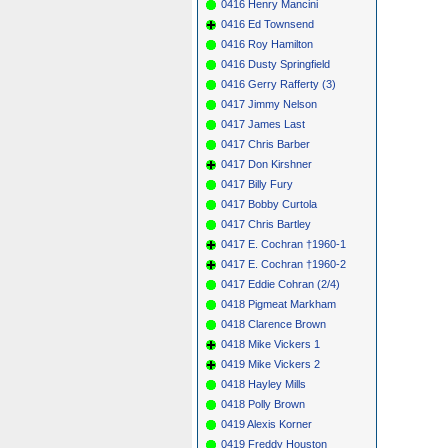
0416 Henry Mancini
0416 Ed Townsend
0416 Roy Hamilton
0416 Dusty Springfield
0416 Gerry Rafferty (3)
0417 Jimmy Nelson
0417 James Last
0417 Chris Barber
0417 Don Kirshner
0417 Billy Fury
0417 Bobby Curtola
0417 Chris Bartley
0417 E. Cochran †1960-1
0417 E. Cochran †1960-2
0417 Eddie Cohran (2/4)
0418 Pigmeat Markham
0418 Clarence Brown
0418 Mike Vickers 1
0419 Mike Vickers 2
0418 Hayley Mills
0418 Polly Brown
0419 Alexis Korner
0419 Freddy Houston