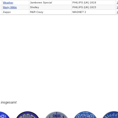
Weather
Jamboree Special
PHILIPS (UK) 1819
Marty Wilde
Shelley
PHILIPS (UK) 1815
Zappo
R&R Crazy
MAGNET 2
e insgesamt