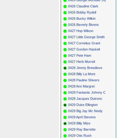
0426 Claudine Clark
0426 Bobby Rydell
0426 Bucky Wilkin
0426 Beverly Bivens
0427 Hop Wilson
0427 Little George Smith
0427 Cornelius Grant
0427 Gordon Haskell
0427 Pete Ham
0427 Herb Murrell
0428 Jimmy Breedlove
0428 Billy La Mont
0428 Pauline Shivers
0428 Ann Margret
0428 Fantastic Johnny C
0428 Jacques Dutronc
0429 Duke Ellington
0429 Big Jay Mc Neely
0429 April Stevens
0429 Billy Mize
0429 Ray Barretto
0429 Otis Rush