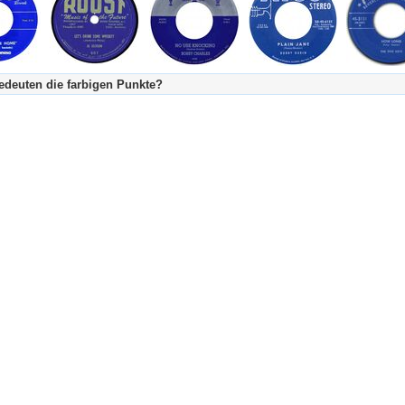
deuten die farbigen Punkte?
's Tageskalender:
urzgeschichte
fachlich bestimmt spannend, nicht verpassen!
Stundenbeitrag
urzgeschichten oder Stundensendungen in Arbeit
eschreibungstext (beschreibender Text)