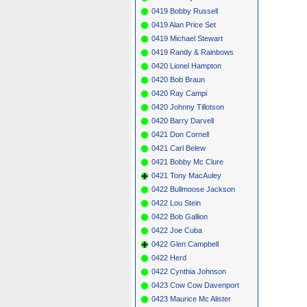
0419 Bobby Russell
0419 Alan Price Set
0419 Michael Stewart
0419 Randy & Rainbows
0420 Lionel Hampton
0420 Bob Braun
0420 Ray Campi
0420 Johnny Tillotson
0420 Barry Darvell
0421 Don Cornell
0421 Carl Belew
0421 Bobby Mc Clure
0421 Tony MacAuley
0422 Bullmoose Jackson
0422 Lou Stein
0422 Bob Gallion
0422 Joe Cuba
0422 Glen Campbell
0422 Herd
0422 Cynthia Johnson
0423 Cow Cow Davenport
0423 Maurice Mc Alister