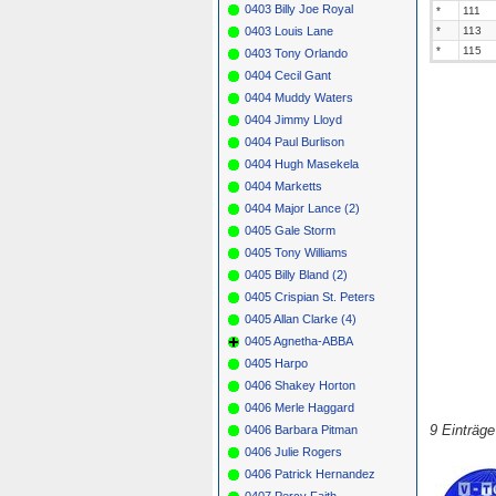
0403 Billy Joe Royal
*
111
0403 Louis Lane
*
113
*
115
0403 Tony Orlando
0404 Cecil Gant
0404 Muddy Waters
0404 Jimmy Lloyd
0404 Paul Burlison
0404 Hugh Masekela
0404 Marketts
0404 Major Lance (2)
0405 Gale Storm
0405 Tony Williams
0405 Billy Bland (2)
0405 Crispian St. Peters
0405 Allan Clarke (4)
0405 Agnetha-ABBA
0405 Harpo
0406 Shakey Horton
0406 Merle Haggard
9 Einträg
0406 Barbara Pitman
0406 Julie Rogers
0406 Patrick Hernandez
0407 Percy Faith