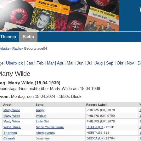
Themen
Radio
ebsite
Radio
Geburtstage04
ge:
Überblick
|
Jan
|
Feb
|
Mar
|
Apr
|
Mai
|
Jun
|
Jul
|
Aug
|
Sep
|
Okt
|
Nov
|
D
arty Wilde
ag: Marty Wilde (15.04.1939)
burtstags-Geschichte über Marty Wilde am 15.04.1939.
 vom:
Montag, den 15.04.2024 - 1950s-Block
Artist
Song
Record-Label
Y
Marty Wilde
Angry
PHILIPS (UK) 1078
Marty Wilde
Wildcat
PHILIPS (UK) 0750
Marty Wilde
Little Girl
PHILIPS (UK) 1078
Wilde Three
Since You've Gone
DECCA (UK)
12131
Shannon
Abergavenny
HERITAGE 814
Casuals
Jesamine
DECCA (UK)
22784