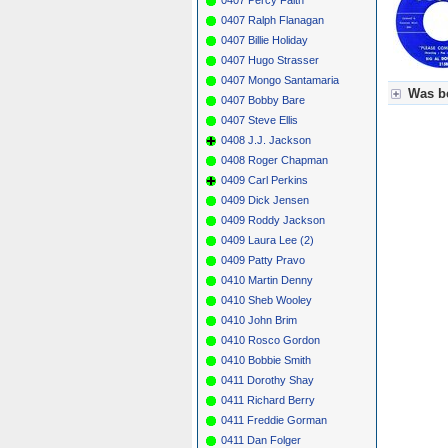
0407 Ralph Flanagan
0407 Billie Holiday
0407 Hugo Strasser
0407 Mongo Santamaria
Was be
0407 Bobby Bare
0407 Steve Ellis
Für Axel
0408 J.J. Jackson
Grün = K
Grün! = 
0408 Roger Chapman
Grün+ = 
0409 Carl Perkins
Gelb = K
0409 Dick Jensen
Blau = B
0409 Roddy Jackson
0409 Laura Lee (2)
0409 Patty Pravo
0410 Martin Denny
0410 Sheb Wooley
0410 John Brim
0410 Rosco Gordon
0410 Bobbie Smith
0411 Dorothy Shay
0411 Richard Berry
0411 Freddie Gorman
0411 Dan Folger