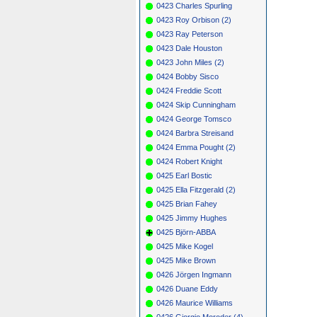
0423 Charles Spurling
0423 Roy Orbison (2)
0423 Ray Peterson
0423 Dale Houston
0423 John Miles (2)
0424 Bobby Sisco
0424 Freddie Scott
0424 Skip Cunningham
0424 George Tomsco
0424 Barbra Streisand
0424 Emma Pought (2)
0424 Robert Knight
0425 Earl Bostic
0425 Ella Fitzgerald (2)
0425 Brian Fahey
0425 Jimmy Hughes
0425 Björn-ABBA
0425 Mike Kogel
0425 Mike Brown
0426 Jörgen Ingmann
0426 Duane Eddy
0426 Maurice Williams
0426 Giorgio Moroder (4)