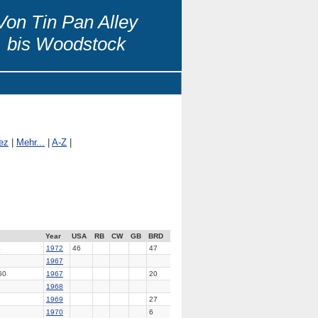
Von Tin Pan Alley
bis Woodstock
ez
|
Mehr...
|
A-Z
|
Year
USA
RB
CW
GB
BRD
4
1972
46
47
1967
60
1967
20
1968
1969
27
2
1970
6