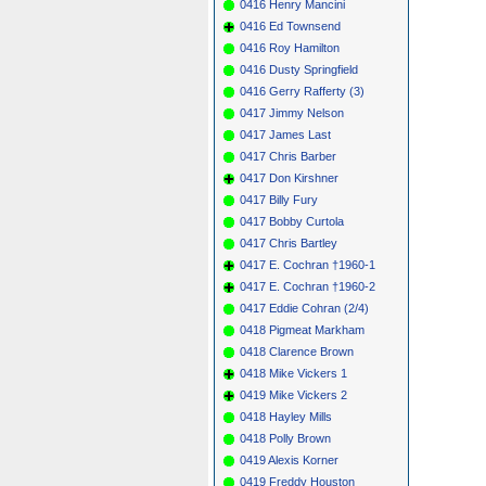
0416 Henry Mancini
0416 Ed Townsend
0416 Roy Hamilton
0416 Dusty Springfield
0416 Gerry Rafferty (3)
0417 Jimmy Nelson
0417 James Last
0417 Chris Barber
0417 Don Kirshner
0417 Billy Fury
0417 Bobby Curtola
0417 Chris Bartley
0417 E. Cochran †1960-1
0417 E. Cochran †1960-2
0417 Eddie Cohran (2/4)
0418 Pigmeat Markham
0418 Clarence Brown
0418 Mike Vickers 1
0419 Mike Vickers 2
0418 Hayley Mills
0418 Polly Brown
0419 Alexis Korner
0419 Freddy Houston