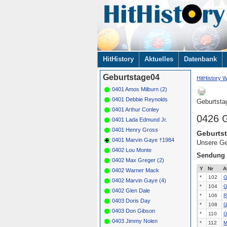
Navigation
HitHistory
Aktuelles
Datenbank
überspringen
Geburtstage04
HitHistory W
0401 Amos Milburn (2)
0401 Debbie Reynolds
Geburtsta
0401 Arthur Conley
0426 G
0401 Lada Edmund Jr.
0401 Henry Gross
Geburtst
0401 Marvin Gaye †1984
Unsere Ge
0402 Lou Monte
Sendung
0402 Max Greger (2)
Y
Nr
A
0402 Warner Mack
*
102
G
0402 Marvin Gaye (4)
*
104
G
0402 Glen Dale
*
106
R
0403 Doris Day
*
108
G
0403 Don Gibson
*
110
G
0403 Jimmy Nolen
*
112
M