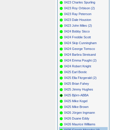
0423 Charles Spurling
0423 Roy Orbison (2)
0423 Ray Peterson
0423 Dale Houston
0423 John Miles (2)
0424 Bobby Sisco
0424 Freddie Scott
0424 Skip Cunningham
0424 George Tomsco
0424 Barbra Streisand
0424 Emma Pought (2)
0424 Robert Knight
0425 Earl Bostic
0425 Ella Fitzgerald (2)
0425 Brian Fahey
0425 Jimmy Hughes
0425 Björn-ABBA
0425 Mike Kogel
0425 Mike Brown
0426 Jörgen Ingmann
0426 Duane Eddy
0426 Maurice Williams
0426 Giorgio Moroder (4)