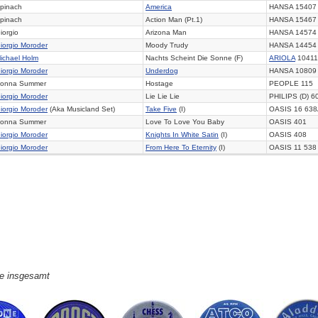
pinach
America
HANSA 15407
pinach
Action Man (Pt.1)
HANSA 15467
iorgio
Arizona Man
HANSA 14574
iorgio Moroder
Moody Trudy
HANSA 14454
ichael Holm
Nachts Scheint Die Sonne (F)
ARIOLA
10411
iorgio Moroder
Underdog
HANSA 10809
onna Summer
Hostage
PEOPLE 115
iorgio Moroder
Lie Lie Lie
PHILIPS (D) 6
iorgio Moroder
(Aka Musicland Set)
Take Five
(I)
OASIS 16 638
onna Summer
Love To Love You Baby
OASIS 401
iorgio Moroder
Knights In White Satin
(I)
OASIS 408
iorgio Moroder
From Here To Eternity
(I)
OASIS 11 538
ge insgesamt