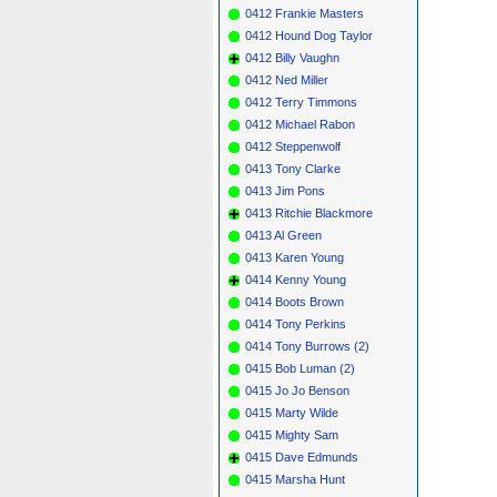
0412 Frankie Masters
0412 Hound Dog Taylor
0412 Billy Vaughn
0412 Ned Miller
0412 Terry Timmons
0412 Michael Rabon
0412 Steppenwolf
0413 Tony Clarke
0413 Jim Pons
0413 Ritchie Blackmore
0413 Al Green
0413 Karen Young
0414 Kenny Young
0414 Boots Brown
0414 Tony Perkins
0414 Tony Burrows (2)
0415 Bob Luman (2)
0415 Jo Jo Benson
0415 Marty Wilde
0415 Mighty Sam
0415 Dave Edmunds
0415 Marsha Hunt