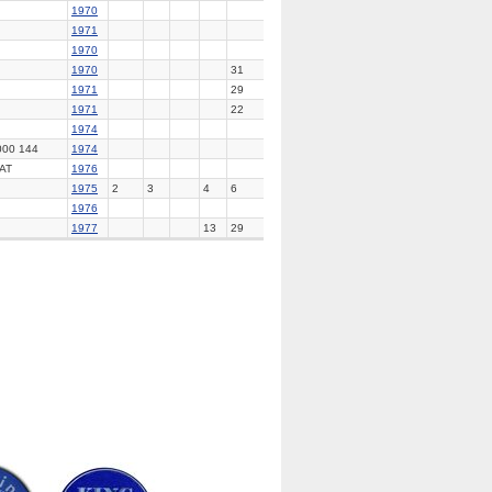
1970
1971
1970
1970
31
1971
29
1971
22
1974
000 144
1974
AT
1976
1975
2
3
4
6
1976
1977
13
29