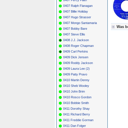
0407 Ralph Flanagan
0407 Billie Holiday
0407 Hugo Strasser
0407 Mongo Santamaria
Was be
0407 Bobby Bare
0407 Steve Ellis
Für Axel
0408 J.J. Jackson
Grün = K
Grün! = 
0408 Roger Chapman
Grün+ = 
0409 Carl Perkins
Gelb = K
0409 Dick Jensen
Blau = B
0409 Roddy Jackson
0409 Laura Lee (2)
0409 Patty Pravo
0410 Martin Denny
0410 Sheb Wooley
0410 John Brim
0410 Rosco Gordon
0410 Bobbie Smith
0411 Dorothy Shay
0411 Richard Berry
0411 Freddie Gorman
0411 Dan Folger