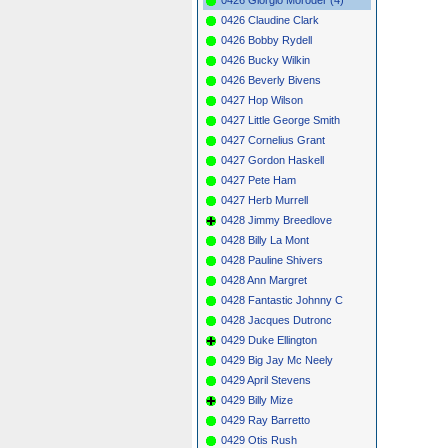
0426 Claudine Clark
0426 Bobby Rydell
0426 Bucky Wilkin
0426 Beverly Bivens
0427 Hop Wilson
0427 Little George Smith
0427 Cornelius Grant
0427 Gordon Haskell
0427 Pete Ham
0427 Herb Murrell
0428 Jimmy Breedlove
0428 Billy La Mont
0428 Pauline Shivers
0428 Ann Margret
0428 Fantastic Johnny C
0428 Jacques Dutronc
0429 Duke Ellington
0429 Big Jay Mc Neely
0429 April Stevens
0429 Billy Mize
0429 Ray Barretto
0429 Otis Rush