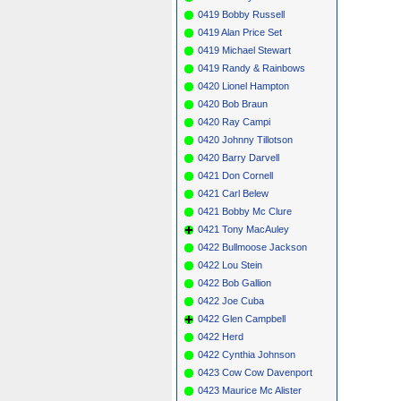
0419 Bobby Russell
0419 Alan Price Set
0419 Michael Stewart
0419 Randy & Rainbows
0420 Lionel Hampton
0420 Bob Braun
0420 Ray Campi
0420 Johnny Tillotson
0420 Barry Darvell
0421 Don Cornell
0421 Carl Belew
0421 Bobby Mc Clure
0421 Tony MacAuley
0422 Bullmoose Jackson
0422 Lou Stein
0422 Bob Gallion
0422 Joe Cuba
0422 Glen Campbell
0422 Herd
0422 Cynthia Johnson
0423 Cow Cow Davenport
0423 Maurice Mc Alister