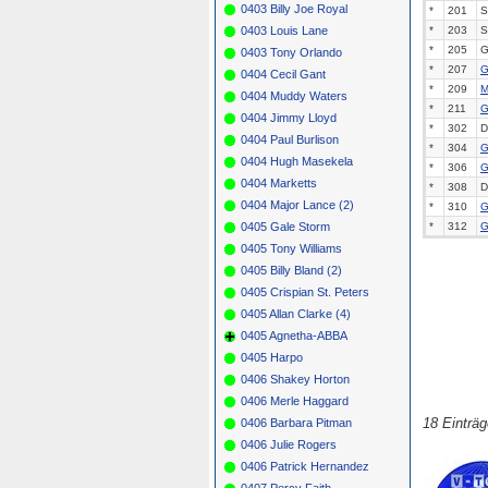
0403 Billy Joe Royal
*
201
S
0403 Louis Lane
*
203
S
*
205
G
0403 Tony Orlando
*
207
G
0404 Cecil Gant
*
209
M
0404 Muddy Waters
*
211
G
0404 Jimmy Lloyd
*
302
D
0404 Paul Burlison
*
304
G
0404 Hugh Masekela
*
306
G
0404 Marketts
*
308
D
0404 Major Lance (2)
*
310
G
0405 Gale Storm
*
312
G
0405 Tony Williams
0405 Billy Bland (2)
0405 Crispian St. Peters
0405 Allan Clarke (4)
0405 Agnetha-ABBA
0405 Harpo
0406 Shakey Horton
0406 Merle Haggard
18 Einträ
0406 Barbara Pitman
0406 Julie Rogers
0406 Patrick Hernandez
0407 Percy Faith