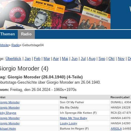
Themen
Radio
ebsite
Radio
Geburtstage04
ge:
Überblick
|
Jan
|
Feb
|
Mar
|
Apr
|
Mai
|
Jun
|
Jul
|
Aug
|
Sep
|
Okt
|
Nov
|
D
iorgio Moroder (4)
ag: Giorgio Moroder (26.04.1940) (4-Teile)
burtstags-Geschichte über Giorgio Moroder am 26.04.1940.
 vom:
Freitag, den 26.04.2024 - 1960s+1970s
rtist
Song
Record-Label
iorgio Moroder
Son Of My Father
DUNHILL 430
iorgio Moroder
Bla Bla Diddly
HANSA 19228
icky Shayne
Ich Sprenge Alle Ketten (F)
RCA (D) 47-97
iorgio Moroder
Make Me Your Baby
HANSA 14070
iorgio Moroder
Looky Looky
HANSA 14280
ichael Holm
Barfuss Im Regen (F)
ARIOLA
1449