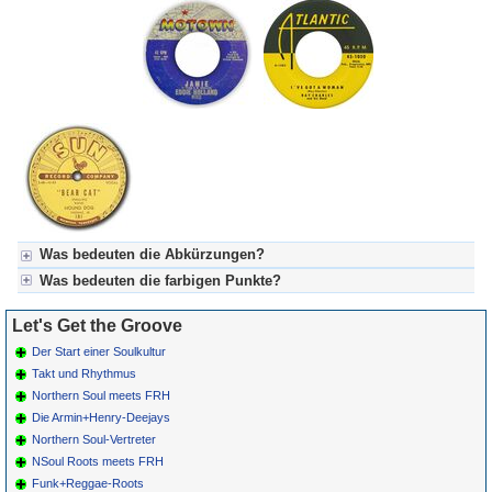
Was bedeuten die Abkürzungen?
Was bedeuten die farbigen Punkte?
Für LGTG-Let's Get The Groove:
BPC = Belgian-Popcorn-Tanzszene
Für LGTG-Let's Get The Groove:
Let's Get the Groove
FRH = Fifties-Record-Hop-Tanzszene (Boogie)
Grün = Kurzgeschichte
NSoul = Northern Soul-Tanzszene
Grün! = fachlich bestimmt spannend, nicht verpassen!
Der Start einer Soulkultur
Grün+ = Stundenbeitrag
Takt und Rhythmus
Gelb = Kurzgeschichten oder Stundensendungen in Arbeit
Northern Soul meets FRH
Blau = Beschreibungstext (beschreibender Text oder Songliste)
Die Armin+Henry-Deejays
Northern Soul-Vertreter
NSoul Roots meets FRH
Funk+Reggae-Roots