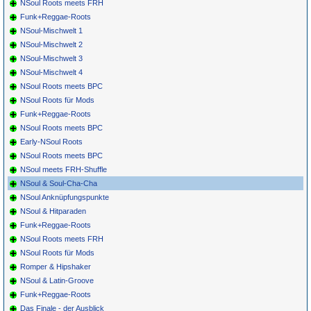
NSoul Roots meets FRH
Funk+Reggae-Roots
NSoul-Mischwelt 1
NSoul-Mischwelt 2
NSoul-Mischwelt 3
NSoul-Mischwelt 4
NSoul Roots meets BPC
NSoul Roots für Mods
Funk+Reggae-Roots
NSoul Roots meets BPC
Early-NSoul Roots
NSoul Roots meets BPC
NSoul meets FRH-Shuffle
NSoul & Soul-Cha-Cha
NSoul Anknüpfungspunkte
NSoul & Hitparaden
Funk+Reggae-Roots
NSoul Roots meets FRH
NSoul Roots für Mods
Romper & Hipshaker
NSoul & Latin-Groove
Funk+Reggae-Roots
Das Finale - der Ausblick