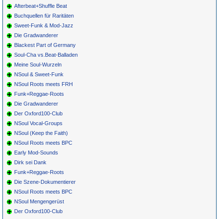
Afterbeat+Shuffle Beat
Buchquellen für Raritäten
Sweet-Funk & Mod-Jazz
Die Gradwanderer
Blackest Part of Germany
Soul-Cha vs.Beat-Balladen
Meine Soul-Wurzeln
NSoul & Sweet-Funk
NSoul Roots meets FRH
Funk+Reggae-Roots
Die Gradwanderer
Der Oxford100-Club
NSoul Vocal-Groups
NSoul (Keep the Faith)
NSoul Roots meets BPC
Early Mod-Sounds
Dirk sei Dank
Funk+Reggae-Roots
Die Szene-Dokumentierer
NSoul Roots meets BPC
NSoul Mengengerüst
Der Oxford100-Club