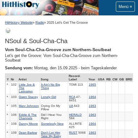
Menü
HitHistory Website
Radio
2025 Let's Get The Groove
NSoul & Soul-Cha-Cha
Vom Soul-Cha-Cha-Groove zum Northern-Soulbeat
Let's get the Groove: Vom Soul-Cha-Cha-Groove zum Northern-
Soulbeat
Sendung vom:
Montag, den 15.09.2025 - beim Tageskalender
Record-
Y
Nr
Artist
Song
Label
Year
USA
RB
CW
GB
BRD
*
102
Little Joe &
It Ain't No Big
TOMI 113
1965
The
Thing
Latinaires
*
103
Gwen Stacey
Lonely Girl
RCA
47-
1964
8451
*
105
Marv Johnson
Crying On My
UA
643
1963
Pillow
*
106
Eddie & The
Did I Hear You
HERALD
1963
Channels
Right
584
*
108
Danny Moore
Somebody New
ALLRITE
1964
625
*
109
Dean Barlow
Don't Let Him
RUST
5068
1963
Take My Baby