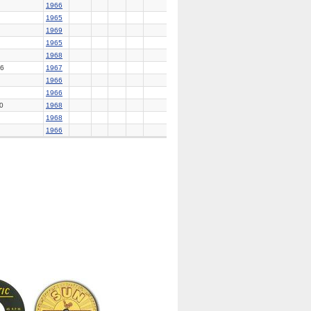
1966
1965
1969
1965
1968
6
1967
1966
1966
0
1968
1968
1966