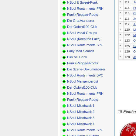
NSoul & Sweet-Funk
*
112
J
*
114
F
NSoul Roots meets FRH
*
116
G
Funk+Reggae-Roots
*
118
Jr
Die Gradwanderer
*
119
J
Der Oxford100-Club
*
120
Li
NSoul Vocal-Groups
*
122
M
NSoul (Keep the Faith)
*
123
O
NSoul Roots meets BPC
*
125
R
Early Mod-Sounds
*
126
O
Dirk sei Dank
*
128
J
Funk+Reggae-Roots
Die Szene-Dokumentierer
NSoul Roots meets BPC
NSoul Mengengerüst
Der Oxford100-Club
NSoul Roots meets FRH
Funk+Reggae-Roots
NSoul-Mischwelt 1
18 Einträ
NSoul-Mischwelt 2
NSoul-Mischwelt 3
NSoul-Mischwelt 4
NSoul Roots meets BPC
NSoul Roots für Mods