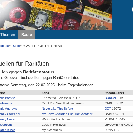
Themen
Radio
ebsite
Radio
2025 Let's Get The Groove
ellen für Raritäten
len gegen Raritätenstatus
the Groove: Buchquellen gegen Raritätenstatus
 vom:
Samstag, den 22.02.2025 - beim Tageskalender
tist
Song
Record-Label
ris Bartley
I Know We Can Work It Out
BUDDAH
115
ildweeds
Can't You See That I'm Lonely
CADET 5572
rnie Andrews
Never Like This Before
DOT
17072
obby Callender
My Baby Changes Like The Weather
BAMBOO 101
enny Carter
We Gotta Try Harder
VERVE 10445
xceptions
Look In Her Eyes
GROOVEY GROOVE
rothers Two
My Sweetness
JONAH 99