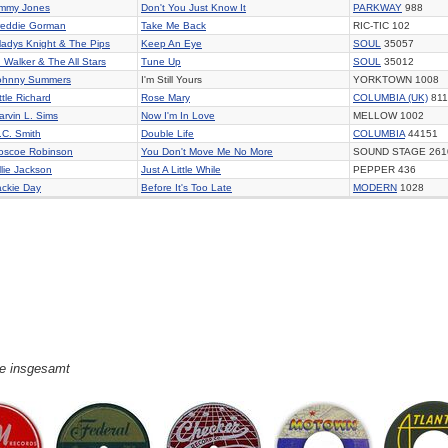
immy Jones
Don't You Just Know It
PARKWAY
988
reddie Gorman
Take Me Back
RIC-TIC 102
ladys Knight & The Pips
Keep An Eye
SOUL
35057
. Walker & The All Stars
Tune Up
SOUL
35012
ohnny Summers
I'm Still Yours
YORKTOWN 1008
ttle Richard
Rose Mary
COLUMBIA (UK)
811
arvin L. Sims
Now I'm In Love
MELLOW 1002
.C. Smith
Double Life
COLUMBIA
44151
oscoe Robinson
You Don't Move Me No More
SOUND STAGE 261
llie Jackson
Just A Little While
PEPPER 436
ackie Day
Before It's Too Late
MODERN
1028
ge insgesamt