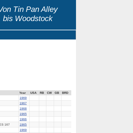
Von Tin Pan Alley
bis Woodstock
Year
USA
RB
CW
GB
BRD
1969
1967
1968
1965
1966
S 167
1965
1969