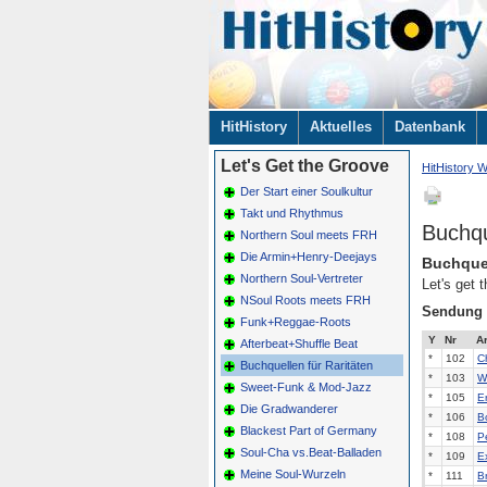
Navigation
HitHistory
Aktuelles
Datenbank
überspringen
Let's Get the Groove
HitHistory W
Der Start einer Soulkultur
Takt und Rhythmus
Buchqu
Northern Soul meets FRH
Die Armin+Henry-Deejays
Buchquel
Northern Soul-Vertreter
Let's get 
NSoul Roots meets FRH
Sendung
Funk+Reggae-Roots
Y
Nr
Ar
Afterbeat+Shuffle Beat
*
102
Ch
Buchquellen für Raritäten
*
103
W
Sweet-Funk & Mod-Jazz
*
105
E
Die Gradwanderer
*
106
B
Blackest Part of Germany
*
108
P
Soul-Cha vs.Beat-Balladen
*
109
E
Meine Soul-Wurzeln
*
111
B