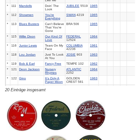
Like Me
*
111
Mandells
Doin' The
JUBILEE
5519
1965
Look
*
112
Showmen
You're
SWAN
4219
1965
Everything
*
113
Blues Busters
Can't Believe
BRA 506
1965
That You're
Gone
*
115
Willie Dixon
Our Kind Of
FEDERAL
1964
Love
12524
*
116
Junior Lewis
Tears On My
COLUMBIA
1961
Face
42236
*
118
Lou Jordan
Just To Look
JOSIE
903
1963
At You
*
119
Bob & Earl
Fancy Free
TEMPE 102
1962
*
121
Deon Jackson
Nursery
ATLANTIC
1964
Rhymes
2252
*
122
Gino
It's Only A
GOLDEN
1963
Paper Moon
CREST 581
*
123
Hattie Littles
Is It True
GORDY
1962
20 Einträge insgesamt
(What They
7004/2
Say About
You)
*
125
Specials
Everybody
SATCH 512
1967
Say Yeah
*
127
Riff Ruffin
Home
ENJOY 2018
1964
Cookin'
(I)
*
129
Butch Baker
Working At
ST.
1966
The Go Go
LAWRENCE
(I)
1511
*
130
Big Bo & The
I'm Sorry
ATCO
6430
1966
Arrows