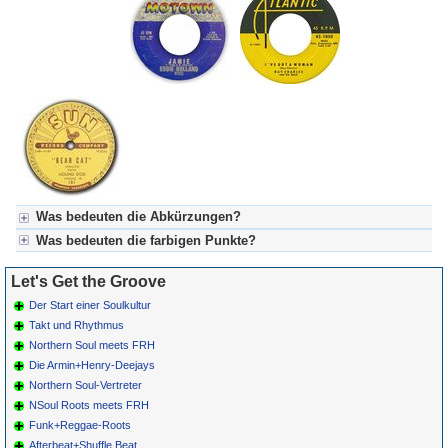
Was bedeuten die Abkürzungen?
Was bedeuten die farbigen Punkte?
Für LGTG-Let's Get The Groove:
BPC = Belgian-Popcorn-Tanzszene
Für LGTG-Let's Get The Groove:
Let's Get the Groove
FRH = Fifties-Record-Hop-Tanzszene (Boogie)
Grün = Kurzgeschichte
NSoul = Northern Soul-Tanzszene
Grün! = fachlich bestimmt spannend, nicht verpassen!
Der Start einer Soulkultur
Grün+ = Stundenbeitrag
Takt und Rhythmus
Gelb = Kurzgeschichten oder Stundensendungen in Arbeit
Northern Soul meets FRH
Blau = Beschreibungstext (beschreibender Text oder Songliste)
Die Armin+Henry-Deejays
Northern Soul-Vertreter
NSoul Roots meets FRH
Funk+Reggae-Roots
Afterbeat+Shuffle Beat