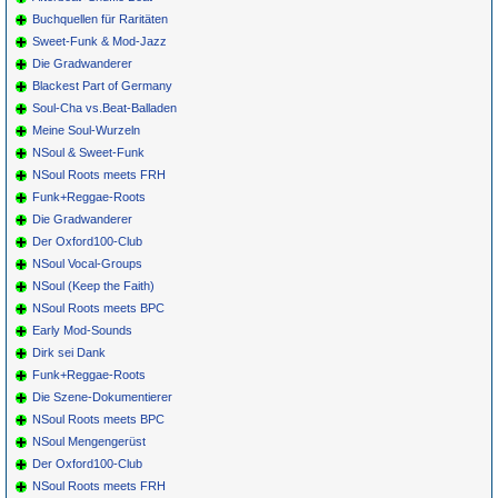
Buchquellen für Raritäten
Sweet-Funk & Mod-Jazz
Die Gradwanderer
Blackest Part of Germany
Soul-Cha vs.Beat-Balladen
Meine Soul-Wurzeln
NSoul & Sweet-Funk
NSoul Roots meets FRH
Funk+Reggae-Roots
Die Gradwanderer
Der Oxford100-Club
NSoul Vocal-Groups
NSoul (Keep the Faith)
NSoul Roots meets BPC
Early Mod-Sounds
Dirk sei Dank
Funk+Reggae-Roots
Die Szene-Dokumentierer
NSoul Roots meets BPC
NSoul Mengengerüst
Der Oxford100-Club
NSoul Roots meets FRH