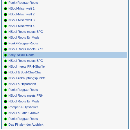
Funk+Reggae-Roots
NSoul-Mischwelt 1
NSoul-Mischwelt 2
NSoul-Mischwelt 3
NSoul-Mischwelt 4
NSoul Roots meets BPC
NSoul Roots für Mods
Funk+Reggae-Roots
NSoul Roots meets BPC
Early-NSoul Roots
NSoul Roots meets BPC
NSoul meets FRH-Shuffle
NSoul & Soul-Cha-Cha
NSoul Anknüpfungspunkte
NSoul & Hitparaden
Funk+Reggae-Roots
NSoul Roots meets FRH
NSoul Roots für Mods
Romper & Hipshaker
NSoul & Latin-Groove
Funk+Reggae-Roots
Das Finale - der Ausblick