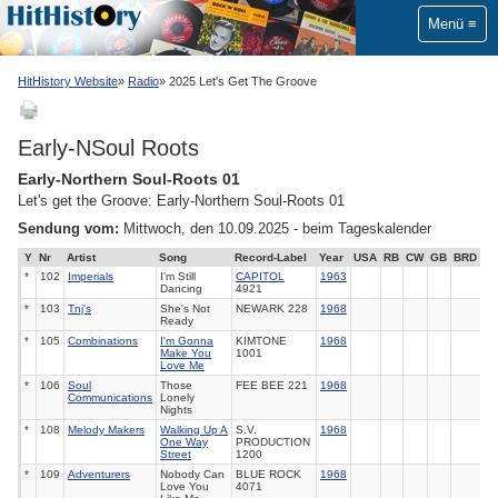
Menü
HitHistory Website
Radio
2025 Let's Get The Groove
Early-NSoul Roots
Early-Northern Soul-Roots 01
Let's get the Groove: Early-Northern Soul-Roots 01
Sendung vom:
Mittwoch, den 10.09.2025 - beim Tageskalender
Y
Nr
Artist
Song
Record-Label
Year
USA
RB
CW
GB
BRD
*
102
Imperials
I'm Still
CAPITOL
1963
Dancing
4921
*
103
Tnj's
She's Not
NEWARK 228
1968
Ready
*
105
Combinations
I'm Gonna
KIMTONE
1968
Make You
1001
Love Me
*
106
Soul
Those
FEE BEE 221
1968
Communications
Lonely
Nights
*
108
Melody Makers
Walking Up A
S.V.
1968
One Way
PRODUCTION
Street
1200
*
109
Adventurers
Nobody Can
BLUE ROCK
1968
Love You
4071