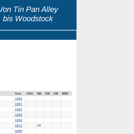
Von Tin Pan Alley
bis Woodstock
Year
USA
RB
CW
GB
BRD
1966
1967
1963
1969
1964
1971
30
1969