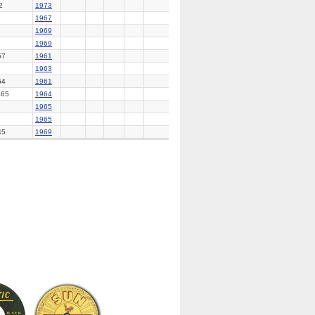
2
1973
1967
1969
1969
57
1961
1963
64
1961
65
1964
1965
1965
45
1969