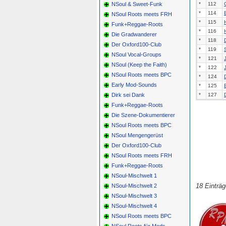
NSoul & Sweet-Funk
*
112
*
114
NSoul Roots meets FRH
*
115
Funk+Reggae-Roots
*
116
Die Gradwanderer
*
118
Der Oxford100-Club
*
119
NSoul Vocal-Groups
*
121
NSoul (Keep the Faith)
*
122
NSoul Roots meets BPC
*
124
Early Mod-Sounds
*
125
Dirk sei Dank
*
127
Funk+Reggae-Roots
Die Szene-Dokumentierer
NSoul Roots meets BPC
NSoul Mengengerüst
Der Oxford100-Club
NSoul Roots meets FRH
Funk+Reggae-Roots
NSoul-Mischwelt 1
18 Einträ
NSoul-Mischwelt 2
NSoul-Mischwelt 3
NSoul-Mischwelt 4
NSoul Roots meets BPC
NSoul Roots für Mods