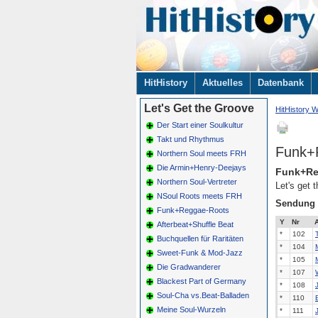
Navigation
HitHistory
Aktuelles
Datenbank
überspringen
Let's Get the Groove
HitHistory W
Der Start einer Soulkultur
Takt und Rhythmus
Funk+
Northern Soul meets FRH
Die Armin+Henry-Deejays
Funk+Re
Northern Soul-Vertreter
Let's get
NSoul Roots meets FRH
Sendung
Funk+Reggae-Roots
Y
Nr
A
Afterbeat+Shuffle Beat
*
102
Buchquellen für Raritäten
*
104
Sweet-Funk & Mod-Jazz
*
105
Die Gradwanderer
*
107
Blackest Part of Germany
*
108
Soul-Cha vs.Beat-Balladen
*
110
Meine Soul-Wurzeln
*
111