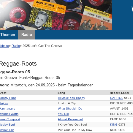
Themen
Radio
ebsite
Radio
2025 Let's Get The Groove
Reggae-Roots
ggae-Roots 05
 the Groove: Funk+Reggae-Roots 05
 vom:
Mittwoch, den 24.09.2025 - beim Tageskalender
rtist
Song
Record-Label
Tommy Hunt
I'll Make You Happy
CAPITOL
5621
Majors
Lost In A City
BIG THREE 403
Manhattans
What Should I Do
AVANTI 1401
Wendell Watts
You Girl
REF-O-REE 715
June Conquest
Almost Persuaded
FAME 6406
Bobby Byrd
I Know You Got Soul
KING
6378
Jimmie Ellis
Put Your Hoe To My Row
KRIS 1680