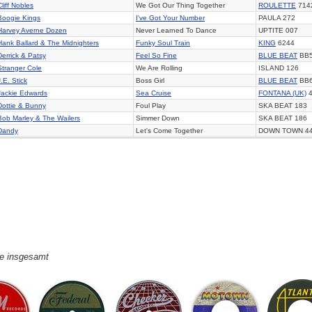
Cliff Nobles
We Got Our Thing Together
ROULETTE
714
Boogie Kings
I've Got Your Number
PAULA 272
Harvey Averne Dozen
Never Learned To Dance
UPTITE 007
Hank Ballard & The Midnighters
Funky Soul Train
KING
6244
Derrick & Patsy
Feel So Fine
BLUE BEAT
BB
Stranger Cole
We Are Rolling
ISLAND 126
J.E. Stick
Boss Girl
BLUE BEAT
BB
Jackie Edwards
Sea Cruise
FONTANA (UK)
4
Dottie & Bunny
Foul Play
SKA BEAT 183
Bob Marley & The Wailers
Simmer Down
SKA BEAT 186
Dandy
Let's Come Together
DOWN TOWN 4
ge insgesamt