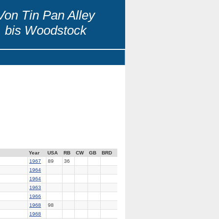
Von Tin Pan Alley
bis Woodstock
Year
USA
RB
CW
GB
BRD
1967
89
36
1964
1964
1963
1966
1968
98
1968