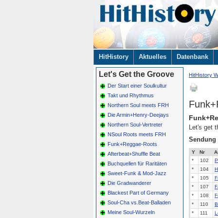
Navigation
HitHistory
Aktuelles
Datenbank
überspringen
Let's Get the Groove
HitHistory W
Der Start einer Soulkultur
Takt und Rhythmus
Funk+
Northern Soul meets FRH
Die Armin+Henry-Deejays
Funk+Re
Northern Soul-Vertreter
Let's get
NSoul Roots meets FRH
Sendung
Funk+Reggae-Roots
Y
Nr
A
Afterbeat+Shuffle Beat
*
102
P
Buchquellen für Raritäten
*
104
H
Sweet-Funk & Mod-Jazz
*
105
F
Die Gradwanderer
*
107
F
Blackest Part of Germany
*
108
F
Soul-Cha vs.Beat-Balladen
*
110
B
Meine Soul-Wurzeln
*
111
L