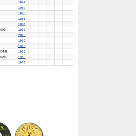
1969
1968
1960
1961
1964
7005
1967
2025
1965
1965
NONE
1965
7028
1968
1969