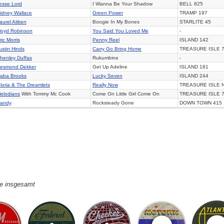
esse Lord
I Wanna Be Your Shadow
BELL 825
idney Wallace
Green Power
TRAMP 197
aurel Aitken
Boogie In My Bones
STARLITE 45
loyd Robinson
You Said You Loved Me
-
ric Morris
Penny Reel
ISLAND 142
ustin Hinds
Carry Go Bring Home
TREASURE ISLE 
henley Duffas
Rukumbine
-
esmond Dekker
Get Up Adeline
ISLAND 181
aba Brooks
Lucky Seven
ISLAND 244
loria & The Dreamlets
Really Now
TREASURE ISLE 
elodians
With Tommy Mc Cook
Come On Little Girl Come On
TREASURE ISLE 
andy
Rocksteady Gone
DOWN TOWN 415
ge insgesamt