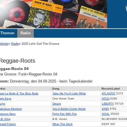
Themen
Radio
ebsite
Radio
2025 Let's Get The Groove
Reggae-Roots
ggae-Roots 04
 the Groove: Funk+Reggae-Roots 04
 vom:
Donnerstag, den 04.09.2025 - beim Tageskalender
rtist
Song
Record-Label
atti La Belle & The Blue Bells
Take Me For A Little While
ATLANTIC
2373
igh Keys
One Horse Town
ATCO
6290
urys
Dream
LIBERTY
55719
abulous Demons
You'd Better Come Home
KING
5761
rances Nero
Fight Fire With Fire
SOUL
35020
.B. King
B.B. Jones
BLUESWAY 61019
owell Fulson
What The Heck
KENT 497