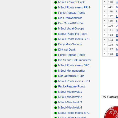
NSoul & Sweet-Funk
*
113
J
*
114
S
NSoul Roots meets FRH
*
116
L
Funk+Reggae-Roots
*
117
L
Die Gradwanderer
*
119
E
Der Oxford100-Club
*
120
J
NSoul Vocal-Groups
*
121
S
NSoul (Keep the Faith)
*
123
D
NSoul Roots meets BPC
*
124
B
Early Mod-Sounds
*
125
G
Dirk sei Dank
*
127
M
*
128
D
Funk+Reggae-Roots
Die Szene-Dokumentierer
NSoul Roots meets BPC
NSoul Mengengerüst
Der Oxford100-Club
NSoul Roots meets FRH
Funk+Reggae-Roots
NSoul-Mischwelt 1
19 Einträ
NSoul-Mischwelt 2
NSoul-Mischwelt 3
NSoul-Mischwelt 4
NSoul Roots meets BPC
NSoul Roots für Mods