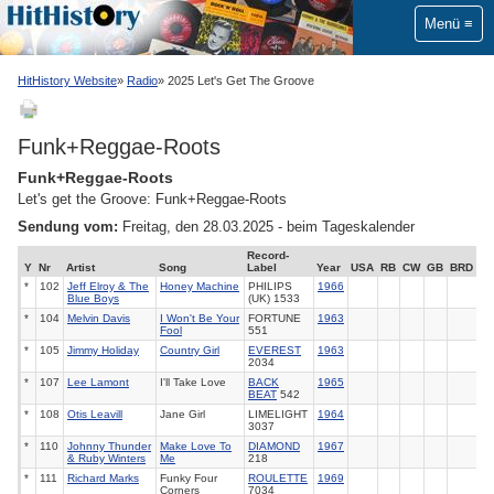
Menü
HitHistory Website
Radio
2025 Let's Get The Groove
Funk+Reggae-Roots
Funk+Reggae-Roots
Let's get the Groove: Funk+Reggae-Roots
Sendung vom:
Freitag, den 28.03.2025 - beim Tageskalender
Record-
Y
Nr
Artist
Song
Label
Year
USA
RB
CW
GB
BRD
*
102
Jeff Elroy & The
Honey Machine
PHILIPS
1966
Blue Boys
(UK) 1533
*
104
Melvin Davis
I Won't Be Your
FORTUNE
1963
Fool
551
*
105
Jimmy Holiday
Country Girl
EVEREST
1963
2034
*
107
Lee Lamont
I'll Take Love
BACK
1965
BEAT
542
*
108
Otis Leavill
Jane Girl
LIMELIGHT
1964
3037
*
110
Johnny Thunder
Make Love To
DIAMOND
1967
& Ruby Winters
Me
218
*
111
Richard Marks
Funky Four
ROULETTE
1969
Corners
7034