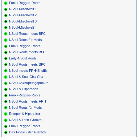
Funk+Reggae-Roots
NSoul-Mischwelt 1
NSoul-Mischwelt 2
NSoul-Mischwelt 3
NSoul-Mischwelt 4
NSoul Roots meets BPC
NSoul Roots für Mods
Funk+Reggae-Roots
NSoul Roots meets BPC
Early-NSoul Roots
NSoul Roots meets BPC
NSoul meets FRH-Shuffle
NSoul & Soul-Cha-Cha
NSoul Anknüpfungspunkte
NSoul & Hitparaden
Funk+Reggae-Roots
NSoul Roots meets FRH
NSoul Roots für Mods
Romper & Hipshaker
NSoul & Latin-Groove
Funk+Reggae-Roots
Das Finale - der Ausblick