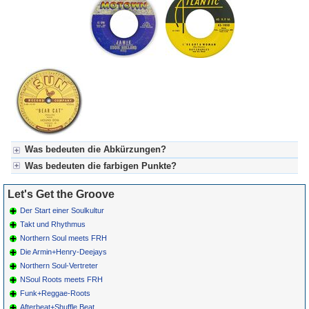
Was bedeuten die Abkürzungen?
Was bedeuten die farbigen Punkte?
Für LGTG-Let's Get The Groove:
BPC = Belgian-Popcorn-Tanzszene
Für LGTG-Let's Get The Groove:
Let's Get the Groove
FRH = Fifties-Record-Hop-Tanzszene (Boogie)
Grün = Kurzgeschichte
NSoul = Northern Soul-Tanzszene
Grün! = fachlich bestimmt spannend, nicht verpassen!
Der Start einer Soulkultur
Grün+ = Stundenbeitrag
Takt und Rhythmus
Gelb = Kurzgeschichten oder Stundensendungen in Arbeit
Northern Soul meets FRH
Blau = Beschreibungstext (beschreibender Text oder Songliste)
Die Armin+Henry-Deejays
Northern Soul-Vertreter
NSoul Roots meets FRH
Funk+Reggae-Roots
Afterbeat+Shuffle Beat