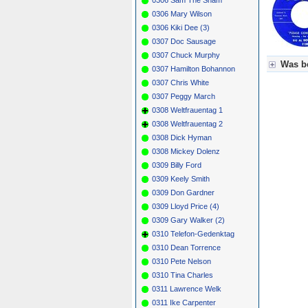
0306 Mary Wilson
0306 Kiki Dee (3)
0307 Doc Sausage
0307 Chuck Murphy
Was be
0307 Hamilton Bohannon
0307 Chris White
Für Axel
0307 Peggy March
Grün = K
Grün! = 
0308 Weltfrauentag 1
Grün+ = 
0308 Weltfrauentag 2
Gelb = K
0308 Dick Hyman
Blau = B
0308 Mickey Dolenz
0309 Billy Ford
0309 Keely Smith
0309 Don Gardner
0309 Lloyd Price (4)
0309 Gary Walker (2)
0310 Telefon-Gedenktag
0310 Dean Torrence
0310 Pete Nelson
0310 Tina Charles
0311 Lawrence Welk
0311 Ike Carpenter