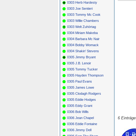
0303 Herb Hardesty
0303 Joe Sentieri
0303 Tommy Mc Cook
0303 Willie Chambers
0303 Welt Zuhörtag
0304 Miriam Makeba
0304 Barbara Mc Nair
0304 Bobby Womack
0304 Shakin' Stevens
0305 Jimmy Bryant
0305 J.B. Lenoir
0305 Tommy Tucker
0305 Hayden Thompson
0305 Paul Evans
0305 James Lowe
0305 Clodagh Rodgers
0305 Eddie Hodges
0305 Eddy Grant
0306 Bob Wills
6 Einträg
0306 Jean Chapel
0306 Eddie Fontaine
0306 Jimmy Dell
0306 Sam The Sham