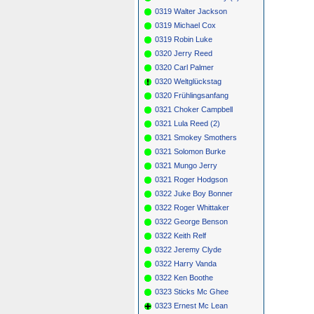
0319 Walter Jackson
0319 Michael Cox
0319 Robin Luke
0320 Jerry Reed
0320 Carl Palmer
0320 Weltglückstag
0320 Frühlingsanfang
0321 Choker Campbell
0321 Lula Reed (2)
0321 Smokey Smothers
0321 Solomon Burke
0321 Mungo Jerry
0321 Roger Hodgson
0322 Juke Boy Bonner
0322 Roger Whittaker
0322 George Benson
0322 Keith Relf
0322 Jeremy Clyde
0322 Harry Vanda
0322 Ken Boothe
0323 Sticks Mc Ghee
0323 Ernest Mc Lean