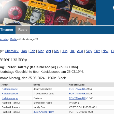
Themen
Radio
ebsite
Radio
Geburtstage03
ge:
Überblick
|
Jan
|
Feb
|
Mar
|
Apr
|
Mai
|
Jun
|
Jul
|
Aug
|
Sep
|
Okt
|
Nov
|
D
eter Daltrey
ag: Peter Daltrey (Kaleidoscope) (25.03.1946)
burtstags-Geschichte über Kaleidoscope am 25.03.1946.
 vom:
Montag, den 25.03.2024 - 1960s-Block
Artist
Song
Record-Label
Kaleidoscope
Jenny Artichoke
FONTANA (UK)
964
Kaleidoscope
A Dream For Julie
FONTANA (UK)
895
Kaleidoscope
Baloon
FONTANA (UK)
1048
Fairfield Parlour
Bordeaux Rose
PRISM 1
Fairfield Parlour
In My Box
VERTIGO LP 6360 001
Fairfield Parlour
Just Another Day
VERTIGO 6059 008