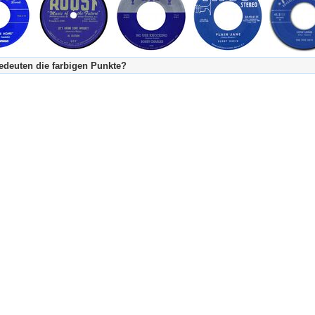
deuten die farbigen Punkte?
's Tageskalender:
urzgeschichte
fachlich bestimmt spannend, nicht verpassen!
Stundenbeitrag
urzgeschichten oder Stundensendungen in Arbeit
eschreibungstext (beschreibender Text)