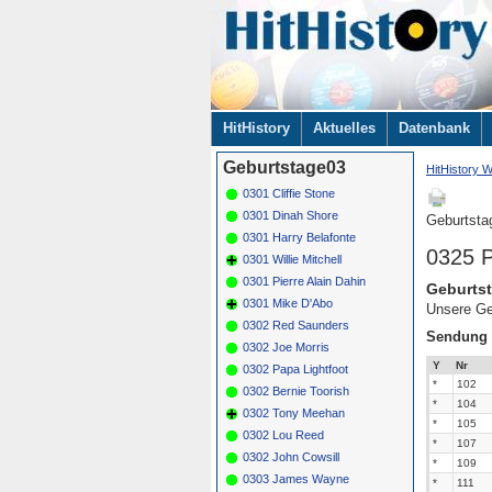
Navigation
HitHistory
Aktuelles
Datenbank
überspringen
Geburtstage03
HitHistory W
0301 Cliffie Stone
0301 Dinah Shore
Geburtsta
0301 Harry Belafonte
0325 P
0301 Willie Mitchell
0301 Pierre Alain Dahin
Geburtst
0301 Mike D'Abo
Unsere Ge
0302 Red Saunders
Sendung
0302 Joe Morris
Y
Nr
0302 Papa Lightfoot
*
102
0302 Bernie Toorish
*
104
0302 Tony Meehan
*
105
0302 Lou Reed
*
107
0302 John Cowsill
*
109
0303 James Wayne
*
111