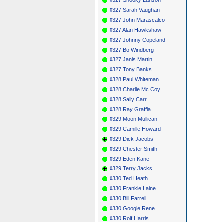
0327 Sarah Vaughan
0327 John Marascalco
0327 Alan Hawkshaw
0327 Johnny Copeland
0327 Bo Windberg
0327 Janis Martin
0327 Tony Banks
0328 Paul Whiteman
0328 Charlie Mc Coy
0328 Sally Carr
0328 Ray Graffia
0329 Moon Mullican
0329 Camille Howard
0329 Dick Jacobs
0329 Chester Smith
0329 Eden Kane
0329 Terry Jacks
0330 Ted Heath
0330 Frankie Laine
0330 Bill Farrell
0330 Googie Rene
0330 Rolf Harris