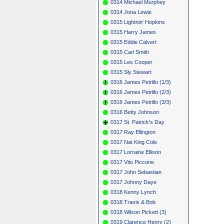
0314 Michael Murphey
0314 Jona Lewie
0315 Lightnin' Hopkins
0315 Harry James
0315 Eddie Calvert
0315 Carl Smith
0315 Les Cooper
0315 Sly Stewart
0316 James Petrillo (1/3)
0316 James Petrillo (2/3)
0316 James Petrillo (3/3)
0316 Betty Johnson
0317 St. Patrick's Day
0317 Ray Ellington
0317 Nat King Cole
0317 Lorraine Ellison
0317 Vito Piccone
0317 John Sebastian
0317 Johnny Daye
0318 Kenny Lynch
0318 Travis & Bob
0318 Wilson Pickett (3)
0319 Clarence Henry (2)