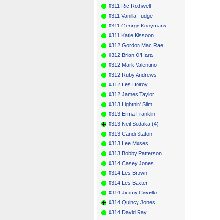
0311 Ric Rothwell
0311 Vanilla Fudge
0311 George Kooymans
0311 Katie Kissoon
0312 Gordon Mac Rae
0312 Brian O'Hara
0312 Mark Valentino
0312 Ruby Andrews
0312 Les Holroy
0312 James Taylor
0313 Lightnin' Slim
0313 Erma Franklin
0313 Neil Sedaka (4)
0313 Candi Staton
0313 Lee Moses
0313 Bobby Patterson
0314 Casey Jones
0314 Les Brown
0314 Les Baxter
0314 Jimmy Cavello
0314 Quincy Jones
0314 David Ray