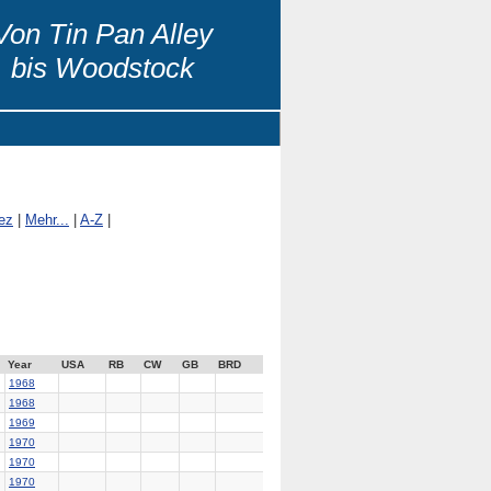
Von Tin Pan Alley
bis Woodstock
ez
|
Mehr...
|
A-Z
|
Year
USA
RB
CW
GB
BRD
1968
1968
1969
1970
1970
1970