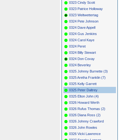
0323 Cindy Scott
0323 Patrice Holloway
0323 Weltwettertag
0324 Pete Johnson
0324 Dave Appell
0324 Gus Jenkins
0324 Carol Kaye
0324 Peret
0324 Billy Stewart
0324 Don Covay
0324 Beverley
0325 Johnny Burnette (3)
0325 Aretha Franklin (7)
0325 Kelly Garrett
0325 Peter Daltrey
0325 Elton John (4)
0326 Howard Werth
0326 Rufus Thomas (2)
0326 Diana Ross (2)
0326 Johnny Crawford
0326 John Rowles
0326 Vicki Lawrence
0327 Snooky Lanson