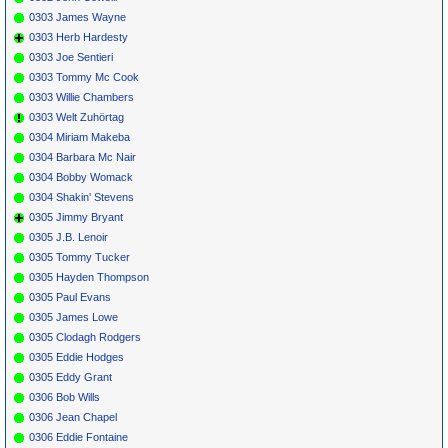
0303 James Wayne
0303 Herb Hardesty
0303 Joe Sentieri
0303 Tommy Mc Cook
0303 Willie Chambers
0303 Welt Zuhörtag
0304 Miriam Makeba
0304 Barbara Mc Nair
0304 Bobby Womack
0304 Shakin' Stevens
0305 Jimmy Bryant
0305 J.B. Lenoir
0305 Tommy Tucker
0305 Hayden Thompson
0305 Paul Evans
0305 James Lowe
0305 Clodagh Rodgers
0305 Eddie Hodges
0305 Eddy Grant
0306 Bob Wills
0306 Jean Chapel
0306 Eddie Fontaine