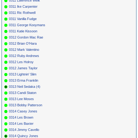
0311 Lawrence Welk
0311 Ike Carpenter
0311 Ric Rothwell
0311 Vanilla Fudge
0311 George Kooymans
0311 Katie Kissoon
0312 Gordon Mac Rae
0312 Brian O'Hara
0312 Mark Valentino
0312 Ruby Andrews
0312 Les Holroy
0312 James Taylor
0313 Lightnin' Slim
0313 Erma Franklin
0313 Neil Sedaka (4)
0313 Candi Staton
0313 Lee Moses
0313 Bobby Patterson
0314 Casey Jones
0314 Les Brown
0314 Les Baxter
0314 Jimmy Cavello
0314 Quincy Jones