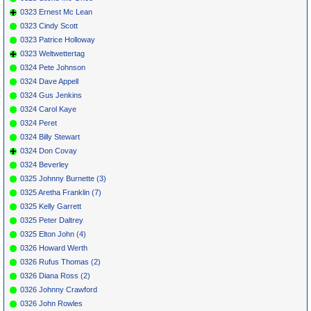
0323 Ernest Mc Lean
0323 Cindy Scott
0323 Patrice Holloway
0323 Weltwettertag
0324 Pete Johnson
0324 Dave Appell
0324 Gus Jenkins
0324 Carol Kaye
0324 Peret
0324 Billy Stewart
0324 Don Covay
0324 Beverley
0325 Johnny Burnette (3)
0325 Aretha Franklin (7)
0325 Kelly Garrett
0325 Peter Daltrey
0325 Elton John (4)
0326 Howard Werth
0326 Rufus Thomas (2)
0326 Diana Ross (2)
0326 Johnny Crawford
0326 John Rowles