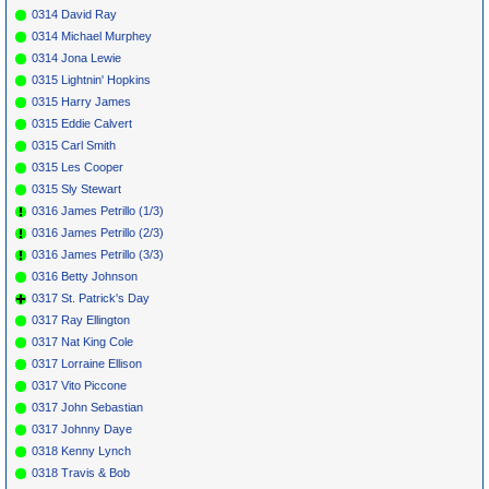
0314 David Ray
0314 Michael Murphey
0314 Jona Lewie
0315 Lightnin' Hopkins
0315 Harry James
0315 Eddie Calvert
0315 Carl Smith
0315 Les Cooper
0315 Sly Stewart
0316 James Petrillo (1/3)
0316 James Petrillo (2/3)
0316 James Petrillo (3/3)
0316 Betty Johnson
0317 St. Patrick's Day
0317 Ray Ellington
0317 Nat King Cole
0317 Lorraine Ellison
0317 Vito Piccone
0317 John Sebastian
0317 Johnny Daye
0318 Kenny Lynch
0318 Travis & Bob