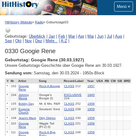
Menü
HitHistory Website
Radio
Geburtstage03
Geburtstage:
Überblick
|
Jan
|
Feb
|
Mar
|
Apr
|
Mai
|
Jun
|
Jul
|
Aug
|
Sep
|
Okt
|
Nov
|
Dez
|
Mehr...
|
A-Z
|
0330 Googie Rene
Geburtstag: Googie Rene (30.03.1927)
Unsere Geburtstags-Geschichte über Googie Rene am 30.03.1927.
Sendung vom:
Samstag, den 30.03.2024 - 1950s-Block
Y
Nr
Artist
Song
Record-Label
Year
USA
RB
CW
GB
BRD
*
102
Googie
Rock-A-Boogie
CLASS
212
1957
Rene
*
104
Johnny
Googie's
EXCLUSIVE
1945
Moore
Boogie (I)
224
*
105
Bobby Day
Mr. & Mrs. R&R
CLASS
252
1958
*
107
Eugene
Strutterin' Kind
CLASS
238
1959
Church
*
108
Jeanni Mack
Dirty Dishes
CLASS
230
1958
*
110
Googie
Wiggle Tail
CLASS
221
1958
Rene
(Pt.2) (I)
*
111
Googie
Rock-A-Bye
CLASS
248
1959
Rene
Baby