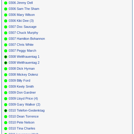
0306 Jimmy Dell
0306 Sam The Sham
0306 Mary Wilson
0306 Kiki Dee (3)
0307 Doc Sausage
0307 Chuck Murphy
0307 Hamilton Bohannon
0307 Chris White
0307 Peggy March
0308 Weltfrauentag 1
0308 Weltfrauentag 2
0308 Dick Hyman
0308 Mickey Dolenz
0309 Billy Ford
0309 Keely Smith
0309 Don Gardner
0309 Lloyd Price (4)
0309 Gary Walker (2)
0310 Telefon-Gedenktag
0310 Dean Torrence
0310 Pete Nelson
0310 Tina Charles