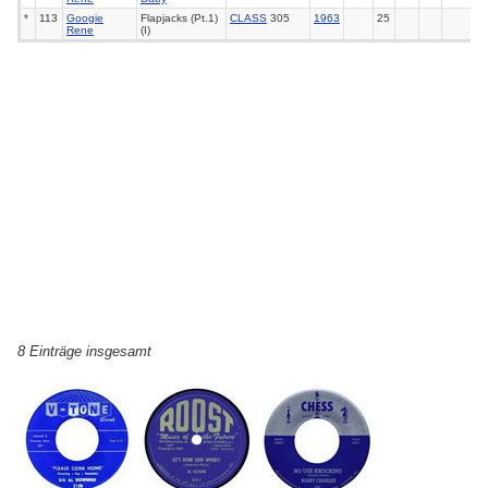
*
113
Googie
Flapjacks (Pt.1)
CLASS
305
1963
25
Rene
(I)
8 Einträge insgesamt