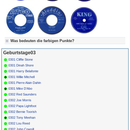
Was bedeuten die farbigen Punkte?
Für Axel's Tageskalender:
Geburtstage03
Grün = Kurzgeschichte
Grün! = fachlich bestimmt spannend, nicht verpassen!
0301 Cliffie Stone
Grün+ = Stundenbeitrag
0301 Dinah Shore
Gelb = Kurzgeschichten oder Stundensendungen in Arbeit
0301 Harry Belafonte
Blau = Beschreibungstext (beschreibender Text)
0301 Willie Mitchell
0301 Pierre Alain Dahin
0301 Mike D'Abo
0302 Red Saunders
0302 Joe Morris
0302 Papa Lightfoot
0302 Bernie Toorish
0302 Tony Meehan
0302 Lou Reed
0302 John Cowsill