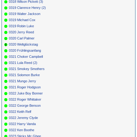
0318 Wilson Pickett (3)
0319 Clarence Henry (2)
0319 Walter Jackson
0319 Michael Cox
0319 Robin Luke
0320 Jerry Reed
0320 Carl Palmer
0320 Weltglückstag
0320 Frühlingsanfang
0321 Choker Campbell
0321 Lula Reed (2)
0321 Smokey Smothers
0321 Solomon Burke
0321 Mungo Jerry
0321 Roger Hodgson
0322 Juke Boy Bonner
0322 Roger Whittaker
0322 George Benson
0322 Keith Relf
0322 Jeremy Clyde
0322 Harry Vanda
0322 Ken Boothe
0323 Sticks Mc Ghee