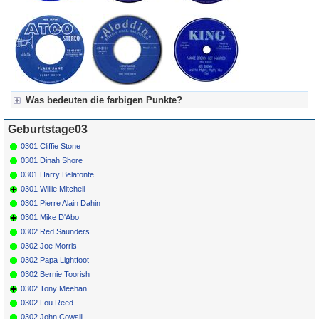
Was bedeuten die farbigen Punkte?
Für Axel's Tageskalender:
Geburtstage03
Grün = Kurzgeschichte
Grün! = fachlich bestimmt spannend, nicht verpassen!
0301 Cliffie Stone
Grün+ = Stundenbeitrag
0301 Dinah Shore
Gelb = Kurzgeschichten oder Stundensendungen in Arbeit
0301 Harry Belafonte
Blau = Beschreibungstext (beschreibender Text)
0301 Willie Mitchell
0301 Pierre Alain Dahin
0301 Mike D'Abo
0302 Red Saunders
0302 Joe Morris
0302 Papa Lightfoot
0302 Bernie Toorish
0302 Tony Meehan
0302 Lou Reed
0302 John Cowsill