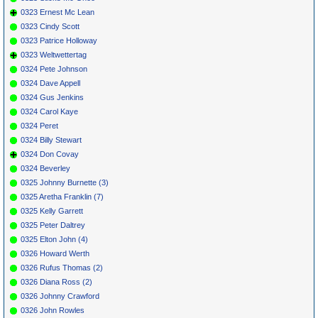
0323 Ernest Mc Lean
0323 Cindy Scott
0323 Patrice Holloway
0323 Weltwettertag
0324 Pete Johnson
0324 Dave Appell
0324 Gus Jenkins
0324 Carol Kaye
0324 Peret
0324 Billy Stewart
0324 Don Covay
0324 Beverley
0325 Johnny Burnette (3)
0325 Aretha Franklin (7)
0325 Kelly Garrett
0325 Peter Daltrey
0325 Elton John (4)
0326 Howard Werth
0326 Rufus Thomas (2)
0326 Diana Ross (2)
0326 Johnny Crawford
0326 John Rowles