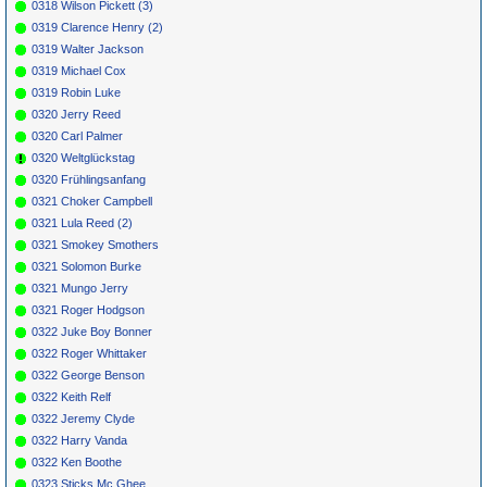
0318 Wilson Pickett (3)
0319 Clarence Henry (2)
0319 Walter Jackson
0319 Michael Cox
0319 Robin Luke
0320 Jerry Reed
0320 Carl Palmer
0320 Weltglückstag
0320 Frühlingsanfang
0321 Choker Campbell
0321 Lula Reed (2)
0321 Smokey Smothers
0321 Solomon Burke
0321 Mungo Jerry
0321 Roger Hodgson
0322 Juke Boy Bonner
0322 Roger Whittaker
0322 George Benson
0322 Keith Relf
0322 Jeremy Clyde
0322 Harry Vanda
0322 Ken Boothe
0323 Sticks Mc Ghee