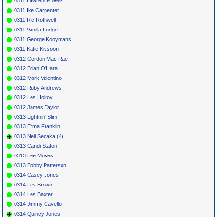
0311 Lawrence Welk
0311 Ike Carpenter
0311 Ric Rothwell
0311 Vanilla Fudge
0311 George Kooymans
0311 Katie Kissoon
0312 Gordon Mac Rae
0312 Brian O'Hara
0312 Mark Valentino
0312 Ruby Andrews
0312 Les Holroy
0312 James Taylor
0313 Lightnin' Slim
0313 Erma Franklin
0313 Neil Sedaka (4)
0313 Candi Staton
0313 Lee Moses
0313 Bobby Patterson
0314 Casey Jones
0314 Les Brown
0314 Les Baxter
0314 Jimmy Cavello
0314 Quincy Jones