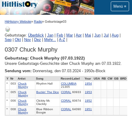
Menü
HitHistory Website
Radio
Geburtstage03
Geburtstage:
Überblick
|
Jan
|
Feb
|
Mar
|
Apr
|
Mai
|
Jun
|
Jul
|
Aug
|
Sep
|
Okt
|
Nov
|
Dez
|
Mehr...
|
A-Z
|
0307 Chuck Murphy
Geburtstag: Chuck Murphy (07.03.1922)
Unsere Geburtstags-Geschichte über Chuck Murphy am 07.03.1922.
Sendung vom:
Donnerstag, den 07.03.2024 - 1950s-Block
Y
Nr
Artist
Song
Record-Label
Year
USA
RB
CW
GB
BRD
*
003
Chuck
Rhythm Hall
COLUMBIA
1954
Murphy
21305
*
005
Chuck
Buckin' The Dice
CORAL
60933
1953
Murphy
*
006
Chuck
Clickity Mc
CORAL
60674
1952
Murphy
Clackity
*
008
Chuck
Blue Ribbon
CORAL
64090
1951
Murphy
Boogie