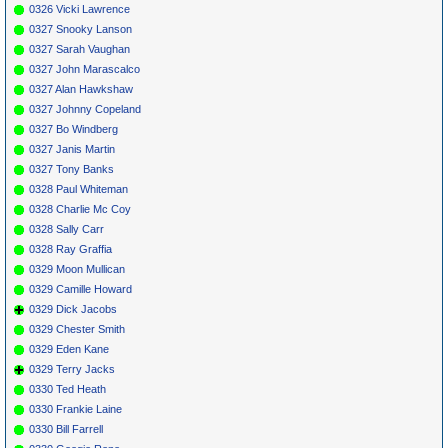
0326 Vicki Lawrence
0327 Snooky Lanson
0327 Sarah Vaughan
0327 John Marascalco
0327 Alan Hawkshaw
0327 Johnny Copeland
0327 Bo Windberg
0327 Janis Martin
0327 Tony Banks
0328 Paul Whiteman
0328 Charlie Mc Coy
0328 Sally Carr
0328 Ray Graffia
0329 Moon Mullican
0329 Camille Howard
0329 Dick Jacobs
0329 Chester Smith
0329 Eden Kane
0329 Terry Jacks
0330 Ted Heath
0330 Frankie Laine
0330 Bill Farrell