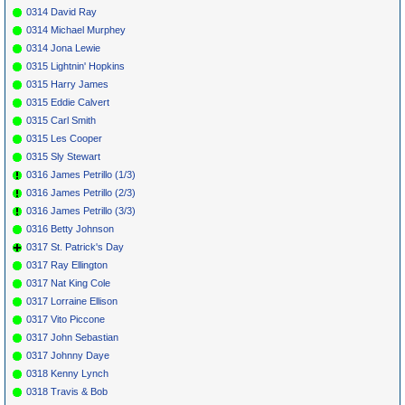
0314 David Ray
0314 Michael Murphey
0314 Jona Lewie
0315 Lightnin' Hopkins
0315 Harry James
0315 Eddie Calvert
0315 Carl Smith
0315 Les Cooper
0315 Sly Stewart
0316 James Petrillo (1/3)
0316 James Petrillo (2/3)
0316 James Petrillo (3/3)
0316 Betty Johnson
0317 St. Patrick's Day
0317 Ray Ellington
0317 Nat King Cole
0317 Lorraine Ellison
0317 Vito Piccone
0317 John Sebastian
0317 Johnny Daye
0318 Kenny Lynch
0318 Travis & Bob