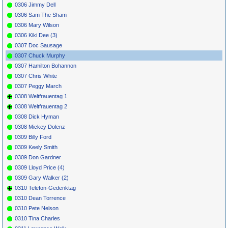
0306 Jimmy Dell
0306 Sam The Sham
0306 Mary Wilson
0306 Kiki Dee (3)
0307 Doc Sausage
0307 Chuck Murphy
0307 Hamilton Bohannon
0307 Chris White
0307 Peggy March
0308 Weltfrauentag 1
0308 Weltfrauentag 2
0308 Dick Hyman
0308 Mickey Dolenz
0309 Billy Ford
0309 Keely Smith
0309 Don Gardner
0309 Lloyd Price (4)
0309 Gary Walker (2)
0310 Telefon-Gedenktag
0310 Dean Torrence
0310 Pete Nelson
0310 Tina Charles