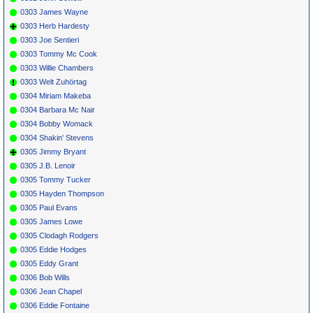
0303 James Wayne
0303 Herb Hardesty
0303 Joe Sentieri
0303 Tommy Mc Cook
0303 Willie Chambers
0303 Welt Zuhörtag
0304 Miriam Makeba
0304 Barbara Mc Nair
0304 Bobby Womack
0304 Shakin' Stevens
0305 Jimmy Bryant
0305 J.B. Lenoir
0305 Tommy Tucker
0305 Hayden Thompson
0305 Paul Evans
0305 James Lowe
0305 Clodagh Rodgers
0305 Eddie Hodges
0305 Eddy Grant
0306 Bob Wills
0306 Jean Chapel
0306 Eddie Fontaine