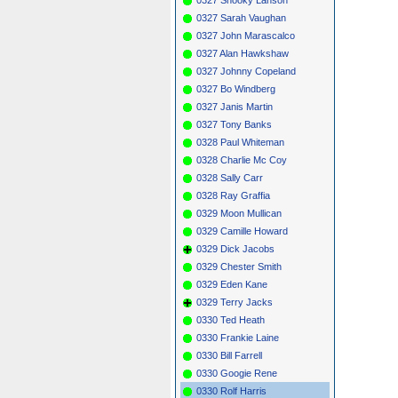
0327 Sarah Vaughan
0327 John Marascalco
0327 Alan Hawkshaw
0327 Johnny Copeland
0327 Bo Windberg
0327 Janis Martin
0327 Tony Banks
0328 Paul Whiteman
0328 Charlie Mc Coy
0328 Sally Carr
0328 Ray Graffia
0329 Moon Mullican
0329 Camille Howard
0329 Dick Jacobs
0329 Chester Smith
0329 Eden Kane
0329 Terry Jacks
0330 Ted Heath
0330 Frankie Laine
0330 Bill Farrell
0330 Googie Rene
0330 Rolf Harris