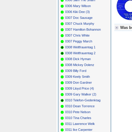
0306 Mary Wilson
0306 Kiki Dee (3)
0307 Doc Sausage
0307 Chuck Murphy
Was be
0307 Hamilton Bohannon
0307 Chris White
Für Axel
0307 Peggy March
Grün = K
Grün! = 
0308 Weltfrauentag 1
Grün+ = 
0308 Weltfrauentag 2
Gelb = K
0308 Dick Hyman
Blau = B
0308 Mickey Dolenz
0309 Billy Ford
0309 Keely Smith
0309 Don Gardner
0309 Lloyd Price (4)
0309 Gary Walker (2)
0310 Telefon-Gedenktag
0310 Dean Torrence
0310 Pete Nelson
0310 Tina Charles
0311 Lawrence Welk
0311 Ike Carpenter