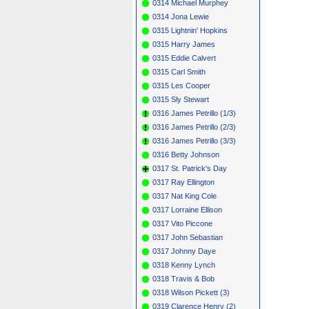
0314 Michael Murphey
0314 Jona Lewie
0315 Lightnin' Hopkins
0315 Harry James
0315 Eddie Calvert
0315 Carl Smith
0315 Les Cooper
0315 Sly Stewart
0316 James Petrillo (1/3)
0316 James Petrillo (2/3)
0316 James Petrillo (3/3)
0316 Betty Johnson
0317 St. Patrick's Day
0317 Ray Ellington
0317 Nat King Cole
0317 Lorraine Ellison
0317 Vito Piccone
0317 John Sebastian
0317 Johnny Daye
0318 Kenny Lynch
0318 Travis & Bob
0318 Wilson Pickett (3)
0319 Clarence Henry (2)