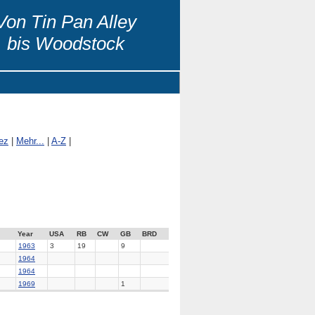
Von Tin Pan Alley
bis Woodstock
ez
|
Mehr...
|
A-Z
|
Year
USA
RB
CW
GB
BRD
1963
3
19
9
1964
1964
1969
1