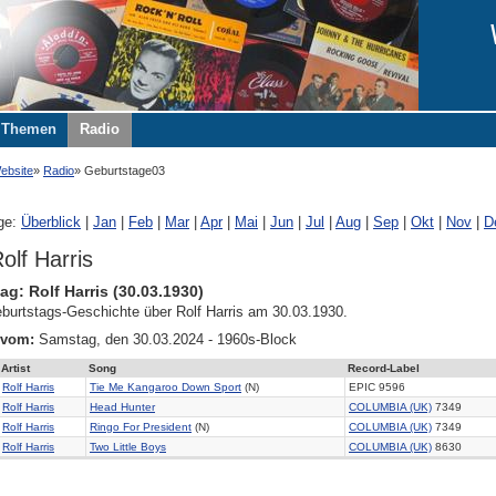
Themen
Radio
ebsite
Radio
Geburtstage03
ge:
Überblick
|
Jan
|
Feb
|
Mar
|
Apr
|
Mai
|
Jun
|
Jul
|
Aug
|
Sep
|
Okt
|
Nov
|
D
olf Harris
ag: Rolf Harris (30.03.1930)
burtstags-Geschichte über Rolf Harris am 30.03.1930.
 vom:
Samstag, den 30.03.2024 - 1960s-Block
Artist
Song
Record-Label
Rolf Harris
Tie Me Kangaroo Down Sport
(N)
EPIC 9596
Rolf Harris
Head Hunter
COLUMBIA (UK)
7349
Rolf Harris
Ringo For President
(N)
COLUMBIA (UK)
7349
Rolf Harris
Two Little Boys
COLUMBIA (UK)
8630