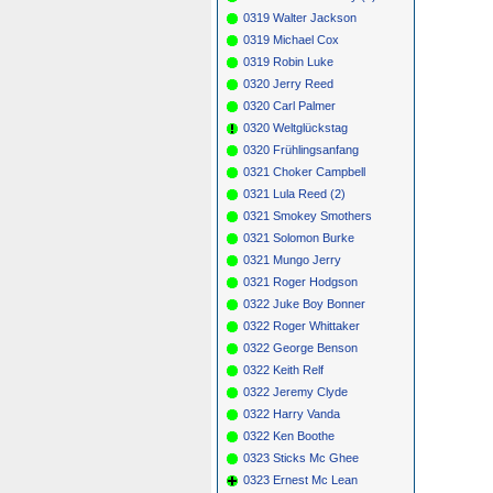
0319 Walter Jackson
0319 Michael Cox
0319 Robin Luke
0320 Jerry Reed
0320 Carl Palmer
0320 Weltglückstag
0320 Frühlingsanfang
0321 Choker Campbell
0321 Lula Reed (2)
0321 Smokey Smothers
0321 Solomon Burke
0321 Mungo Jerry
0321 Roger Hodgson
0322 Juke Boy Bonner
0322 Roger Whittaker
0322 George Benson
0322 Keith Relf
0322 Jeremy Clyde
0322 Harry Vanda
0322 Ken Boothe
0323 Sticks Mc Ghee
0323 Ernest Mc Lean