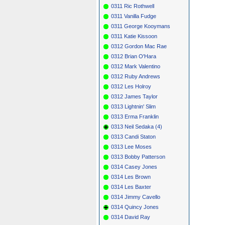
0311 Ric Rothwell
0311 Vanilla Fudge
0311 George Kooymans
0311 Katie Kissoon
0312 Gordon Mac Rae
0312 Brian O'Hara
0312 Mark Valentino
0312 Ruby Andrews
0312 Les Holroy
0312 James Taylor
0313 Lightnin' Slim
0313 Erma Franklin
0313 Neil Sedaka (4)
0313 Candi Staton
0313 Lee Moses
0313 Bobby Patterson
0314 Casey Jones
0314 Les Brown
0314 Les Baxter
0314 Jimmy Cavello
0314 Quincy Jones
0314 David Ray