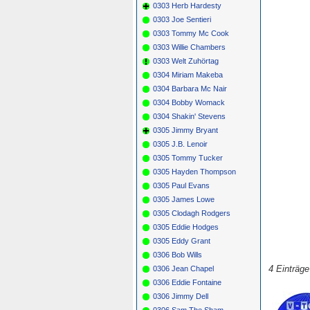
0303 Herb Hardesty
0303 Joe Sentieri
0303 Tommy Mc Cook
0303 Willie Chambers
0303 Welt Zuhörtag
0304 Miriam Makeba
0304 Barbara Mc Nair
0304 Bobby Womack
0304 Shakin' Stevens
0305 Jimmy Bryant
0305 J.B. Lenoir
0305 Tommy Tucker
0305 Hayden Thompson
0305 Paul Evans
0305 James Lowe
0305 Clodagh Rodgers
0305 Eddie Hodges
0305 Eddy Grant
0306 Bob Wills
4 Einträg
0306 Jean Chapel
0306 Eddie Fontaine
0306 Jimmy Dell
0306 Sam The Sham