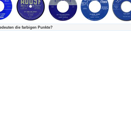
deuten die farbigen Punkte?
's Tageskalender:
urzgeschichte
fachlich bestimmt spannend, nicht verpassen!
Stundenbeitrag
urzgeschichten oder Stundensendungen in Arbeit
eschreibungstext (beschreibender Text)