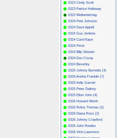
0323 Cindy Scott
0323 Patrice Holloway
0323 Weltwettertag
0324 Pete Johnson
0324 Dave Appell
0324 Gus Jenkins
0324 Carol Kaye
0324 Peret
0324 Billy Stewart
0324 Don Covay
0324 Beverley
0325 Johnny Burnette (3)
0325 Aretha Franklin (7)
0325 Kelly Garrett
0325 Peter Daltrey
0325 Elton John (4)
0326 Howard Werth
0326 Rufus Thomas (2)
0326 Diana Ross (2)
0326 Johnny Crawford
0326 John Rowles
0326 Vicki Lawrence
0327 Snooky Lanson