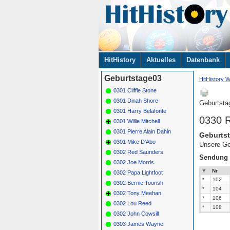
Navigation
HitHistory
Aktuelles
Datenbank
überspringen
Geburtstage03
HitHistory W
0301 Cliffie Stone
0301 Dinah Shore
Geburtsta
0301 Harry Belafonte
0330 R
0301 Willie Mitchell
0301 Pierre Alain Dahin
Geburtst
0301 Mike D'Abo
Unsere Ge
0302 Red Saunders
Sendung
0302 Joe Morris
Y
Nr
0302 Papa Lightfoot
*
102
0302 Bernie Toorish
*
104
0302 Tony Meehan
*
106
0302 Lou Reed
*
108
0302 John Cowsill
0303 James Wayne