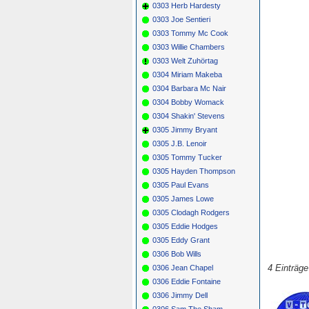
0303 Herb Hardesty
0303 Joe Sentieri
0303 Tommy Mc Cook
0303 Willie Chambers
0303 Welt Zuhörtag
0304 Miriam Makeba
0304 Barbara Mc Nair
0304 Bobby Womack
0304 Shakin' Stevens
0305 Jimmy Bryant
0305 J.B. Lenoir
0305 Tommy Tucker
0305 Hayden Thompson
0305 Paul Evans
0305 James Lowe
0305 Clodagh Rodgers
0305 Eddie Hodges
0305 Eddy Grant
0306 Bob Wills
4 Einträg
0306 Jean Chapel
0306 Eddie Fontaine
0306 Jimmy Dell
0306 Sam The Sham