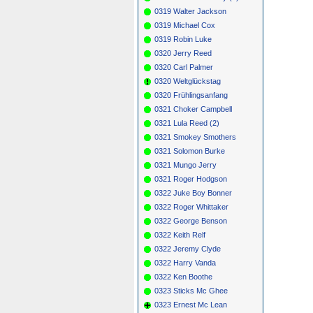
0319 Walter Jackson
0319 Michael Cox
0319 Robin Luke
0320 Jerry Reed
0320 Carl Palmer
0320 Weltglückstag
0320 Frühlingsanfang
0321 Choker Campbell
0321 Lula Reed (2)
0321 Smokey Smothers
0321 Solomon Burke
0321 Mungo Jerry
0321 Roger Hodgson
0322 Juke Boy Bonner
0322 Roger Whittaker
0322 George Benson
0322 Keith Relf
0322 Jeremy Clyde
0322 Harry Vanda
0322 Ken Boothe
0323 Sticks Mc Ghee
0323 Ernest Mc Lean