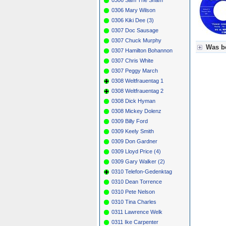
0306 Mary Wilson
0306 Kiki Dee (3)
0307 Doc Sausage
0307 Chuck Murphy
Was be
0307 Hamilton Bohannon
0307 Chris White
Für Axel
0307 Peggy March
Grün = K
Grün! = 
0308 Weltfrauentag 1
Grün+ = 
0308 Weltfrauentag 2
Gelb = K
0308 Dick Hyman
Blau = B
0308 Mickey Dolenz
0309 Billy Ford
0309 Keely Smith
0309 Don Gardner
0309 Lloyd Price (4)
0309 Gary Walker (2)
0310 Telefon-Gedenktag
0310 Dean Torrence
0310 Pete Nelson
0310 Tina Charles
0311 Lawrence Welk
0311 Ike Carpenter