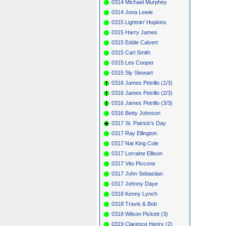
0314 Michael Murphey
0314 Jona Lewie
0315 Lightnin' Hopkins
0315 Harry James
0315 Eddie Calvert
0315 Carl Smith
0315 Les Cooper
0315 Sly Stewart
0316 James Petrillo (1/3)
0316 James Petrillo (2/3)
0316 James Petrillo (3/3)
0316 Betty Johnson
0317 St. Patrick's Day
0317 Ray Ellington
0317 Nat King Cole
0317 Lorraine Ellison
0317 Vito Piccone
0317 John Sebastian
0317 Johnny Daye
0318 Kenny Lynch
0318 Travis & Bob
0318 Wilson Pickett (3)
0319 Clarence Henry (2)