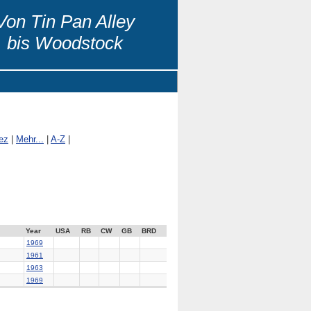
Von Tin Pan Alley
bis Woodstock
ez
|
Mehr...
|
A-Z
|
Year
USA
RB
CW
GB
BRD
1969
1961
1963
1969