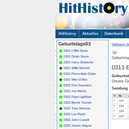
Navigation
HitHistory
Aktuelles
Datenbank
überspringen
Geburtstage03
HitHistory W
0301 Cliffie Stone
0301 Dinah Shore
Geburtsta
0301 Harry Belafonte
0313 E
0301 Willie Mitchell
0301 Pierre Alain Dahin
Geburtst
0301 Mike D'Abo
Unsere Ge
0302 Red Saunders
Sendung
0302 Joe Morris
Y
Nr
0302 Papa Lightfoot
*
102
0302 Bernie Toorish
*
104
0302 Tony Meehan
*
105
0302 Lou Reed
*
107
0302 John Cowsill
0303 James Wayne