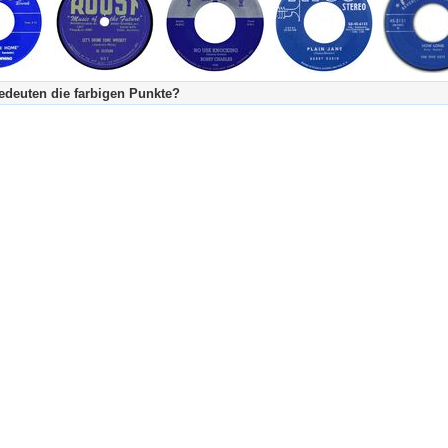
deuten die farbigen Punkte?
's Tageskalender:
urzgeschichte
fachlich bestimmt spannend, nicht verpassen!
Stundenbeitrag
urzgeschichten oder Stundensendungen in Arbeit
eschreibungstext (beschreibender Text)