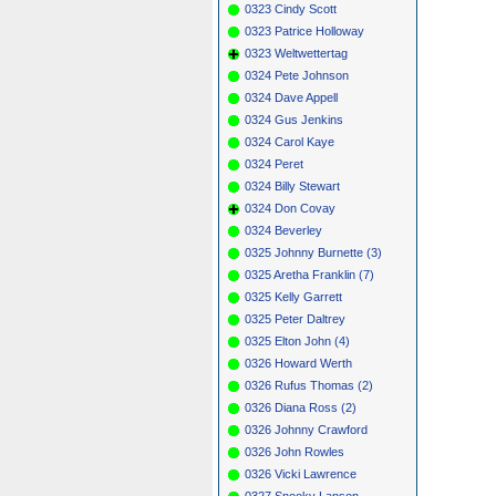
0323 Cindy Scott
0323 Patrice Holloway
0323 Weltwettertag
0324 Pete Johnson
0324 Dave Appell
0324 Gus Jenkins
0324 Carol Kaye
0324 Peret
0324 Billy Stewart
0324 Don Covay
0324 Beverley
0325 Johnny Burnette (3)
0325 Aretha Franklin (7)
0325 Kelly Garrett
0325 Peter Daltrey
0325 Elton John (4)
0326 Howard Werth
0326 Rufus Thomas (2)
0326 Diana Ross (2)
0326 Johnny Crawford
0326 John Rowles
0326 Vicki Lawrence
0327 Snooky Lanson