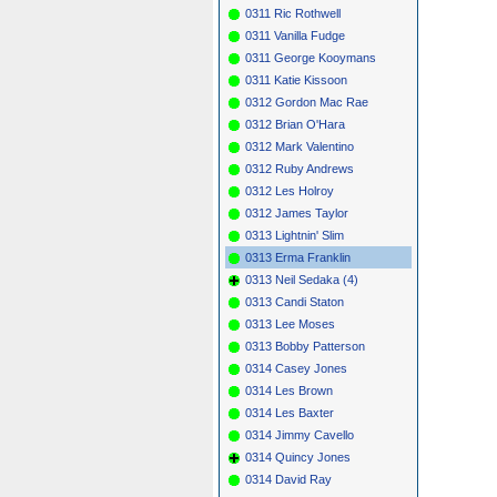
0311 Ric Rothwell
0311 Vanilla Fudge
0311 George Kooymans
0311 Katie Kissoon
0312 Gordon Mac Rae
0312 Brian O'Hara
0312 Mark Valentino
0312 Ruby Andrews
0312 Les Holroy
0312 James Taylor
0313 Lightnin' Slim
0313 Erma Franklin
0313 Neil Sedaka (4)
0313 Candi Staton
0313 Lee Moses
0313 Bobby Patterson
0314 Casey Jones
0314 Les Brown
0314 Les Baxter
0314 Jimmy Cavello
0314 Quincy Jones
0314 David Ray