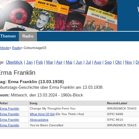
Themen
Radio
ebsite
Radio
Geburtstage03
ge:
Überblick
|
Jan
|
Feb
|
Mar
|
Apr
|
Mai
|
Jun
|
Jul
|
Aug
|
Sep
|
Okt
|
Nov
|
D
rma Franklin
ag: Erma Franklin (13.03.1938)
burtstags-Geschichte über Erma Franklin am 13.03.1938.
 vom:
Mittwoch, den 13.03.2024 - 1960s-Block
Artist
Song
Record-Label
Erma Franklin
Change My Thoughts From You
BRUNSWICK 55403
Erma Franklin
What Kind Of Girl
(Do You Think I Am)
EPIC 9468
Erma Franklin
Abracadabra
EPIC 9610
Erma Franklin
You've Been Cancelled
BRUNSWICK 55415