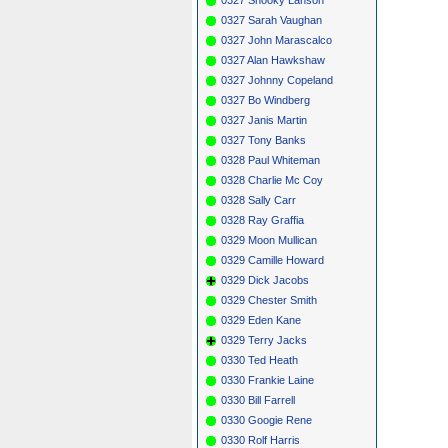
0327 Sarah Vaughan
0327 John Marascalco
0327 Alan Hawkshaw
0327 Johnny Copeland
0327 Bo Windberg
0327 Janis Martin
0327 Tony Banks
0328 Paul Whiteman
0328 Charlie Mc Coy
0328 Sally Carr
0328 Ray Graffia
0329 Moon Mullican
0329 Camille Howard
0329 Dick Jacobs
0329 Chester Smith
0329 Eden Kane
0329 Terry Jacks
0330 Ted Heath
0330 Frankie Laine
0330 Bill Farrell
0330 Googie Rene
0330 Rolf Harris