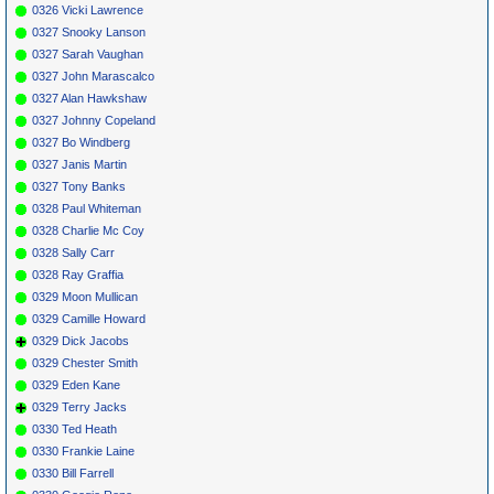
0326 Vicki Lawrence
0327 Snooky Lanson
0327 Sarah Vaughan
0327 John Marascalco
0327 Alan Hawkshaw
0327 Johnny Copeland
0327 Bo Windberg
0327 Janis Martin
0327 Tony Banks
0328 Paul Whiteman
0328 Charlie Mc Coy
0328 Sally Carr
0328 Ray Graffia
0329 Moon Mullican
0329 Camille Howard
0329 Dick Jacobs
0329 Chester Smith
0329 Eden Kane
0329 Terry Jacks
0330 Ted Heath
0330 Frankie Laine
0330 Bill Farrell