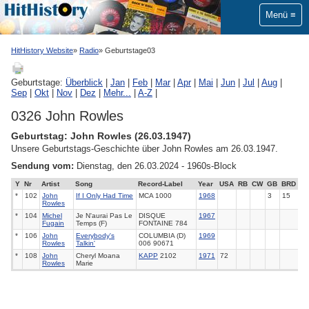
Menü
HitHistory Website
Radio
Geburtstage03
Geburtstage:
Überblick
|
Jan
|
Feb
|
Mar
|
Apr
|
Mai
|
Jun
|
Jul
|
Aug
|
Sep
|
Okt
|
Nov
|
Dez
|
Mehr...
|
A-Z
|
0326 John Rowles
Geburtstag: John Rowles (26.03.1947)
Unsere Geburtstags-Geschichte über John Rowles am 26.03.1947.
Sendung vom:
Dienstag, den 26.03.2024 - 1960s-Block
Y
Nr
Artist
Song
Record-Label
Year
USA
RB
CW
GB
BRD
*
102
John
If I Only Had Time
MCA 1000
1968
3
15
Rowles
*
104
Michel
Je N'aurai Pas Le
DISQUE
1967
Fugain
Temps (F)
FONTAINE 784
*
106
John
Everybody's
COLUMBIA (D)
1969
Rowles
Talkin'
006 90671
*
108
John
Cheryl Moana
KAPP
2102
1971
72
Rowles
Marie