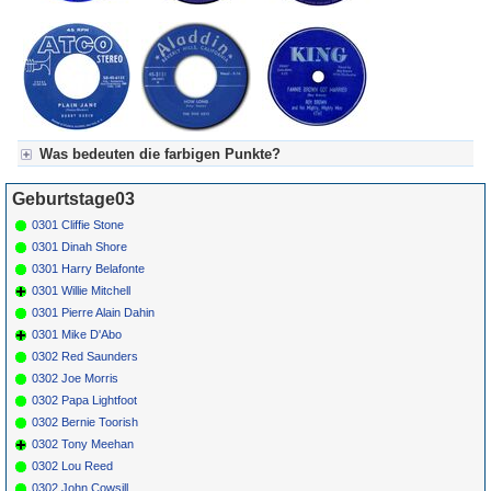
Was bedeuten die farbigen Punkte?
Für Axel's Tageskalender:
Geburtstage03
Grün = Kurzgeschichte
Grün! = fachlich bestimmt spannend, nicht verpassen!
0301 Cliffie Stone
Grün+ = Stundenbeitrag
0301 Dinah Shore
Gelb = Kurzgeschichten oder Stundensendungen in Arbeit
0301 Harry Belafonte
Blau = Beschreibungstext (beschreibender Text)
0301 Willie Mitchell
0301 Pierre Alain Dahin
0301 Mike D'Abo
0302 Red Saunders
0302 Joe Morris
0302 Papa Lightfoot
0302 Bernie Toorish
0302 Tony Meehan
0302 Lou Reed
0302 John Cowsill