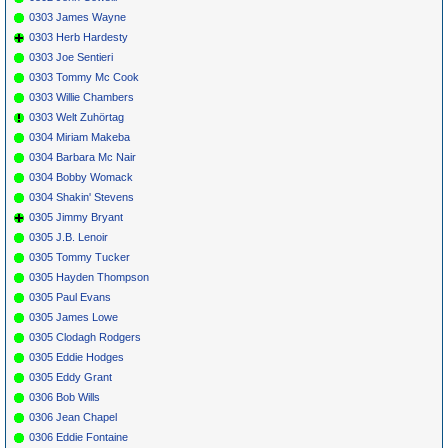
0303 James Wayne
0303 Herb Hardesty
0303 Joe Sentieri
0303 Tommy Mc Cook
0303 Willie Chambers
0303 Welt Zuhörtag
0304 Miriam Makeba
0304 Barbara Mc Nair
0304 Bobby Womack
0304 Shakin' Stevens
0305 Jimmy Bryant
0305 J.B. Lenoir
0305 Tommy Tucker
0305 Hayden Thompson
0305 Paul Evans
0305 James Lowe
0305 Clodagh Rodgers
0305 Eddie Hodges
0305 Eddy Grant
0306 Bob Wills
0306 Jean Chapel
0306 Eddie Fontaine