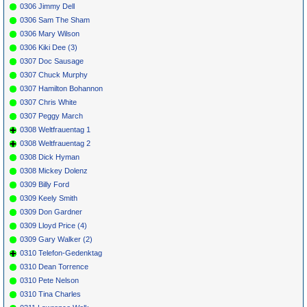
0306 Jimmy Dell
0306 Sam The Sham
0306 Mary Wilson
0306 Kiki Dee (3)
0307 Doc Sausage
0307 Chuck Murphy
0307 Hamilton Bohannon
0307 Chris White
0307 Peggy March
0308 Weltfrauentag 1
0308 Weltfrauentag 2
0308 Dick Hyman
0308 Mickey Dolenz
0309 Billy Ford
0309 Keely Smith
0309 Don Gardner
0309 Lloyd Price (4)
0309 Gary Walker (2)
0310 Telefon-Gedenktag
0310 Dean Torrence
0310 Pete Nelson
0310 Tina Charles