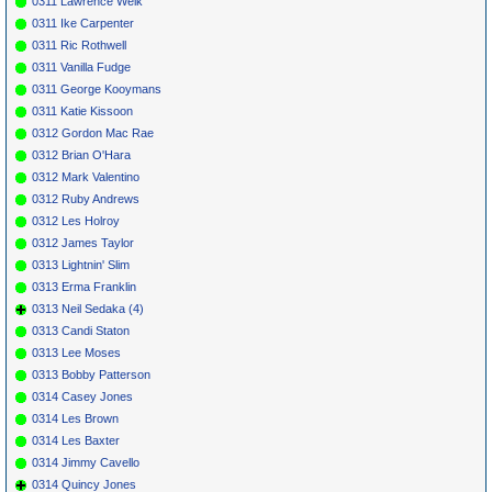
0311 Lawrence Welk
0311 Ike Carpenter
0311 Ric Rothwell
0311 Vanilla Fudge
0311 George Kooymans
0311 Katie Kissoon
0312 Gordon Mac Rae
0312 Brian O'Hara
0312 Mark Valentino
0312 Ruby Andrews
0312 Les Holroy
0312 James Taylor
0313 Lightnin' Slim
0313 Erma Franklin
0313 Neil Sedaka (4)
0313 Candi Staton
0313 Lee Moses
0313 Bobby Patterson
0314 Casey Jones
0314 Les Brown
0314 Les Baxter
0314 Jimmy Cavello
0314 Quincy Jones