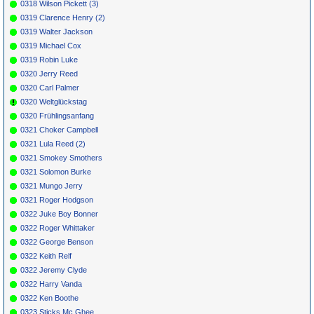
0318 Wilson Pickett (3)
0319 Clarence Henry (2)
0319 Walter Jackson
0319 Michael Cox
0319 Robin Luke
0320 Jerry Reed
0320 Carl Palmer
0320 Weltglückstag
0320 Frühlingsanfang
0321 Choker Campbell
0321 Lula Reed (2)
0321 Smokey Smothers
0321 Solomon Burke
0321 Mungo Jerry
0321 Roger Hodgson
0322 Juke Boy Bonner
0322 Roger Whittaker
0322 George Benson
0322 Keith Relf
0322 Jeremy Clyde
0322 Harry Vanda
0322 Ken Boothe
0323 Sticks Mc Ghee