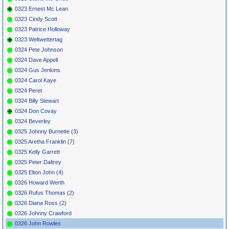
0323 Ernest Mc Lean
0323 Cindy Scott
0323 Patrice Holloway
0323 Weltwettertag
0324 Pete Johnson
0324 Dave Appell
0324 Gus Jenkins
0324 Carol Kaye
0324 Peret
0324 Billy Stewart
0324 Don Covay
0324 Beverley
0325 Johnny Burnette (3)
0325 Aretha Franklin (7)
0325 Kelly Garrett
0325 Peter Daltrey
0325 Elton John (4)
0326 Howard Werth
0326 Rufus Thomas (2)
0326 Diana Ross (2)
0326 Johnny Crawford
0326 John Rowles