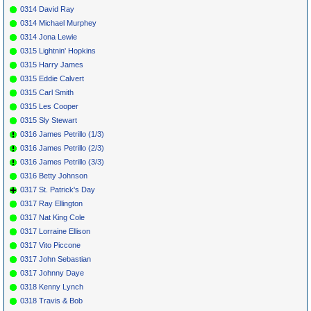
0314 David Ray
0314 Michael Murphey
0314 Jona Lewie
0315 Lightnin' Hopkins
0315 Harry James
0315 Eddie Calvert
0315 Carl Smith
0315 Les Cooper
0315 Sly Stewart
0316 James Petrillo (1/3)
0316 James Petrillo (2/3)
0316 James Petrillo (3/3)
0316 Betty Johnson
0317 St. Patrick's Day
0317 Ray Ellington
0317 Nat King Cole
0317 Lorraine Ellison
0317 Vito Piccone
0317 John Sebastian
0317 Johnny Daye
0318 Kenny Lynch
0318 Travis & Bob