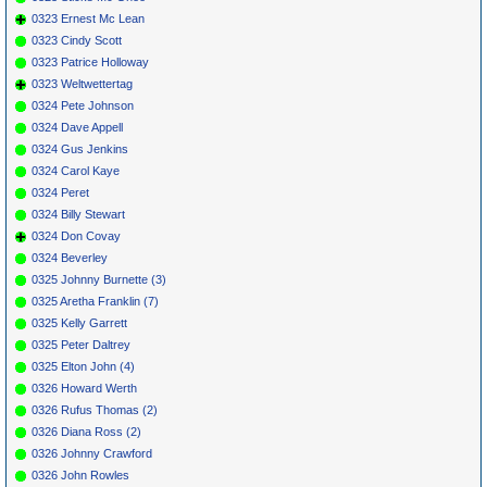
0323 Ernest Mc Lean
0323 Cindy Scott
0323 Patrice Holloway
0323 Weltwettertag
0324 Pete Johnson
0324 Dave Appell
0324 Gus Jenkins
0324 Carol Kaye
0324 Peret
0324 Billy Stewart
0324 Don Covay
0324 Beverley
0325 Johnny Burnette (3)
0325 Aretha Franklin (7)
0325 Kelly Garrett
0325 Peter Daltrey
0325 Elton John (4)
0326 Howard Werth
0326 Rufus Thomas (2)
0326 Diana Ross (2)
0326 Johnny Crawford
0326 John Rowles