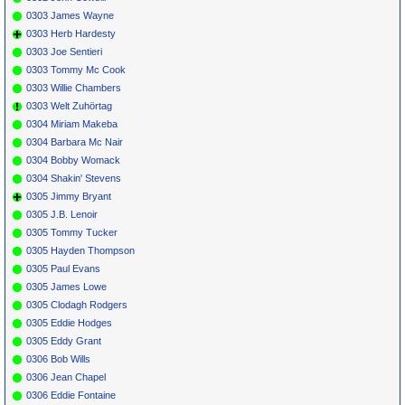
0303 James Wayne
0303 Herb Hardesty
0303 Joe Sentieri
0303 Tommy Mc Cook
0303 Willie Chambers
0303 Welt Zuhörtag
0304 Miriam Makeba
0304 Barbara Mc Nair
0304 Bobby Womack
0304 Shakin' Stevens
0305 Jimmy Bryant
0305 J.B. Lenoir
0305 Tommy Tucker
0305 Hayden Thompson
0305 Paul Evans
0305 James Lowe
0305 Clodagh Rodgers
0305 Eddie Hodges
0305 Eddy Grant
0306 Bob Wills
0306 Jean Chapel
0306 Eddie Fontaine