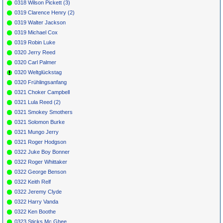
0318 Wilson Pickett (3)
0319 Clarence Henry (2)
0319 Walter Jackson
0319 Michael Cox
0319 Robin Luke
0320 Jerry Reed
0320 Carl Palmer
0320 Weltglückstag
0320 Frühlingsanfang
0321 Choker Campbell
0321 Lula Reed (2)
0321 Smokey Smothers
0321 Solomon Burke
0321 Mungo Jerry
0321 Roger Hodgson
0322 Juke Boy Bonner
0322 Roger Whittaker
0322 George Benson
0322 Keith Relf
0322 Jeremy Clyde
0322 Harry Vanda
0322 Ken Boothe
0323 Sticks Mc Ghee