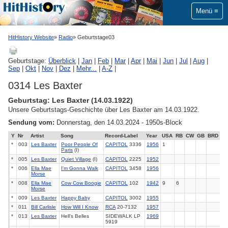
Menü
HitHistory Website
Radio
Geburtstage03
Geburtstage:
Überblick
|
Jan
|
Feb
|
Mar
|
Apr
|
Mai
|
Jun
|
Jul
|
Aug
|
Sep
|
Okt
|
Nov
|
Dez
|
Mehr...
|
A-Z
|
0314 Les Baxter
Geburtstag: Les Baxter (14.03.1922)
Unsere Geburtstags-Geschichte über Les Baxter am 14.03.1922.
Sendung vom:
Donnerstag, den 14.03.2024 - 1950s-Block
Y
Nr
Artist
Song
Record-Label
Year
USA
RB
CW
GB
BRD
*
003
Les Baxter
Poor People Of
CAPITOL
3336
1956
1
Paris
(I)
*
005
Les Baxter
Quiet Village
(I)
CAPITOL
2225
1952
*
006
Ella Mae
I'm Gonna Walk
CAPITOL
3458
1956
Morse
*
008
Ella Mae
Cow Cow Boogie
CAPITOL
102
1942
9
6
Morse
*
009
Les Baxter
Happy Baby
CAPITOL
3002
1955
*
011
Bill Carlisle
How Will I Know
RCA
20-7132
1957
*
013
Les Baxter
Hell's Belles
SIDEWALK LP
1969
5919