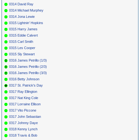
0314 David Ray
0314 Michael Murphey
0314 Jona Lewie
0315 Lightnin' Hopkins
0315 Harry James
0315 Eddie Calvert
0315 Carl Smith
0315 Les Cooper
0315 Sly Stewart
0316 James Petrillo (1/3)
0316 James Petrillo (2/3)
0316 James Petrillo (3/3)
0316 Betty Johnson
0317 St. Patrick's Day
0317 Ray Ellington
0317 Nat King Cole
0317 Lorraine Ellison
0317 Vito Piccone
0317 John Sebastian
0317 Johnny Daye
0318 Kenny Lynch
0318 Travis & Bob