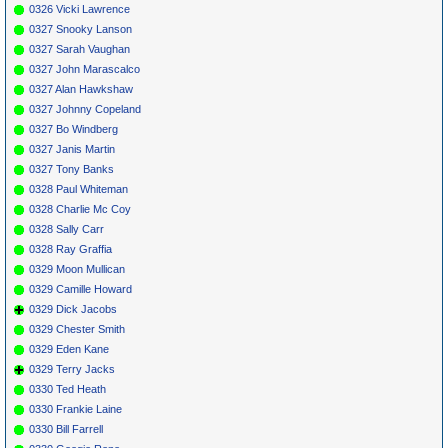
0326 Vicki Lawrence
0327 Snooky Lanson
0327 Sarah Vaughan
0327 John Marascalco
0327 Alan Hawkshaw
0327 Johnny Copeland
0327 Bo Windberg
0327 Janis Martin
0327 Tony Banks
0328 Paul Whiteman
0328 Charlie Mc Coy
0328 Sally Carr
0328 Ray Graffia
0329 Moon Mullican
0329 Camille Howard
0329 Dick Jacobs
0329 Chester Smith
0329 Eden Kane
0329 Terry Jacks
0330 Ted Heath
0330 Frankie Laine
0330 Bill Farrell