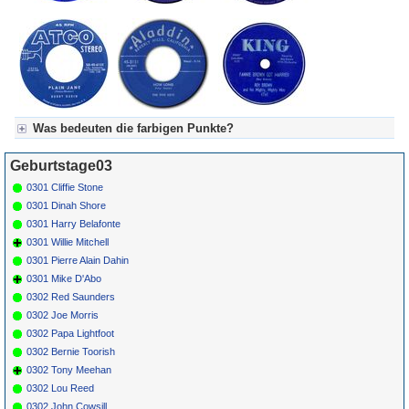
Was bedeuten die farbigen Punkte?
Für Axel's Tageskalender:
Geburtstage03
Grün = Kurzgeschichte
Grün! = fachlich bestimmt spannend, nicht verpassen!
0301 Cliffie Stone
Grün+ = Stundenbeitrag
0301 Dinah Shore
Gelb = Kurzgeschichten oder Stundensendungen in Arbeit
0301 Harry Belafonte
Blau = Beschreibungstext (beschreibender Text)
0301 Willie Mitchell
0301 Pierre Alain Dahin
0301 Mike D'Abo
0302 Red Saunders
0302 Joe Morris
0302 Papa Lightfoot
0302 Bernie Toorish
0302 Tony Meehan
0302 Lou Reed
0302 John Cowsill