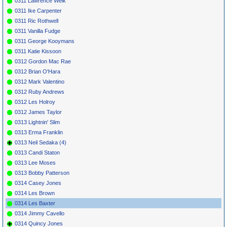
0311 Lawrence Welk
0311 Ike Carpenter
0311 Ric Rothwell
0311 Vanilla Fudge
0311 George Kooymans
0311 Katie Kissoon
0312 Gordon Mac Rae
0312 Brian O'Hara
0312 Mark Valentino
0312 Ruby Andrews
0312 Les Holroy
0312 James Taylor
0313 Lightnin' Slim
0313 Erma Franklin
0313 Neil Sedaka (4)
0313 Candi Staton
0313 Lee Moses
0313 Bobby Patterson
0314 Casey Jones
0314 Les Brown
0314 Les Baxter
0314 Jimmy Cavello
0314 Quincy Jones