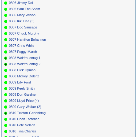
0306 Jimmy Dell
0306 Sam The Sham
0306 Mary Wilson
0306 Kiki Dee (3)
0307 Doc Sausage
0307 Chuck Murphy
0307 Hamilton Bohannon
0307 Chris White
0307 Peggy March
0308 Weltfrauentag 1
0308 Weltfrauentag 2
0308 Dick Hyman
0308 Mickey Dolenz
0309 Billy Ford
0309 Keely Smith
0309 Don Gardner
0309 Lloyd Price (4)
0309 Gary Walker (2)
0310 Telefon-Gedenktag
0310 Dean Torrence
0310 Pete Nelson
0310 Tina Charles