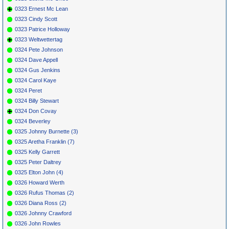
0323 Ernest Mc Lean
0323 Cindy Scott
0323 Patrice Holloway
0323 Weltwettertag
0324 Pete Johnson
0324 Dave Appell
0324 Gus Jenkins
0324 Carol Kaye
0324 Peret
0324 Billy Stewart
0324 Don Covay
0324 Beverley
0325 Johnny Burnette (3)
0325 Aretha Franklin (7)
0325 Kelly Garrett
0325 Peter Daltrey
0325 Elton John (4)
0326 Howard Werth
0326 Rufus Thomas (2)
0326 Diana Ross (2)
0326 Johnny Crawford
0326 John Rowles