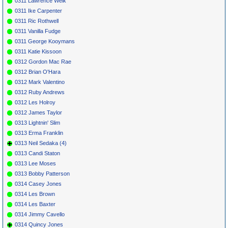
0311 Lawrence Welk
0311 Ike Carpenter
0311 Ric Rothwell
0311 Vanilla Fudge
0311 George Kooymans
0311 Katie Kissoon
0312 Gordon Mac Rae
0312 Brian O'Hara
0312 Mark Valentino
0312 Ruby Andrews
0312 Les Holroy
0312 James Taylor
0313 Lightnin' Slim
0313 Erma Franklin
0313 Neil Sedaka (4)
0313 Candi Staton
0313 Lee Moses
0313 Bobby Patterson
0314 Casey Jones
0314 Les Brown
0314 Les Baxter
0314 Jimmy Cavello
0314 Quincy Jones