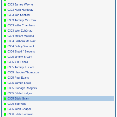
0303 James Wayne
0303 Herb Hardesty
0303 Joe Sentieri
0303 Tommy Mc Cook
0303 Willie Chambers
0303 Welt Zuhörtag
0304 Miriam Makeba
0304 Barbara Mc Nair
0304 Bobby Womack
0304 Shakin' Stevens
0305 Jimmy Bryant
0305 J.B. Lenoir
0305 Tommy Tucker
0305 Hayden Thompson
0305 Paul Evans
0305 James Lowe
0305 Clodagh Rodgers
0305 Eddie Hodges
0305 Eddy Grant
0306 Bob Wills
0306 Jean Chapel
0306 Eddie Fontaine