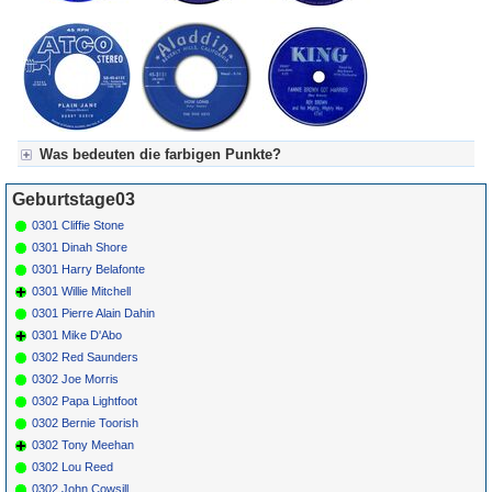
Was bedeuten die farbigen Punkte?
Für Axel's Tageskalender:
Geburtstage03
Grün = Kurzgeschichte
Grün! = fachlich bestimmt spannend, nicht verpassen!
0301 Cliffie Stone
Grün+ = Stundenbeitrag
0301 Dinah Shore
Gelb = Kurzgeschichten oder Stundensendungen in Arbeit
0301 Harry Belafonte
Blau = Beschreibungstext (beschreibender Text)
0301 Willie Mitchell
0301 Pierre Alain Dahin
0301 Mike D'Abo
0302 Red Saunders
0302 Joe Morris
0302 Papa Lightfoot
0302 Bernie Toorish
0302 Tony Meehan
0302 Lou Reed
0302 John Cowsill