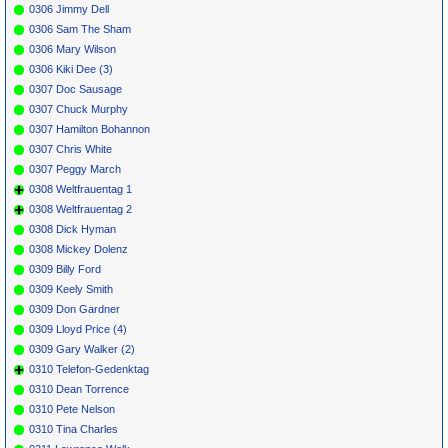
0306 Jimmy Dell
0306 Sam The Sham
0306 Mary Wilson
0306 Kiki Dee (3)
0307 Doc Sausage
0307 Chuck Murphy
0307 Hamilton Bohannon
0307 Chris White
0307 Peggy March
0308 Weltfrauentag 1
0308 Weltfrauentag 2
0308 Dick Hyman
0308 Mickey Dolenz
0309 Billy Ford
0309 Keely Smith
0309 Don Gardner
0309 Lloyd Price (4)
0309 Gary Walker (2)
0310 Telefon-Gedenktag
0310 Dean Torrence
0310 Pete Nelson
0310 Tina Charles