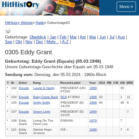
Menü
HitHistory Website
Radio
Geburtstage03
Geburtstage:
Überblick
|
Jan
|
Feb
|
Mar
|
Apr
|
Mai
|
Jun
|
Jul
|
Aug
|
Sep
|
Okt
|
Nov
|
Dez
|
Mehr...
|
A-Z
|
0305 Eddy Grant
Geburtstag: Eddy Grant (Equals) (05.03.1948)
Unsere Geburtstags-Geschichte über Equals am 05.03.1948.
Sendung vom:
Dienstag, den 05.03.2024 - 1960s-Block
Y
Nr
Artist
Song
Record-Label
Year
USA
RB
CW
GB
BRD
*
102
Equals
Laurel & Hardy
PRESIDENT (UK)
1968
35
PT200
*
104
Equals
Baby Come Back
RCA
47-9583
1968
32
1
11
*
105
Equals
Softly Softly
PRESIDENT (D)
1968
94
48
6
14159
*
107
Equals
Green Light
PRESIDENT (D)
1969
7
10125
*
108
Eddy
Living On The
ENSIGN -
1979
7
Grant
Front Line
*
110
Eddy
Gimme Hope
ICE -
1988
7
4
Grant
Jo'anna