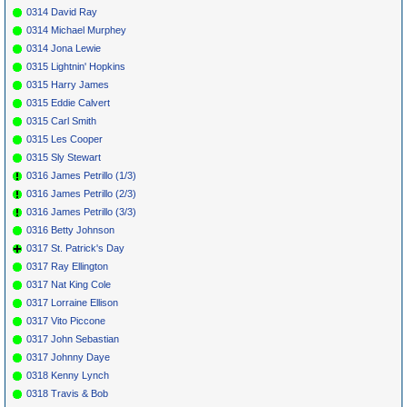
0314 David Ray
0314 Michael Murphey
0314 Jona Lewie
0315 Lightnin' Hopkins
0315 Harry James
0315 Eddie Calvert
0315 Carl Smith
0315 Les Cooper
0315 Sly Stewart
0316 James Petrillo (1/3)
0316 James Petrillo (2/3)
0316 James Petrillo (3/3)
0316 Betty Johnson
0317 St. Patrick's Day
0317 Ray Ellington
0317 Nat King Cole
0317 Lorraine Ellison
0317 Vito Piccone
0317 John Sebastian
0317 Johnny Daye
0318 Kenny Lynch
0318 Travis & Bob