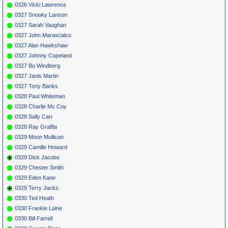
0326 Vicki Lawrence
0327 Snooky Lanson
0327 Sarah Vaughan
0327 John Marascalco
0327 Alan Hawkshaw
0327 Johnny Copeland
0327 Bo Windberg
0327 Janis Martin
0327 Tony Banks
0328 Paul Whiteman
0328 Charlie Mc Coy
0328 Sally Carr
0328 Ray Graffia
0329 Moon Mullican
0329 Camille Howard
0329 Dick Jacobs
0329 Chester Smith
0329 Eden Kane
0329 Terry Jacks
0330 Ted Heath
0330 Frankie Laine
0330 Bill Farrell