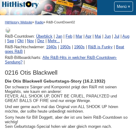
Menü
HitHistory Website
Radio
R&B-CountDown02
R&B-Countdown:
Überblick
|
Jan
|
Feb
|
Mar
|
Apr
|
Mai
|
Jun
|
Jul
|
Aug
|
Sep
|
Okt
|
Nov
|
Dez
|
Mehr...
|
R&B-Nachtschwärmer:
1940s
|
1950s
|
1960s
|
R&B is Funky
|
Beat
goes R&B
|
R&B-Billboardcharts:
Alle R&B-Hits in welcher R&B-Countdown-
Sendung?
|
0216 Otis Blackwell
Die Otis Blackwell Geburtstags-Story (16.2.1932)
Der schwarze Sänger und Komponist prägt den R&R mit seinen
Megahits, wie kaum ein anderer:
FEVER, ALL SHOOK UP, DON'T BE CRUEL, PARALYZED und
GREAT BALLS OF FIRE sind nur einige Wenige.
Und wer gerne auch mal das Original von ALL SHOOK UP hören
möchte, der sollte heute unbedingt reinhören.
Sorry heute für Bill Doggett, aber der ist uns beim R&B-Countdown so
wichtig!
Sein Geburtstags-Special holen wir aber gleich morgen nach.