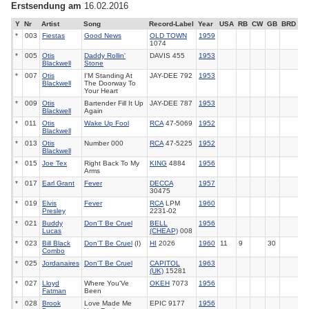
Erstsendung am
16.02.2016
Y
Nr
Artist
Song
Record-Label
Year
USA
RB
CW
GB
BRD
*
003
Fiestas
Good News
OLD TOWN
1959
1074
*
005
Otis
Daddy Rollin'
DAVIS 455
1953
Blackwell
Stone
*
007
Otis
I'M Standing At
JAY-DEE 792
1953
Blackwell
The Doorway To
Your Heart
*
009
Otis
Bartender Fill It Up
JAY-DEE 787
1953
Blackwell
Again
*
011
Otis
Wake Up Fool
RCA
47-5069
1952
Blackwell
*
013
Otis
Number 000
RCA
47-5225
1952
Blackwell
*
015
Joe Tex
Right Back To My
KING
4884
1956
Arms
*
017
Earl Grant
Fever
DECCA
1957
30475
*
019
Elvis
Fever
RCA
LPM
1960
Presley
2231-02
*
021
Buddy
Don'T Be Cruel
BELL
1956
Lucas
(CHEAP)
008
*
023
Bill Black
Don'T Be Cruel
(I)
HI
2026
1960
11
9
30
Combo
*
025
Jordanaires
Don'T Be Cruel
CAPITOL
1963
(UK)
15281
*
027
Lloyd
Where You'Ve
OKEH
7073
1956
Fatman
Been
*
028
Brook
Love Made Me
EPIC 9177
1956