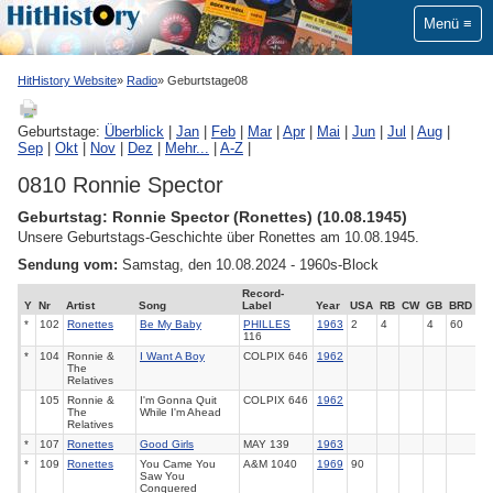
Menü
HitHistory Website
Radio
Geburtstage08
Geburtstage:
Überblick
|
Jan
|
Feb
|
Mar
|
Apr
|
Mai
|
Jun
|
Jul
|
Aug
|
Sep
|
Okt
|
Nov
|
Dez
|
Mehr...
|
A-Z
|
0810 Ronnie Spector
Geburtstag: Ronnie Spector (Ronettes) (10.08.1945)
Unsere Geburtstags-Geschichte über Ronettes am 10.08.1945.
Sendung vom:
Samstag, den 10.08.2024 - 1960s-Block
Record-
Y
Nr
Artist
Song
Label
Year
USA
RB
CW
GB
BRD
*
102
Ronettes
Be My Baby
PHILLES
1963
2
4
4
60
116
*
104
Ronnie &
I Want A Boy
COLPIX 646
1962
The
Relatives
105
Ronnie &
I'm Gonna Quit
COLPIX 646
1962
The
While I'm Ahead
Relatives
*
107
Ronettes
Good Girls
MAY 139
1963
*
109
Ronettes
You Came You
A&M 1040
1969
90
Saw You
Conquered