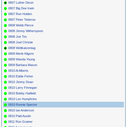
0807 Luther Dixon
0807 Big Dee Irwin
0807 Ron Holden
0807 Peter Tetteroo
0808 Webb Pierce
0808 Jimmy Witherspoon
0808 Joe Tex
0808 Joel Christie
0808 Weltkatzentag
0809 Merle Kilgore
0809 Wanda Young
0809 Barbara Mason
0810 Al Alberts
0810 Eddie Fisher
0810 Jimmy Dean
0810 Larry Finnegan
0810 Bobby Hatfield
0810 Les Humphries
0810 Ronnie Spector
0810 Ian Anderson
0810 Patti Austin
0811 Ron Grainer