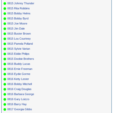
0815 Johnny Thunder
0815 Rita Robbins
0815 Bobby Helms
0815 Bobby Byrd
0815 Joe Moore
0815 Jim Dale
0815 Buster Brown
0815 Lou Courtney
0815 Pamela Polland
0815 Sylvie Vartan
0815 Eddie Philips
0815 Doobie Brothers
0816 Buddy Lucas
0816 Ernie Freeman
0816 Eydie Gorme
0816 Ketty Lester
0816 Bobby Mitchell
0816 Craig Douglas
0816 Barbara George
0816 Gary Loizzo
0816 Barry Hay
0817 Georgia Gibbs