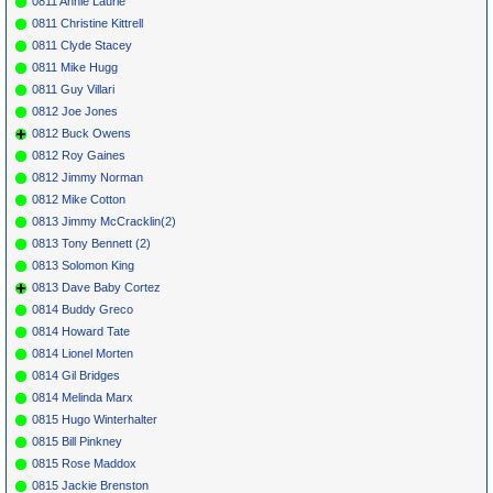
0811 Annie Laurie
0811 Christine Kittrell
0811 Clyde Stacey
0811 Mike Hugg
0811 Guy Villari
0812 Joe Jones
0812 Buck Owens
0812 Roy Gaines
0812 Jimmy Norman
0812 Mike Cotton
0813 Jimmy McCracklin(2)
0813 Tony Bennett (2)
0813 Solomon King
0813 Dave Baby Cortez
0814 Buddy Greco
0814 Howard Tate
0814 Lionel Morten
0814 Gil Bridges
0814 Melinda Marx
0815 Hugo Winterhalter
0815 Bill Pinkney
0815 Rose Maddox
0815 Jackie Brenston