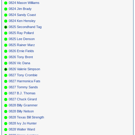
0824 Mason Williams
0824 Jim Brady
0824 Sandy Coast
0824 Ken Hensley
0825 Secondhand Tag
0825 Ray Pollard
0825 Lee Denson
0825 Rainer Marz
0826 Ernie Fields
0826 Tony Brent
0826 Vic Dana
0826 Valerie Simpson
0827 Tony Crombie
0827 Harmonica Fats
0827 Tommy Sands
0827 B.J. Thomas
0827 Chuck Girard
0828 Billy Grammer
0828 Billy Nelson
0828 Texas Bill Strength
0828 Ivy Jo Hunter
0828 Walter Ward