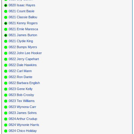
0820 Isaac Hayes
0821 Count Basie
0821 Classie Ballou
0821 Kenny Rogers
0821 Ernie Maresca
0821 James Burton
0821 Clydie King
0822 Bumps Myers
0822 John Lee Hooker
0822 Jerry Capehart
0822 Dale Hawkins
0822 Carl Mann
0822 Ron Dante
0822 Barbara English
0823 Gene Kelly
0823 Bob Crosby
0823 Tex Williams
0823 Wynona Carr
0823 James Sohns
0824 Arthur Crudup
0824 Wynonie Harris
0824 Chico Holiday