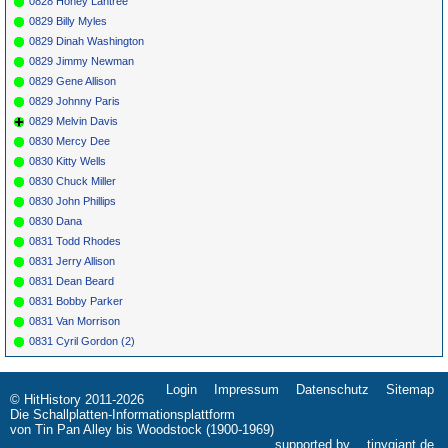
0828 Honey Lantree
0829 Billy Myles
0829 Dinah Washington
0829 Jimmy Newman
0829 Gene Allison
0829 Johnny Paris
0829 Melvin Davis
0830 Mercy Dee
0830 Kitty Wells
0830 Chuck Miller
0830 John Phillips
0830 Dana
0831 Todd Rhodes
0831 Jerry Allison
0831 Dean Beard
0831 Bobby Parker
0831 Van Morrison
0831 Cyril Gordon (2)
Login
Impressum
Datenschutz
Sitemap
Navigation
© HitHistory 2011-2026
überspringen
Die Schallplatten-Informationsplattform
von Tin Pan Alley bis Woodstock (1900-1969)
supported by
tinygiant.de