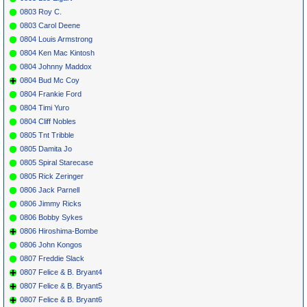
0803 Roy C.
0803 Carol Deene
0804 Louis Armstrong
0804 Ken Mac Kintosh
0804 Johnny Maddox
0804 Bud Mc Coy
0804 Frankie Ford
0804 Timi Yuro
0804 Cliff Nobles
0805 Tnt Tribble
0805 Damita Jo
0805 Spiral Starecase
0805 Rick Zeringer
0806 Jack Parnell
0806 Jimmy Ricks
0806 Bobby Sykes
0806 Hiroshima-Bombe
0806 John Kongos
0807 Freddie Slack
0807 Felice & B. Bryant4
0807 Felice & B. Bryant5
0807 Felice & B. Bryant6