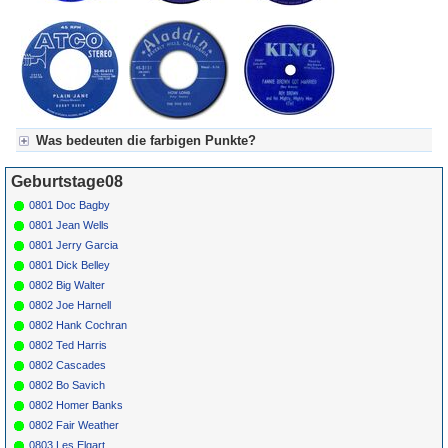
Was bedeuten die farbigen Punkte?
Für Axel's Tageskalender:
Geburtstage08
Grün = Kurzgeschichte
Grün! = fachlich bestimmt spannend, nicht verpassen!
0801 Doc Bagby
Grün+ = Stundenbeitrag
0801 Jean Wells
Gelb = Kurzgeschichten oder Stundensendungen in Arbeit
0801 Jerry Garcia
Blau = Beschreibungstext (beschreibender Text)
0801 Dick Belley
0802 Big Walter
0802 Joe Harnell
0802 Hank Cochran
0802 Ted Harris
0802 Cascades
0802 Bo Savich
0802 Homer Banks
0802 Fair Weather
0803 Les Elgart