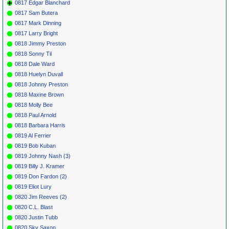
0817 Edgar Blanchard
0817 Sam Butera
0817 Mark Dinning
0817 Larry Bright
0818 Jimmy Preston
0818 Sonny Til
0818 Dale Ward
0818 Huelyn Duvall
0818 Johnny Preston
0818 Maxine Brown
0818 Molly Bee
0818 Paul Arnold
0818 Barbara Harris
0819 Al Ferrier
0819 Bob Kuban
0819 Johnny Nash (3)
0819 Billy J. Kramer
0819 Don Fardon (2)
0819 Eliot Lury
0820 Jim Reeves (2)
0820 C.L. Blast
0820 Justin Tubb
0820 Sky Saxon