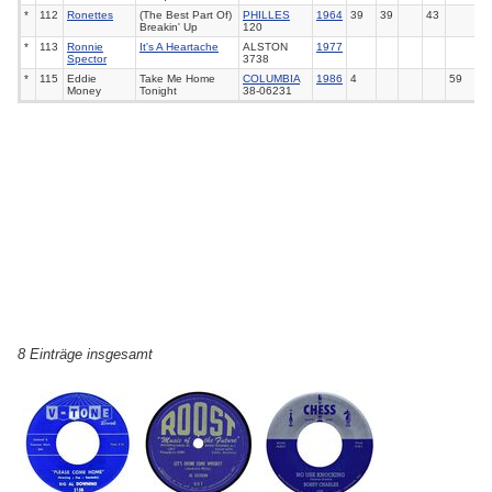
*
112
Ronettes
(The Best Part Of)
PHILLES
1964
39
39
43
Breakin' Up
120
*
113
Ronnie
It's A Heartache
ALSTON
1977
Spector
3738
*
115
Eddie
Take Me Home
COLUMBIA
1986
4
59
Money
Tonight
38-06231
8 Einträge insgesamt