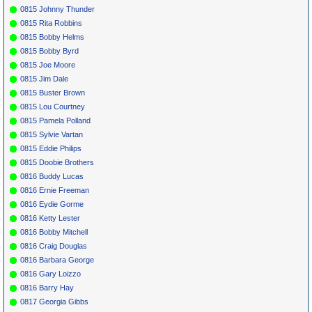
0815 Johnny Thunder
0815 Rita Robbins
0815 Bobby Helms
0815 Bobby Byrd
0815 Joe Moore
0815 Jim Dale
0815 Buster Brown
0815 Lou Courtney
0815 Pamela Polland
0815 Sylvie Vartan
0815 Eddie Philips
0815 Doobie Brothers
0816 Buddy Lucas
0816 Ernie Freeman
0816 Eydie Gorme
0816 Ketty Lester
0816 Bobby Mitchell
0816 Craig Douglas
0816 Barbara George
0816 Gary Loizzo
0816 Barry Hay
0817 Georgia Gibbs