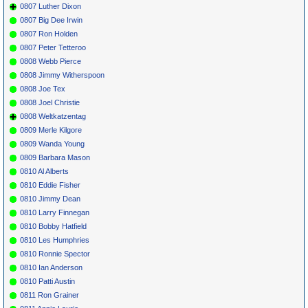
0807 Luther Dixon
0807 Big Dee Irwin
0807 Ron Holden
0807 Peter Tetteroo
0808 Webb Pierce
0808 Jimmy Witherspoon
0808 Joe Tex
0808 Joel Christie
0808 Weltkatzentag
0809 Merle Kilgore
0809 Wanda Young
0809 Barbara Mason
0810 Al Alberts
0810 Eddie Fisher
0810 Jimmy Dean
0810 Larry Finnegan
0810 Bobby Hatfield
0810 Les Humphries
0810 Ronnie Spector
0810 Ian Anderson
0810 Patti Austin
0811 Ron Grainer