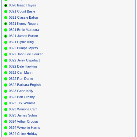
0820 Isaac Hayes
0821 Count Basie
0821 Classie Ballou
0821 Kenny Rogers
0821 Ernie Maresca
0821 James Burton
0821 Clydie King
0822 Bumps Myers
0822 John Lee Hooker
0822 Jerry Capehart
0822 Dale Hawkins
0822 Carl Mann
0822 Ron Dante
0822 Barbara English
0823 Gene Kelly
0823 Bob Crosby
0823 Tex Williams
0823 Wynona Carr
0823 James Sohns
0824 Arthur Crudup
0824 Wynonie Harris
0824 Chico Holiday