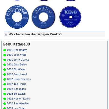
Was bedeuten die farbigen Punkte?
Für Axel's Tageskalender:
Geburtstage08
Grün = Kurzgeschichte
Grün! = fachlich bestimmt spannend, nicht verpassen!
0801 Doc Bagby
Grün+ = Stundenbeitrag
0801 Jean Wells
Gelb = Kurzgeschichten oder Stundensendungen in Arbeit
0801 Jerry Garcia
Blau = Beschreibungstext (beschreibender Text)
0801 Dick Belley
0802 Big Walter
0802 Joe Harnell
0802 Hank Cochran
0802 Ted Harris
0802 Cascades
0802 Bo Savich
0802 Homer Banks
0802 Fair Weather
0803 Les Elgart