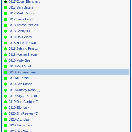
0817 Edgar Blanchard
0817 Sam Butera
0817 Mark Dinning
0817 Larry Bright
0818 Jimmy Preston
0818 Sonny Til
0818 Dale Ward
0818 Huelyn Duvall
0818 Johnny Preston
0818 Maxine Brown
0818 Molly Bee
0818 Paul Arnold
0818 Barbara Harris
0819 Al Ferrier
0819 Bob Kuban
0819 Johnny Nash (3)
0819 Billy J. Kramer
0819 Don Fardon (2)
0819 Eliot Lury
0820 Jim Reeves (2)
0820 C.L. Blast
0820 Justin Tubb
0820 Sky Saxon