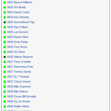
0824 Mason Williams
0824 Jim Brady
0824 Sandy Coast
0824 Ken Hensley
0825 Secondhand Tag
0825 Ray Pollard
0825 Lee Denson
0825 Rainer Marz
0826 Ernie Fields
0826 Tony Brent
0826 Vic Dana
0826 Valerie Simpson
0827 Tony Crombie
0827 Harmonica Fats
0827 Tommy Sands
0827 B.J. Thomas
0827 Chuck Girard
0828 Billy Grammer
0828 Billy Nelson
0828 Texas Bill Strength
0828 Ivy Jo Hunter
0828 Walter Ward