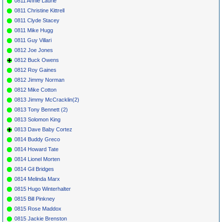
0811 Annie Laurie
0811 Christine Kittrell
0811 Clyde Stacey
0811 Mike Hugg
0811 Guy Villari
0812 Joe Jones
0812 Buck Owens
0812 Roy Gaines
0812 Jimmy Norman
0812 Mike Cotton
0813 Jimmy McCracklin(2)
0813 Tony Bennett (2)
0813 Solomon King
0813 Dave Baby Cortez
0814 Buddy Greco
0814 Howard Tate
0814 Lionel Morten
0814 Gil Bridges
0814 Melinda Marx
0815 Hugo Winterhalter
0815 Bill Pinkney
0815 Rose Maddox
0815 Jackie Brenston