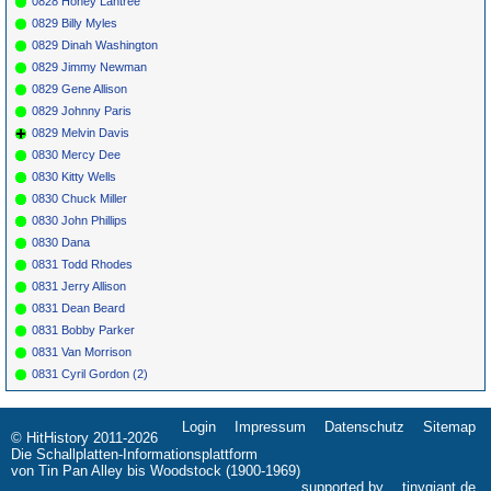
0828 Honey Lantree
0829 Billy Myles
0829 Dinah Washington
0829 Jimmy Newman
0829 Gene Allison
0829 Johnny Paris
0829 Melvin Davis
0830 Mercy Dee
0830 Kitty Wells
0830 Chuck Miller
0830 John Phillips
0830 Dana
0831 Todd Rhodes
0831 Jerry Allison
0831 Dean Beard
0831 Bobby Parker
0831 Van Morrison
0831 Cyril Gordon (2)
Login
Impressum
Datenschutz
Sitemap
Navigation
© HitHistory 2011-2026
überspringen
Die Schallplatten-Informationsplattform
von Tin Pan Alley bis Woodstock (1900-1969)
supported by
tinygiant.de