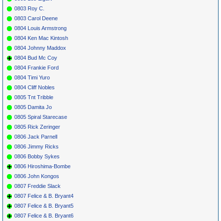
0803 Roy C.
0803 Carol Deene
0804 Louis Armstrong
0804 Ken Mac Kintosh
0804 Johnny Maddox
0804 Bud Mc Coy
0804 Frankie Ford
0804 Timi Yuro
0804 Cliff Nobles
0805 Tnt Tribble
0805 Damita Jo
0805 Spiral Starecase
0805 Rick Zeringer
0806 Jack Parnell
0806 Jimmy Ricks
0806 Bobby Sykes
0806 Hiroshima-Bombe
0806 John Kongos
0807 Freddie Slack
0807 Felice & B. Bryant4
0807 Felice & B. Bryant5
0807 Felice & B. Bryant6