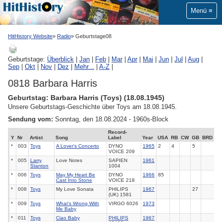
Menü
HitHistory Website
Radio
Geburtstage08
Geburtstage:
Überblick
|
Jan
|
Feb
|
Mar
|
Apr
|
Mai
|
Jun
|
Jul
|
Aug
|
Sep
|
Okt
|
Nov
|
Dez
|
Mehr...
|
A-Z
|
0818 Barbara Harris
Geburtstag: Barbara Harris (Toys) (18.08.1945)
Unsere Geburtstags-Geschichte über Toys am 18.08.1945.
Sendung vom:
Sonntag, den 18.08.2024 - 1960s-Block
Record-
Y
Nr
Artist
Song
Label
Year
USA
RB
CW
GB
BRD
*
003
Toys
A Lover's Concerto
DYNO
1965
2
4
5
VOICE 209
*
005
Larry
Love Notes
SAPIEN
1961
Stanton
1004
*
006
Toys
May My Heart Be
DYNO
1966
85
Cast Into Stone
VOICE 218
*
008
Toys
My Love Sonata
PHILIPS
1967
27
(UK) 1581
*
009
Toys
What's Wrong With
VIRGO 6026
1973
Me Baby
*
011
Toys
Ciao Baby
PHILIPS
1967