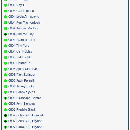
0803 Roy C.
0803 Carol Deene
0804 Louis Armstrong
0804 Ken Mac Kintosh
0804 Johnny Maddox
0804 Bud Mc Coy
0804 Frankie Ford
0804 Timi Yuro
0804 Cliff Nobles
0805 Tnt Tribble
0805 Damita Jo
0805 Spiral Starecase
0805 Rick Zeringer
0806 Jack Parnell
0806 Jimmy Ricks
0806 Bobby Sykes
0806 Hiroshima-Bombe
0806 John Kongos
0807 Freddie Slack
0807 Felice & B. Bryant4
0807 Felice & B. Bryant5
0807 Felice & B. Bryant6