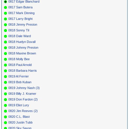
0817 Edgar Blanchard
0817 Sam Butera
0817 Mark Dinning
0817 Larry Bright
0818 Jimmy Preston
0818 Sonny Til
0818 Dale Ward
0818 Huelyn Duvall
0818 Johnny Preston
0818 Maxine Brown
0818 Molly Bee
0818 Paul Arnold
0818 Barbara Harris
0819 Al Ferrier
0819 Bob Kuban
0819 Johnny Nash (3)
0819 Billy J. Kramer
0819 Don Fardon (2)
0819 Eliot Lury
0820 Jim Reeves (2)
0820 C.L. Blast
0820 Justin Tubb
0820 Sky Saxon