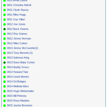
0811 Annie Laurie
0811 Christine Kittrell
0811 Clyde Stacey
0811 Mike Hugg
0811 Guy Villari
0812 Joe Jones
0812 Buck Owens
0812 Roy Gaines
0812 Jimmy Norman
0812 Mike Cotton
0813 Jimmy McCracklin(2)
0813 Tony Bennett (2)
0813 Solomon King
0813 Dave Baby Cortez
0814 Buddy Greco
0814 Howard Tate
0814 Lionel Morten
0814 Gil Bridges
0814 Melinda Marx
0815 Hugo Winterhalter
0815 Bill Pinkney
0815 Rose Maddox
0815 Jackie Brenston