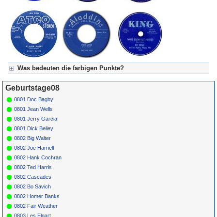
Was bedeuten die farbigen Punkte?
Für Axel's Tageskalender:
Geburtstage08
Grün = Kurzgeschichte
Grün! = fachlich bestimmt spannend, nicht verpassen!
0801 Doc Bagby
Grün+ = Stundenbeitrag
0801 Jean Wells
Gelb = Kurzgeschichten oder Stundensendungen in Arbeit
0801 Jerry Garcia
Blau = Beschreibungstext (beschreibender Text)
0801 Dick Belley
0802 Big Walter
0802 Joe Harnell
0802 Hank Cochran
0802 Ted Harris
0802 Cascades
0802 Bo Savich
0802 Homer Banks
0802 Fair Weather
0803 Les Elgart