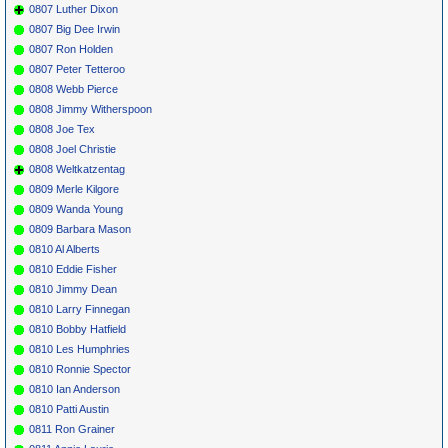
0807 Luther Dixon
0807 Big Dee Irwin
0807 Ron Holden
0807 Peter Tetteroo
0808 Webb Pierce
0808 Jimmy Witherspoon
0808 Joe Tex
0808 Joel Christie
0808 Weltkatzentag
0809 Merle Kilgore
0809 Wanda Young
0809 Barbara Mason
0810 Al Alberts
0810 Eddie Fisher
0810 Jimmy Dean
0810 Larry Finnegan
0810 Bobby Hatfield
0810 Les Humphries
0810 Ronnie Spector
0810 Ian Anderson
0810 Patti Austin
0811 Ron Grainer