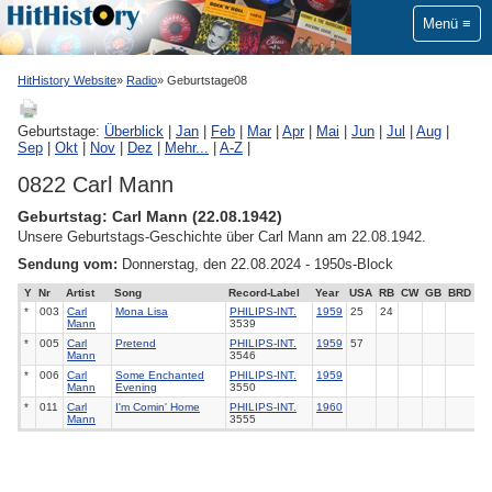
Menü
HitHistory Website
Radio
Geburtstage08
Geburtstage:
Überblick
|
Jan
|
Feb
|
Mar
|
Apr
|
Mai
|
Jun
|
Jul
|
Aug
|
Sep
|
Okt
|
Nov
|
Dez
|
Mehr...
|
A-Z
|
0822 Carl Mann
Geburtstag: Carl Mann (22.08.1942)
Unsere Geburtstags-Geschichte über Carl Mann am 22.08.1942.
Sendung vom:
Donnerstag, den 22.08.2024 - 1950s-Block
Y
Nr
Artist
Song
Record-Label
Year
USA
RB
CW
GB
BRD
*
003
Carl
Mona Lisa
PHILIPS-INT.
1959
25
24
Mann
3539
*
005
Carl
Pretend
PHILIPS-INT.
1959
57
Mann
3546
*
006
Carl
Some Enchanted
PHILIPS-INT.
1959
Mann
Evening
3550
*
011
Carl
I'm Comin' Home
PHILIPS-INT.
1960
Mann
3555