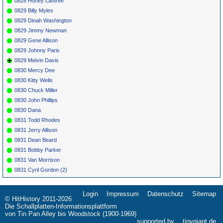
0828 Honey Lantree
0829 Billy Myles
0829 Dinah Washington
0829 Jimmy Newman
0829 Gene Allison
0829 Johnny Paris
0829 Melvin Davis
0830 Mercy Dee
0830 Kitty Wells
0830 Chuck Miller
0830 John Phillips
0830 Dana
0831 Todd Rhodes
0831 Jerry Allison
0831 Dean Beard
0831 Bobby Parker
0831 Van Morrison
0831 Cyril Gordon (2)
Login
Impressum
Datenschutz
Sitemap
Navigation
© HitHistory 2011-2026
überspringen
Die Schallplatten-Informationsplattform
von Tin Pan Alley bis Woodstock (1900-1969)
supported by
tinygiant.de