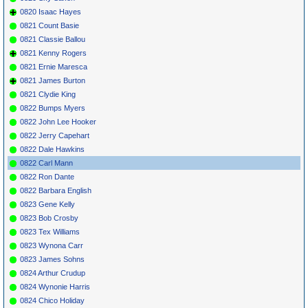
0820 Isaac Hayes
0821 Count Basie
0821 Classie Ballou
0821 Kenny Rogers
0821 Ernie Maresca
0821 James Burton
0821 Clydie King
0822 Bumps Myers
0822 John Lee Hooker
0822 Jerry Capehart
0822 Dale Hawkins
0822 Carl Mann
0822 Ron Dante
0822 Barbara English
0823 Gene Kelly
0823 Bob Crosby
0823 Tex Williams
0823 Wynona Carr
0823 James Sohns
0824 Arthur Crudup
0824 Wynonie Harris
0824 Chico Holiday