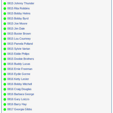
0815 Johnny Thunder
0815 Rita Robbins
0815 Bobby Helms
0815 Bobby Byrd
0815 Joe Moore
0815 Jim Dale
0815 Buster Brown
0815 Lou Courtney
0815 Pamela Polland
0815 Sylvie Vartan
0815 Eddie Philips
0815 Doobie Brothers
0816 Buddy Lucas
0816 Ernie Freeman
0816 Eydie Gorme
0816 Ketty Lester
0816 Bobby Mitchell
0816 Craig Douglas
0816 Barbara George
0816 Gary Loizzo
0816 Barry Hay
0817 Georgia Gibbs