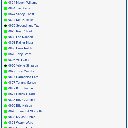
0824 Mason Williams
0824 Jim Brady
0824 Sandy Coast
0824 Ken Hensley
0825 Secondhand Tag
0825 Ray Pollard
0825 Lee Denson
0825 Rainer Marz
0826 Ernie Fields
0826 Tony Brent
0826 Vic Dana
0826 Valerie Simpson
0827 Tony Crombie
0827 Harmonica Fats
0827 Tommy Sands
0827 B.J. Thomas
0827 Chuck Girard
0828 Billy Grammer
0828 Billy Nelson
0828 Texas Bill Strength
0828 Ivy Jo Hunter
0828 Walter Ward