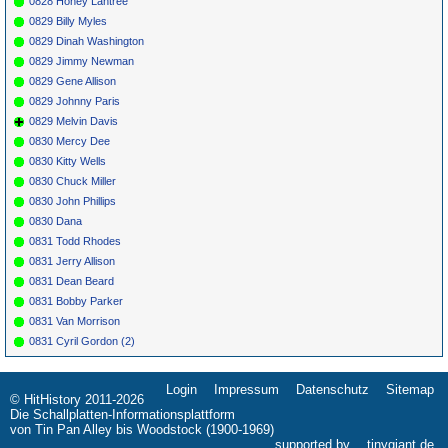
0828 Honey Lantree
0829 Billy Myles
0829 Dinah Washington
0829 Jimmy Newman
0829 Gene Allison
0829 Johnny Paris
0829 Melvin Davis
0830 Mercy Dee
0830 Kitty Wells
0830 Chuck Miller
0830 John Phillips
0830 Dana
0831 Todd Rhodes
0831 Jerry Allison
0831 Dean Beard
0831 Bobby Parker
0831 Van Morrison
0831 Cyril Gordon (2)
Login
Impressum
Datenschutz
Sitemap
Navigation
© HitHistory 2011-2026
überspringen
Die Schallplatten-Informationsplattform
von Tin Pan Alley bis Woodstock (1900-1969)
supported by
tinygiant.de