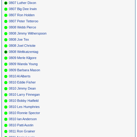
0807 Luther Dixon
0807 Big Dee Irwin
0807 Ron Holden
0807 Peter Tetteroo
0808 Webb Pierce
0808 Jimmy Witherspoon
0808 Joe Tex
0808 Joel Christie
0808 Weltkatzentag
0809 Merle Kilgore
0809 Wanda Young
0809 Barbara Mason
0810 Al Alberts
0810 Eddie Fisher
0810 Jimmy Dean
0810 Larry Finnegan
0810 Bobby Hatfield
0810 Les Humphries
0810 Ronnie Spector
0810 Ian Anderson
0810 Patti Austin
0811 Ron Grainer