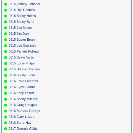
0815 Johnny Thunder
0815 Rita Robbins
0815 Bobby Helms
0815 Bobby Byrd
0815 Joe Moore
0815 Jim Dale
0815 Buster Brown
0815 Lou Courtney
0815 Pamela Polland
0815 Sylvie Vartan
0815 Eddie Philips
0815 Doobie Brothers
0816 Buddy Lucas
0816 Ernie Freeman
0816 Eydie Gorme
0816 Ketty Lester
0816 Bobby Mitchell
0816 Craig Douglas
0816 Barbara George
0816 Gary Loizzo
0816 Barry Hay
0817 Georgia Gibbs