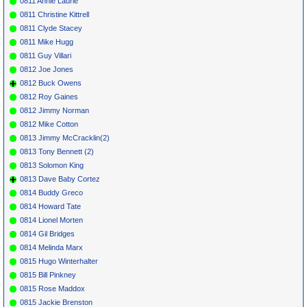
0811 Annie Laurie
0811 Christine Kittrell
0811 Clyde Stacey
0811 Mike Hugg
0811 Guy Villari
0812 Joe Jones
0812 Buck Owens
0812 Roy Gaines
0812 Jimmy Norman
0812 Mike Cotton
0813 Jimmy McCracklin(2)
0813 Tony Bennett (2)
0813 Solomon King
0813 Dave Baby Cortez
0814 Buddy Greco
0814 Howard Tate
0814 Lionel Morten
0814 Gil Bridges
0814 Melinda Marx
0815 Hugo Winterhalter
0815 Bill Pinkney
0815 Rose Maddox
0815 Jackie Brenston