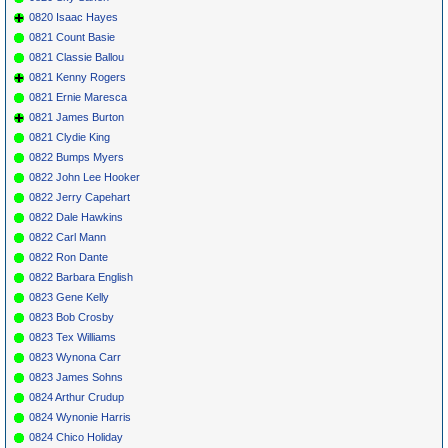
0820 Isaac Hayes
0821 Count Basie
0821 Classie Ballou
0821 Kenny Rogers
0821 Ernie Maresca
0821 James Burton
0821 Clydie King
0822 Bumps Myers
0822 John Lee Hooker
0822 Jerry Capehart
0822 Dale Hawkins
0822 Carl Mann
0822 Ron Dante
0822 Barbara English
0823 Gene Kelly
0823 Bob Crosby
0823 Tex Williams
0823 Wynona Carr
0823 James Sohns
0824 Arthur Crudup
0824 Wynonie Harris
0824 Chico Holiday