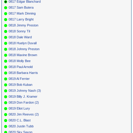
0817 Edgar Blanchard
0817 Sam Butera
0817 Mark Dinning
0817 Larry Bright
0818 Jimmy Preston
0818 Sonny Til
0818 Dale Ward
0818 Huelyn Duvall
0818 Johnny Preston
0818 Maxine Brown
0818 Molly Bee
0818 Paul Arnold
0818 Barbara Harris
0819 Al Ferrier
0819 Bob Kuban
0819 Johnny Nash (3)
0819 Billy J. Kramer
0819 Don Fardon (2)
0819 Eliot Lury
0820 Jim Reeves (2)
0820 C.L. Blast
0820 Justin Tubb
0820 Sky Saxon