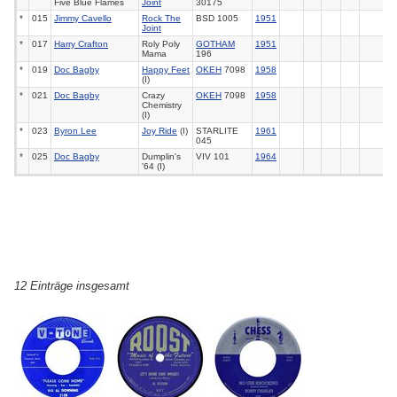
Five Blue Flames
Joint
30175
*
015
Jimmy Cavello
Rock The
BSD 1005
1951
Joint
*
017
Harry Crafton
Roly Poly
GOTHAM
1951
Mama
196
*
019
Doc Bagby
Happy Feet
OKEH
7098
1958
(I)
*
021
Doc Bagby
Crazy
OKEH
7098
1958
Chemistry
(I)
*
023
Byron Lee
Joy Ride
(I)
STARLITE
1961
045
*
025
Doc Bagby
Dumplin's
VIV 101
1964
'64 (I)
12 Einträge insgesamt