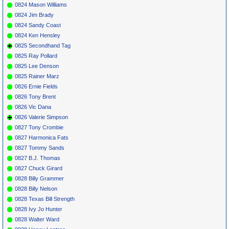
0824 Mason Williams
0824 Jim Brady
0824 Sandy Coast
0824 Ken Hensley
0825 Secondhand Tag
0825 Ray Pollard
0825 Lee Denson
0825 Rainer Marz
0826 Ernie Fields
0826 Tony Brent
0826 Vic Dana
0826 Valerie Simpson
0827 Tony Crombie
0827 Harmonica Fats
0827 Tommy Sands
0827 B.J. Thomas
0827 Chuck Girard
0828 Billy Grammer
0828 Billy Nelson
0828 Texas Bill Strength
0828 Ivy Jo Hunter
0828 Walter Ward