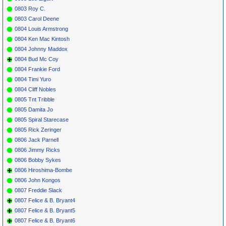
0803 Roy C.
0803 Carol Deene
0804 Louis Armstrong
0804 Ken Mac Kintosh
0804 Johnny Maddox
0804 Bud Mc Coy
0804 Frankie Ford
0804 Timi Yuro
0804 Cliff Nobles
0805 Tnt Tribble
0805 Damita Jo
0805 Spiral Starecase
0805 Rick Zeringer
0806 Jack Parnell
0806 Jimmy Ricks
0806 Bobby Sykes
0806 Hiroshima-Bombe
0806 John Kongos
0807 Freddie Slack
0807 Felice & B. Bryant4
0807 Felice & B. Bryant5
0807 Felice & B. Bryant6