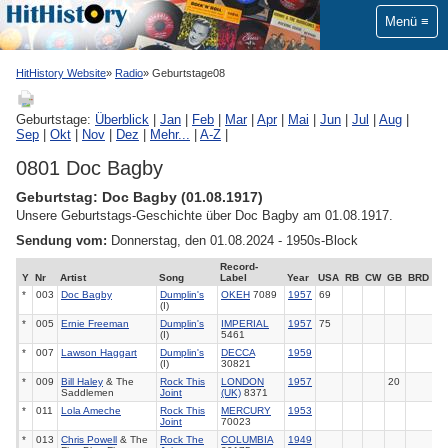
Menü
HitHistory Website
Radio
Geburtstage08
Geburtstage:
Überblick
|
Jan
|
Feb
|
Mar
|
Apr
|
Mai
|
Jun
|
Jul
|
Aug
|
Sep
|
Okt
|
Nov
|
Dez
|
Mehr...
|
A-Z
|
0801 Doc Bagby
Geburtstag: Doc Bagby (01.08.1917)
Unsere Geburtstags-Geschichte über Doc Bagby am 01.08.1917.
Sendung vom:
Donnerstag, den 01.08.2024 - 1950s-Block
Record-
Y
Nr
Artist
Song
Label
Year
USA
RB
CW
GB
BRD
*
003
Doc Bagby
Dumplin's
OKEH
7089
1957
69
(I)
*
005
Ernie Freeman
Dumplin's
IMPERIAL
1957
75
(I)
5461
*
007
Lawson Haggart
Dumplin's
DECCA
1959
(I)
30821
*
009
Bill Haley
& The
Rock This
LONDON
1957
20
Saddlemen
Joint
(UK)
8371
*
011
Lola Ameche
Rock This
MERCURY
1953
Joint
70023
*
013
Chris Powell
& The
Rock The
COLUMBIA
1949