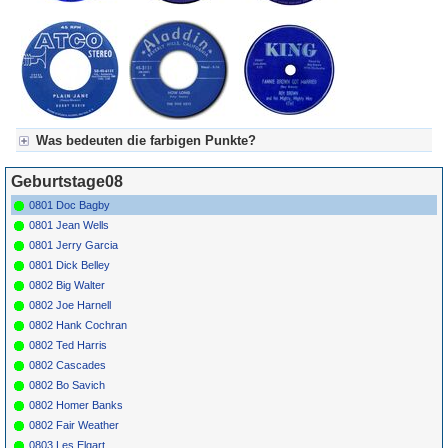
Was bedeuten die farbigen Punkte?
Für Axel's Tageskalender:
Geburtstage08
Grün = Kurzgeschichte
Grün! = fachlich bestimmt spannend, nicht verpassen!
0801 Doc Bagby
Grün+ = Stundenbeitrag
0801 Jean Wells
Gelb = Kurzgeschichten oder Stundensendungen in Arbeit
0801 Jerry Garcia
Blau = Beschreibungstext (beschreibender Text)
0801 Dick Belley
0802 Big Walter
0802 Joe Harnell
0802 Hank Cochran
0802 Ted Harris
0802 Cascades
0802 Bo Savich
0802 Homer Banks
0802 Fair Weather
0803 Les Elgart