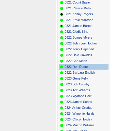
0821 Count Basie
0821 Classie Ballou
0821 Kenny Rogers
0821 Ernie Maresca
0821 James Burton
0821 Clydie King
0822 Bumps Myers
0822 John Lee Hooker
0822 Jerry Capehart
0822 Dale Hawkins
0822 Carl Mann
0822 Ron Dante
0822 Barbara English
0823 Gene Kelly
0823 Bob Crosby
0823 Tex Williams
0823 Wynona Carr
0823 James Sohns
0824 Arthur Crudup
0824 Wynonie Harris
0824 Chico Holiday
0824 Mason Williams
0824 Jim Brady