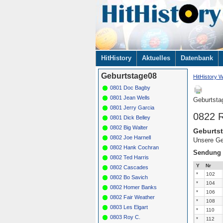
Navigation
HitHistory
Aktuelles
Datenbank
überspringen
Geburtstage08
HitHistory W
0801 Doc Bagby
0801 Jean Wells
Geburtsta
0801 Jerry Garcia
0822 
0801 Dick Belley
0802 Big Walter
Geburtst
0802 Joe Harnell
Unsere Ge
0802 Hank Cochran
Sendung
0802 Ted Harris
Y
Nr
0802 Cascades
*
102
0802 Bo Savich
*
104
0802 Homer Banks
*
106
0802 Fair Weather
*
108
0803 Les Elgart
*
110
0803 Roy C.
*
112