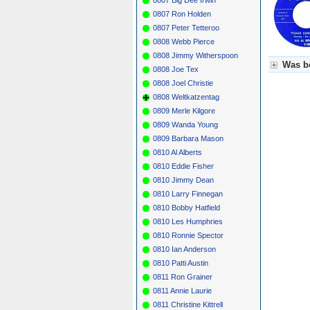
0807 Ron Holden
0807 Peter Tetteroo
0808 Webb Pierce
0808 Jimmy Witherspoon
Was be
0808 Joe Tex
0808 Joel Christie
Für Axel
0808 Weltkatzentag
Grün = K
Grün! = 
0809 Merle Kilgore
Grün+ = 
0809 Wanda Young
Gelb = K
0809 Barbara Mason
Blau = B
0810 Al Alberts
0810 Eddie Fisher
0810 Jimmy Dean
0810 Larry Finnegan
0810 Bobby Hatfield
0810 Les Humphries
0810 Ronnie Spector
0810 Ian Anderson
0810 Patti Austin
0811 Ron Grainer
0811 Annie Laurie
0811 Christine Kittrell