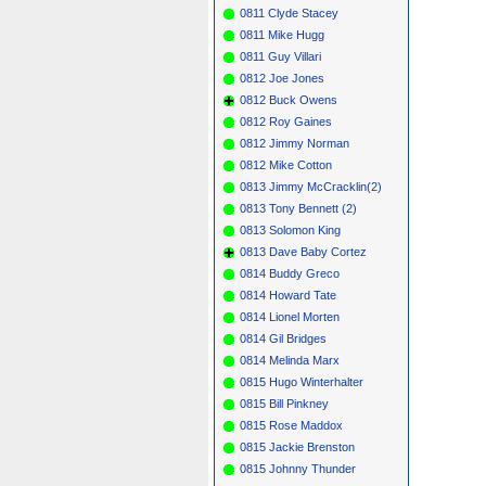
0811 Clyde Stacey
0811 Mike Hugg
0811 Guy Villari
0812 Joe Jones
0812 Buck Owens
0812 Roy Gaines
0812 Jimmy Norman
0812 Mike Cotton
0813 Jimmy McCracklin(2)
0813 Tony Bennett (2)
0813 Solomon King
0813 Dave Baby Cortez
0814 Buddy Greco
0814 Howard Tate
0814 Lionel Morten
0814 Gil Bridges
0814 Melinda Marx
0815 Hugo Winterhalter
0815 Bill Pinkney
0815 Rose Maddox
0815 Jackie Brenston
0815 Johnny Thunder