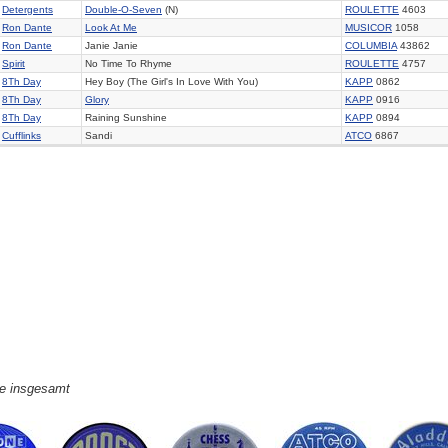
Detergents
Double-O-Seven
(N)
ROULETTE
4603
Ron Dante
Look At Me
MUSICOR
1058
Ron Dante
Janie Janie
COLUMBIA
43862
Spirit
No Time To Rhyme
ROULETTE
4757
8Th Day
Hey Boy (The Girl's In Love With You)
KAPP
0862
8Th Day
Glory
KAPP
0916
8Th Day
Raining Sunshine
KAPP
0894
Cufflinks
Sandi
ATCO
6867
ge insgesamt