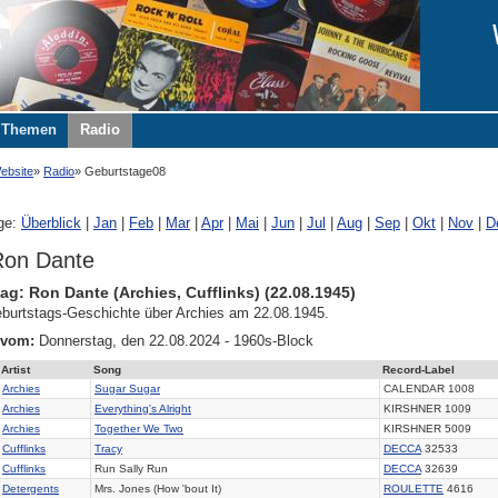
Themen
Radio
ebsite
Radio
Geburtstage08
ge:
Überblick
|
Jan
|
Feb
|
Mar
|
Apr
|
Mai
|
Jun
|
Jul
|
Aug
|
Sep
|
Okt
|
Nov
|
D
Ron Dante
ag: Ron Dante (Archies, Cufflinks) (22.08.1945)
burtstags-Geschichte über Archies am 22.08.1945.
 vom:
Donnerstag, den 22.08.2024 - 1960s-Block
Artist
Song
Record-Label
Archies
Sugar Sugar
CALENDAR 1008
Archies
Everything's Alright
KIRSHNER 1009
Archies
Together We Two
KIRSHNER 5009
Cufflinks
Tracy
DECCA
32533
Cufflinks
Run Sally Run
DECCA
32639
Detergents
Mrs. Jones (How 'bout It)
ROULETTE
4616