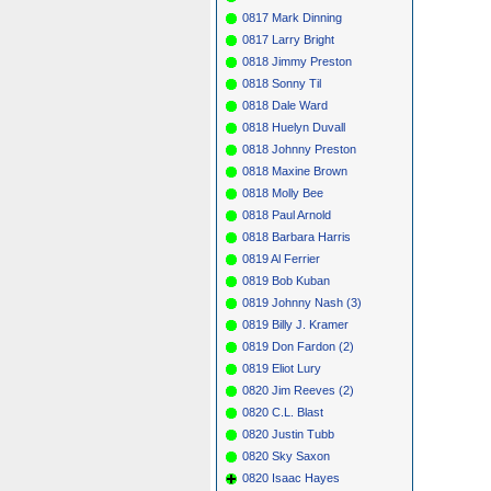
0817 Mark Dinning
0817 Larry Bright
0818 Jimmy Preston
0818 Sonny Til
0818 Dale Ward
0818 Huelyn Duvall
0818 Johnny Preston
0818 Maxine Brown
0818 Molly Bee
0818 Paul Arnold
0818 Barbara Harris
0819 Al Ferrier
0819 Bob Kuban
0819 Johnny Nash (3)
0819 Billy J. Kramer
0819 Don Fardon (2)
0819 Eliot Lury
0820 Jim Reeves (2)
0820 C.L. Blast
0820 Justin Tubb
0820 Sky Saxon
0820 Isaac Hayes