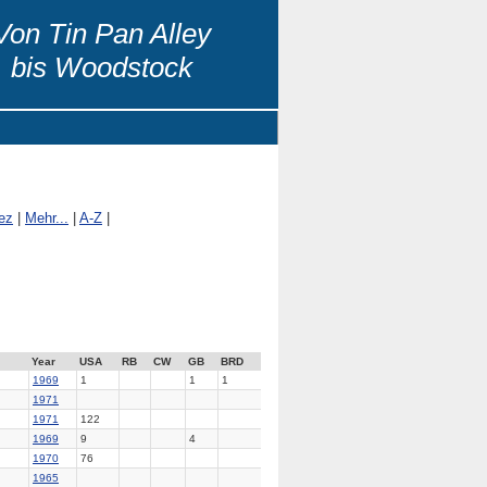
Von Tin Pan Alley
bis Woodstock
ez
|
Mehr...
|
A-Z
|
Year
USA
RB
CW
GB
BRD
1969
1
1
1
1971
1971
122
1969
9
4
1970
76
1965