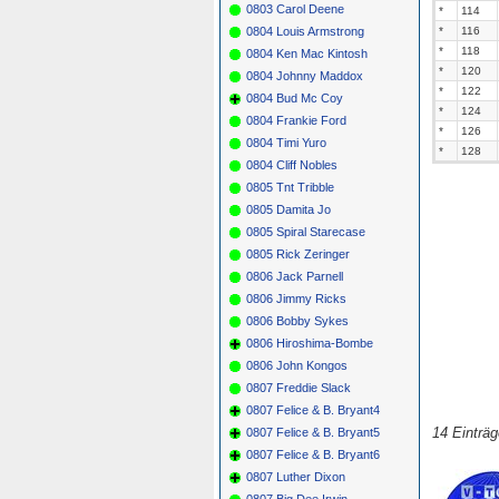
0803 Carol Deene
*
114
0804 Louis Armstrong
*
116
*
118
0804 Ken Mac Kintosh
*
120
0804 Johnny Maddox
*
122
0804 Bud Mc Coy
*
124
0804 Frankie Ford
*
126
0804 Timi Yuro
*
128
0804 Cliff Nobles
0805 Tnt Tribble
0805 Damita Jo
0805 Spiral Starecase
0805 Rick Zeringer
0806 Jack Parnell
0806 Jimmy Ricks
0806 Bobby Sykes
0806 Hiroshima-Bombe
0806 John Kongos
0807 Freddie Slack
0807 Felice & B. Bryant4
14 Einträ
0807 Felice & B. Bryant5
0807 Felice & B. Bryant6
0807 Luther Dixon
0807 Big Dee Irwin