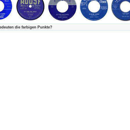
deuten die farbigen Punkte?
's Tageskalender:
urzgeschichte
fachlich bestimmt spannend, nicht verpassen!
Stundenbeitrag
urzgeschichten oder Stundensendungen in Arbeit
eschreibungstext (beschreibender Text)