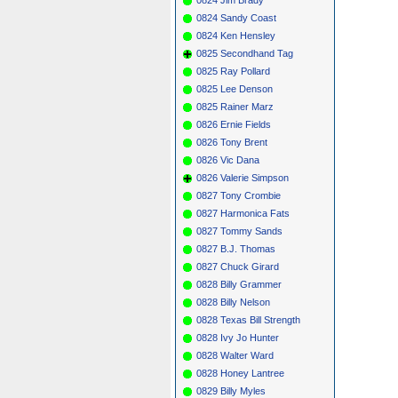
0824 Sandy Coast
0824 Ken Hensley
0825 Secondhand Tag
0825 Ray Pollard
0825 Lee Denson
0825 Rainer Marz
0826 Ernie Fields
0826 Tony Brent
0826 Vic Dana
0826 Valerie Simpson
0827 Tony Crombie
0827 Harmonica Fats
0827 Tommy Sands
0827 B.J. Thomas
0827 Chuck Girard
0828 Billy Grammer
0828 Billy Nelson
0828 Texas Bill Strength
0828 Ivy Jo Hunter
0828 Walter Ward
0828 Honey Lantree
0829 Billy Myles