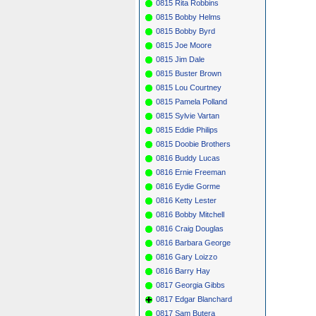
0815 Rita Robbins
0815 Bobby Helms
0815 Bobby Byrd
0815 Joe Moore
0815 Jim Dale
0815 Buster Brown
0815 Lou Courtney
0815 Pamela Polland
0815 Sylvie Vartan
0815 Eddie Philips
0815 Doobie Brothers
0816 Buddy Lucas
0816 Ernie Freeman
0816 Eydie Gorme
0816 Ketty Lester
0816 Bobby Mitchell
0816 Craig Douglas
0816 Barbara George
0816 Gary Loizzo
0816 Barry Hay
0817 Georgia Gibbs
0817 Edgar Blanchard
0817 Sam Butera