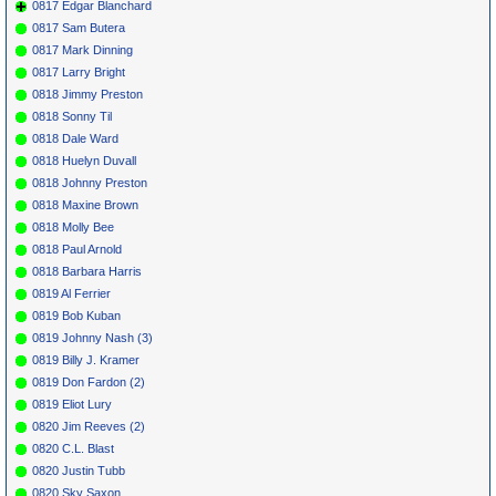
0817 Edgar Blanchard
0817 Sam Butera
0817 Mark Dinning
0817 Larry Bright
0818 Jimmy Preston
0818 Sonny Til
0818 Dale Ward
0818 Huelyn Duvall
0818 Johnny Preston
0818 Maxine Brown
0818 Molly Bee
0818 Paul Arnold
0818 Barbara Harris
0819 Al Ferrier
0819 Bob Kuban
0819 Johnny Nash (3)
0819 Billy J. Kramer
0819 Don Fardon (2)
0819 Eliot Lury
0820 Jim Reeves (2)
0820 C.L. Blast
0820 Justin Tubb
0820 Sky Saxon