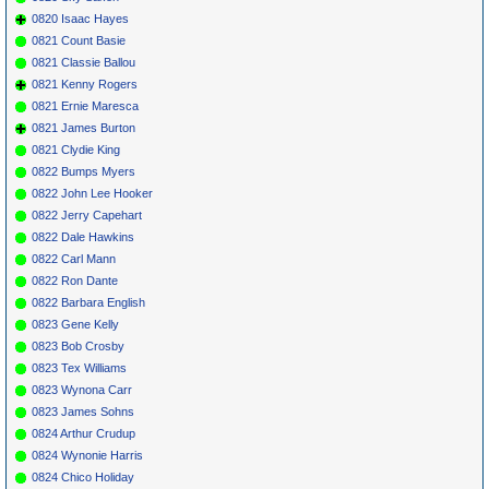
0820 Isaac Hayes
0821 Count Basie
0821 Classie Ballou
0821 Kenny Rogers
0821 Ernie Maresca
0821 James Burton
0821 Clydie King
0822 Bumps Myers
0822 John Lee Hooker
0822 Jerry Capehart
0822 Dale Hawkins
0822 Carl Mann
0822 Ron Dante
0822 Barbara English
0823 Gene Kelly
0823 Bob Crosby
0823 Tex Williams
0823 Wynona Carr
0823 James Sohns
0824 Arthur Crudup
0824 Wynonie Harris
0824 Chico Holiday