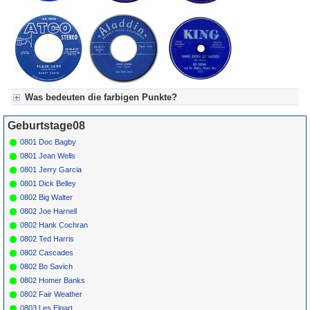
Was bedeuten die farbigen Punkte?
Für Axel's Tageskalender:
Geburtstage08
Grün = Kurzgeschichte
Grün! = fachlich bestimmt spannend, nicht verpassen!
0801 Doc Bagby
Grün+ = Stundenbeitrag
0801 Jean Wells
Gelb = Kurzgeschichten oder Stundensendungen in Arbeit
0801 Jerry Garcia
Blau = Beschreibungstext (beschreibender Text)
0801 Dick Belley
0802 Big Walter
0802 Joe Harnell
0802 Hank Cochran
0802 Ted Harris
0802 Cascades
0802 Bo Savich
0802 Homer Banks
0802 Fair Weather
0803 Les Elgart