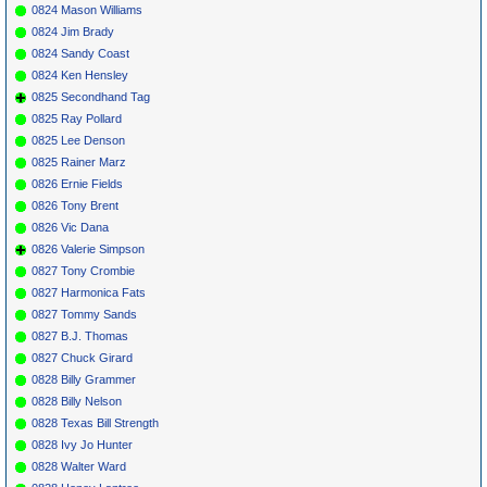
0824 Mason Williams
0824 Jim Brady
0824 Sandy Coast
0824 Ken Hensley
0825 Secondhand Tag
0825 Ray Pollard
0825 Lee Denson
0825 Rainer Marz
0826 Ernie Fields
0826 Tony Brent
0826 Vic Dana
0826 Valerie Simpson
0827 Tony Crombie
0827 Harmonica Fats
0827 Tommy Sands
0827 B.J. Thomas
0827 Chuck Girard
0828 Billy Grammer
0828 Billy Nelson
0828 Texas Bill Strength
0828 Ivy Jo Hunter
0828 Walter Ward