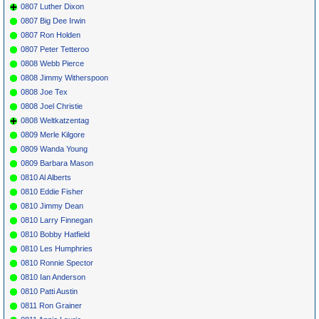
0807 Luther Dixon
0807 Big Dee Irwin
0807 Ron Holden
0807 Peter Tetteroo
0808 Webb Pierce
0808 Jimmy Witherspoon
0808 Joe Tex
0808 Joel Christie
0808 Weltkatzentag
0809 Merle Kilgore
0809 Wanda Young
0809 Barbara Mason
0810 Al Alberts
0810 Eddie Fisher
0810 Jimmy Dean
0810 Larry Finnegan
0810 Bobby Hatfield
0810 Les Humphries
0810 Ronnie Spector
0810 Ian Anderson
0810 Patti Austin
0811 Ron Grainer