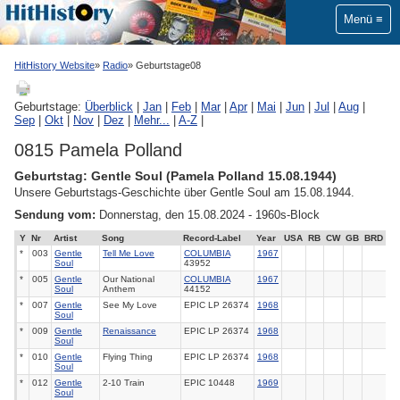
Menü
HitHistory Website
Radio
Geburtstage08
Geburtstage:
Überblick
|
Jan
|
Feb
|
Mar
|
Apr
|
Mai
|
Jun
|
Jul
|
Aug
|
Sep
|
Okt
|
Nov
|
Dez
|
Mehr...
|
A-Z
|
0815 Pamela Polland
Geburtstag: Gentle Soul (Pamela Polland 15.08.1944)
Unsere Geburtstags-Geschichte über Gentle Soul am 15.08.1944.
Sendung vom:
Donnerstag, den 15.08.2024 - 1960s-Block
Y
Nr
Artist
Song
Record-Label
Year
USA
RB
CW
GB
BRD
*
003
Gentle
Tell Me Love
COLUMBIA
1967
Soul
43952
*
005
Gentle
Our National
COLUMBIA
1967
Soul
Anthem
44152
*
007
Gentle
See My Love
EPIC LP 26374
1968
Soul
*
009
Gentle
Renaissance
EPIC LP 26374
1968
Soul
*
010
Gentle
Flying Thing
EPIC LP 26374
1968
Soul
*
012
Gentle
2-10 Train
EPIC 10448
1969
Soul