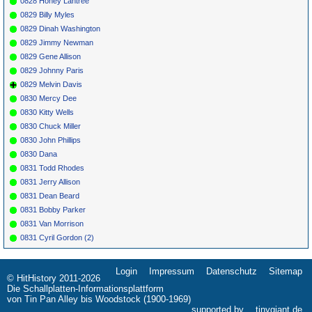
0828 Honey Lantree
0829 Billy Myles
0829 Dinah Washington
0829 Jimmy Newman
0829 Gene Allison
0829 Johnny Paris
0829 Melvin Davis
0830 Mercy Dee
0830 Kitty Wells
0830 Chuck Miller
0830 John Phillips
0830 Dana
0831 Todd Rhodes
0831 Jerry Allison
0831 Dean Beard
0831 Bobby Parker
0831 Van Morrison
0831 Cyril Gordon (2)
Login
Impressum
Datenschutz
Sitemap
Navigation
© HitHistory 2011-2026
überspringen
Die Schallplatten-Informationsplattform
von Tin Pan Alley bis Woodstock (1900-1969)
supported by
tinygiant.de