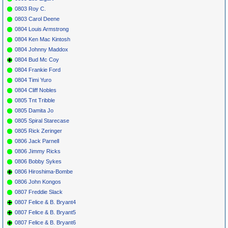
0803 Roy C.
0803 Carol Deene
0804 Louis Armstrong
0804 Ken Mac Kintosh
0804 Johnny Maddox
0804 Bud Mc Coy
0804 Frankie Ford
0804 Timi Yuro
0804 Cliff Nobles
0805 Tnt Tribble
0805 Damita Jo
0805 Spiral Starecase
0805 Rick Zeringer
0806 Jack Parnell
0806 Jimmy Ricks
0806 Bobby Sykes
0806 Hiroshima-Bombe
0806 John Kongos
0807 Freddie Slack
0807 Felice & B. Bryant4
0807 Felice & B. Bryant5
0807 Felice & B. Bryant6