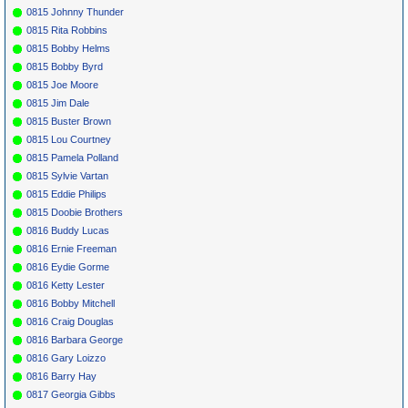
0815 Johnny Thunder
0815 Rita Robbins
0815 Bobby Helms
0815 Bobby Byrd
0815 Joe Moore
0815 Jim Dale
0815 Buster Brown
0815 Lou Courtney
0815 Pamela Polland
0815 Sylvie Vartan
0815 Eddie Philips
0815 Doobie Brothers
0816 Buddy Lucas
0816 Ernie Freeman
0816 Eydie Gorme
0816 Ketty Lester
0816 Bobby Mitchell
0816 Craig Douglas
0816 Barbara George
0816 Gary Loizzo
0816 Barry Hay
0817 Georgia Gibbs