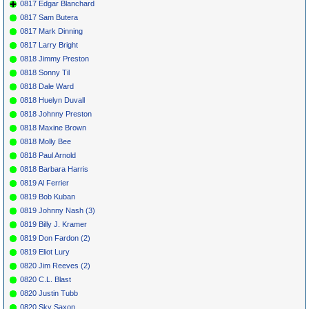
0817 Edgar Blanchard
0817 Sam Butera
0817 Mark Dinning
0817 Larry Bright
0818 Jimmy Preston
0818 Sonny Til
0818 Dale Ward
0818 Huelyn Duvall
0818 Johnny Preston
0818 Maxine Brown
0818 Molly Bee
0818 Paul Arnold
0818 Barbara Harris
0819 Al Ferrier
0819 Bob Kuban
0819 Johnny Nash (3)
0819 Billy J. Kramer
0819 Don Fardon (2)
0819 Eliot Lury
0820 Jim Reeves (2)
0820 C.L. Blast
0820 Justin Tubb
0820 Sky Saxon