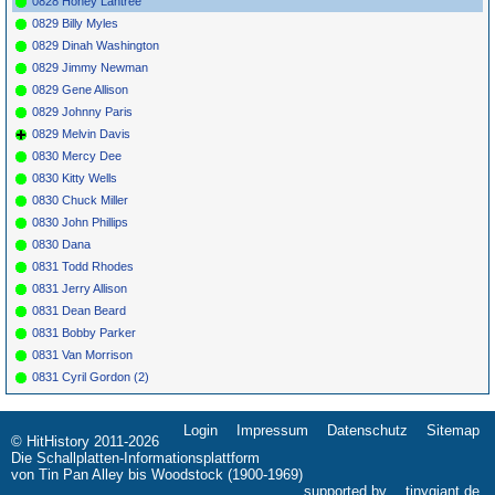
0828 Honey Lantree
0829 Billy Myles
0829 Dinah Washington
0829 Jimmy Newman
0829 Gene Allison
0829 Johnny Paris
0829 Melvin Davis
0830 Mercy Dee
0830 Kitty Wells
0830 Chuck Miller
0830 John Phillips
0830 Dana
0831 Todd Rhodes
0831 Jerry Allison
0831 Dean Beard
0831 Bobby Parker
0831 Van Morrison
0831 Cyril Gordon (2)
Login
Impressum
Datenschutz
Sitemap
Navigation
© HitHistory 2011-2026
überspringen
Die Schallplatten-Informationsplattform
von Tin Pan Alley bis Woodstock (1900-1969)
supported by
tinygiant.de