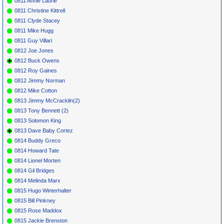
0811 Annie Laurie
0811 Christine Kittrell
0811 Clyde Stacey
0811 Mike Hugg
0811 Guy Villari
0812 Joe Jones
0812 Buck Owens
0812 Roy Gaines
0812 Jimmy Norman
0812 Mike Cotton
0813 Jimmy McCracklin(2)
0813 Tony Bennett (2)
0813 Solomon King
0813 Dave Baby Cortez
0814 Buddy Greco
0814 Howard Tate
0814 Lionel Morten
0814 Gil Bridges
0814 Melinda Marx
0815 Hugo Winterhalter
0815 Bill Pinkney
0815 Rose Maddox
0815 Jackie Brenston