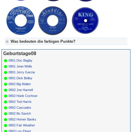
Was bedeuten die farbigen Punkte?
Für Axel's Tageskalender:
Geburtstage08
Grün = Kurzgeschichte
Grün! = fachlich bestimmt spannend, nicht verpassen!
0801 Doc Bagby
Grün+ = Stundenbeitrag
0801 Jean Wells
Gelb = Kurzgeschichten oder Stundensendungen in Arbeit
0801 Jerry Garcia
Blau = Beschreibungstext (beschreibender Text)
0801 Dick Belley
0802 Big Walter
0802 Joe Harnell
0802 Hank Cochran
0802 Ted Harris
0802 Cascades
0802 Bo Savich
0802 Homer Banks
0802 Fair Weather
0803 Les Elgart