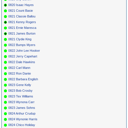
0820 Isaac Hayes
0821 Count Basie
0821 Classie Ballou
0821 Kenny Rogers
0821 Ernie Maresca
0821 James Burton
0821 Clydie King
0822 Bumps Myers
0822 John Lee Hooker
0822 Jerry Capehart
0822 Dale Hawkins
0822 Carl Mann
0822 Ron Dante
0822 Barbara English
0823 Gene Kelly
0823 Bob Crosby
0823 Tex Williams
0823 Wynona Carr
0823 James Sohns
0824 Arthur Crudup
0824 Wynonie Harris
0824 Chico Holiday