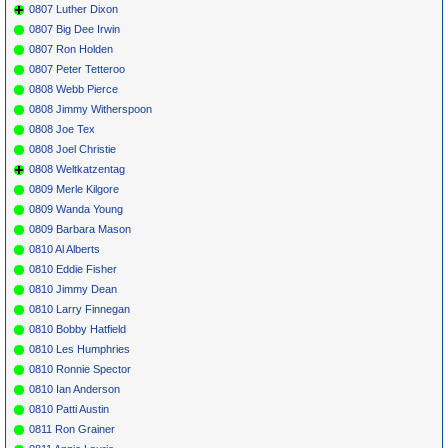
0807 Luther Dixon
0807 Big Dee Irwin
0807 Ron Holden
0807 Peter Tetteroo
0808 Webb Pierce
0808 Jimmy Witherspoon
0808 Joe Tex
0808 Joel Christie
0808 Weltkatzentag
0809 Merle Kilgore
0809 Wanda Young
0809 Barbara Mason
0810 Al Alberts
0810 Eddie Fisher
0810 Jimmy Dean
0810 Larry Finnegan
0810 Bobby Hatfield
0810 Les Humphries
0810 Ronnie Spector
0810 Ian Anderson
0810 Patti Austin
0811 Ron Grainer