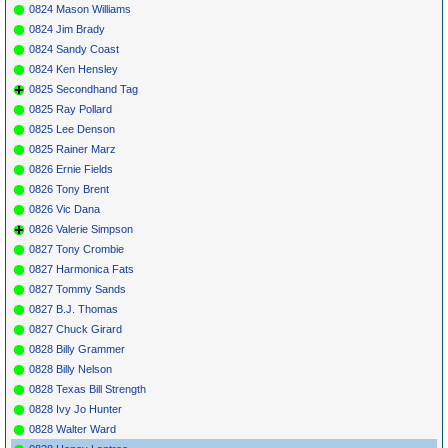
0824 Mason Williams
0824 Jim Brady
0824 Sandy Coast
0824 Ken Hensley
0825 Secondhand Tag
0825 Ray Pollard
0825 Lee Denson
0825 Rainer Marz
0826 Ernie Fields
0826 Tony Brent
0826 Vic Dana
0826 Valerie Simpson
0827 Tony Crombie
0827 Harmonica Fats
0827 Tommy Sands
0827 B.J. Thomas
0827 Chuck Girard
0828 Billy Grammer
0828 Billy Nelson
0828 Texas Bill Strength
0828 Ivy Jo Hunter
0828 Walter Ward