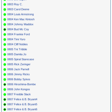
0803 Roy C.
0803 Carol Deene
0804 Louis Armstrong
0804 Ken Mac Kintosh
0804 Johnny Maddox
0804 Bud Mc Coy
0804 Frankie Ford
0804 Timi Yuro
0804 Cliff Nobles
0805 Tnt Tribble
0805 Damita Jo
0805 Spiral Starecase
0805 Rick Zeringer
0806 Jack Parnell
0806 Jimmy Ricks
0806 Bobby Sykes
0806 Hiroshima-Bombe
0806 John Kongos
0807 Freddie Slack
0807 Felice & B. Bryant4
0807 Felice & B. Bryant5
0807 Felice & B. Bryant6