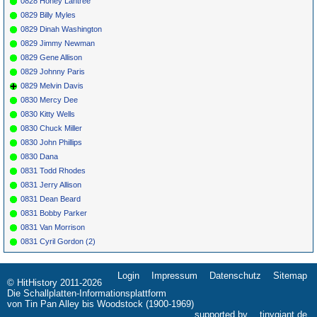
0828 Honey Lantree
0829 Billy Myles
0829 Dinah Washington
0829 Jimmy Newman
0829 Gene Allison
0829 Johnny Paris
0829 Melvin Davis
0830 Mercy Dee
0830 Kitty Wells
0830 Chuck Miller
0830 John Phillips
0830 Dana
0831 Todd Rhodes
0831 Jerry Allison
0831 Dean Beard
0831 Bobby Parker
0831 Van Morrison
0831 Cyril Gordon (2)
Login
Impressum
Datenschutz
Sitemap
Navigation
© HitHistory 2011-2026
überspringen
Die Schallplatten-Informationsplattform
von Tin Pan Alley bis Woodstock (1900-1969)
supported by
tinygiant.de