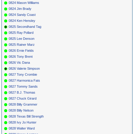
0824 Mason Williams
0824 Jim Brady
0824 Sandy Coast
0824 Ken Hensley
0825 Secondhand Tag
0825 Ray Pollard
0825 Lee Denson
0825 Rainer Marz
0826 Ernie Fields
0826 Tony Brent
0826 Vic Dana
0826 Valerie Simpson
0827 Tony Crombie
0827 Harmonica Fats
0827 Tommy Sands
0827 B.J. Thomas
0827 Chuck Girard
0828 Billy Grammer
0828 Billy Nelson
0828 Texas Bill Strength
0828 Ivy Jo Hunter
0828 Walter Ward