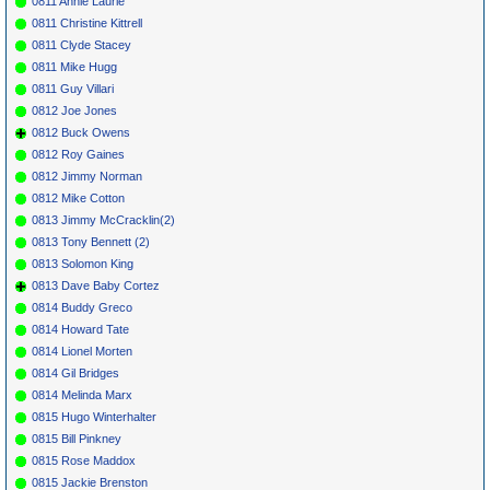
0811 Annie Laurie
0811 Christine Kittrell
0811 Clyde Stacey
0811 Mike Hugg
0811 Guy Villari
0812 Joe Jones
0812 Buck Owens
0812 Roy Gaines
0812 Jimmy Norman
0812 Mike Cotton
0813 Jimmy McCracklin(2)
0813 Tony Bennett (2)
0813 Solomon King
0813 Dave Baby Cortez
0814 Buddy Greco
0814 Howard Tate
0814 Lionel Morten
0814 Gil Bridges
0814 Melinda Marx
0815 Hugo Winterhalter
0815 Bill Pinkney
0815 Rose Maddox
0815 Jackie Brenston