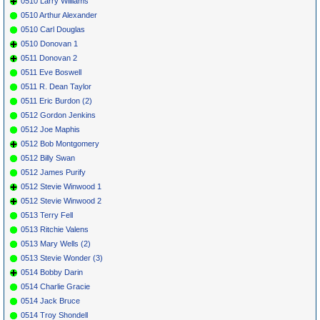
0510 Larry Williams
0510 Arthur Alexander
0510 Carl Douglas
0510 Donovan 1
0511 Donovan 2
0511 Eve Boswell
0511 R. Dean Taylor
0511 Eric Burdon (2)
0512 Gordon Jenkins
0512 Joe Maphis
0512 Bob Montgomery
0512 Billy Swan
0512 James Purify
0512 Stevie Winwood 1
0512 Stevie Winwood 2
0513 Terry Fell
0513 Ritchie Valens
0513 Mary Wells (2)
0513 Stevie Wonder (3)
0514 Bobby Darin
0514 Charlie Gracie
0514 Jack Bruce
0514 Troy Shondell