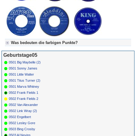
Was bedeuten die farbigen Punkte?
Für Axel's Tageskalender:
Geburtstage05
Grün = Kurzgeschichte
Grün! = fachlich bestimmt spannend, nicht verpassen!
0501 Big Maybelle (2)
Grün+ = Stundenbeitrag
0501 Sonny James
Gelb = Kurzgeschichten oder Stundensendungen in Arbeit
0501 Little Walter
Blau = Beschreibungstext (beschreibender Text)
0501 Titus Turner (2)
0501 Marva Whitney
0502 Frank Fields 1
0502 Frank Fields 2
0502 Van Alexander
0502 Link Wray (2)
0502 Engelbert
0502 Lesley Gore
0503 Bing Crosby
0503 Al Nevins