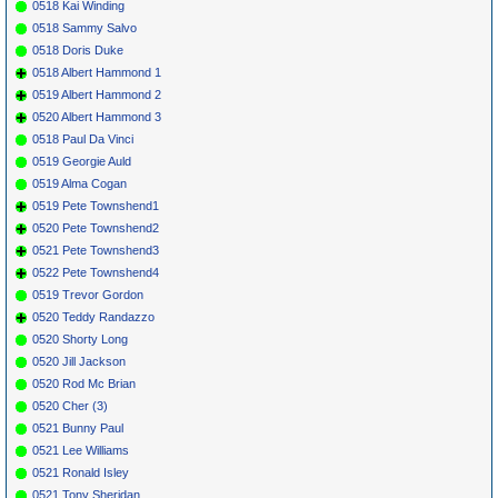
0518 Kai Winding
0518 Sammy Salvo
0518 Doris Duke
0518 Albert Hammond 1
0519 Albert Hammond 2
0520 Albert Hammond 3
0518 Paul Da Vinci
0519 Georgie Auld
0519 Alma Cogan
0519 Pete Townshend1
0520 Pete Townshend2
0521 Pete Townshend3
0522 Pete Townshend4
0519 Trevor Gordon
0520 Teddy Randazzo
0520 Shorty Long
0520 Jill Jackson
0520 Rod Mc Brian
0520 Cher (3)
0521 Bunny Paul
0521 Lee Williams
0521 Ronald Isley
0521 Tony Sheridan