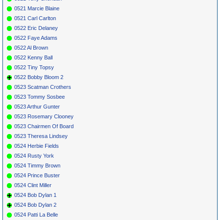
0521 Marcie Blaine
0521 Carl Carlton
0522 Eric Delaney
0522 Faye Adams
0522 Al Brown
0522 Kenny Ball
0522 Tiny Topsy
0522 Bobby Bloom 2
0523 Scatman Crothers
0523 Tommy Sosbee
0523 Arthur Gunter
0523 Rosemary Clooney
0523 Chairmen Of Board
0523 Theresa Lindsey
0524 Herbie Fields
0524 Rusty York
0524 Timmy Brown
0524 Prince Buster
0524 Clint Miller
0524 Bob Dylan 1
0524 Bob Dylan 2
0524 Patti La Belle