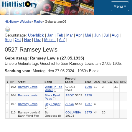
Menü
HitHistory Website
Radio
Geburtstage05
Geburtstage:
Überblick
|
Jan
|
Feb
|
Mar
|
Apr
|
Mai
|
Jun
|
Jul
|
Aug
|
Sep
|
Okt
|
Nov
|
Dez
|
Mehr...
|
A-Z
|
0527 Ramsey Lewis
Geburtstag: Ramsey Lewis (27.05.1935)
Unsere Geburtstags-Geschichte über Ramsey Lewis am 27.05.1935.
Sendung vom:
Montag, den 27.05.2024 - 1960s-Block
Record-
Y
Nr
Artist
Song
Label
Year
USA
RB
CW
GB
BRD
*
102
Ramsey Lewis
Wade In The
CADET
1966
19
3
31
Water
(I)
5541
*
104
Ramsey Lewis
Black Eyed
ARGO
5303
1958
Peas
(I)
*
107
Ramsey Lewis
Day Tripper
ARGO
5553
1967
4
(I)
*
110
Ramsey Lewis &
Sun
COLUMBIA
1975
44
20
Earth Wind Fire
Goddess (I)
10103