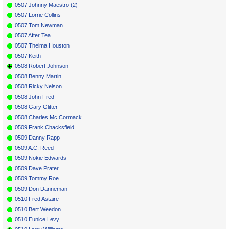
0507 Johnny Maestro (2)
0507 Lorrie Collins
0507 Tom Newman
0507 After Tea
0507 Thelma Houston
0507 Keith
0508 Robert Johnson
0508 Benny Martin
0508 Ricky Nelson
0508 John Fred
0508 Gary Glitter
0508 Charles Mc Cormack
0509 Frank Chacksfield
0509 Danny Rapp
0509 A.C. Reed
0509 Nokie Edwards
0509 Dave Prater
0509 Tommy Roe
0509 Don Danneman
0510 Fred Astaire
0510 Bert Weedon
0510 Eunice Levy