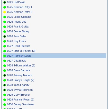
0525 Hal David
0525 Norman Petty 1
0525 Norman Petty 2
0525 Leslie Uggams
0526 Peggy Lee
0526 Frank Guida
0526 Oscar Toney
0526 Pete Dello
0526 Ray Ennis
0527 Redd Stewart
0527 Little Jr. Parker (3)
0527 Ramsey Lewis
0527 Cilla Black
0528 T-Bone Walker (2)
0528 Dave Barbour
0528 Johnny Madara
0528 Gladys Knight (2)
0528 John Fogerty
0529 Sylvia Robinson
0529 Gary Brooker
0529 Francis Rossi (2)
0530 Benny Goodman