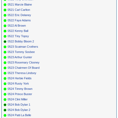
0521 Marcie Blaine
0521 Carl Carlton
0522 Eric Delaney
0522 Faye Adams
0522 Al Brown
0522 Kenny Ball
0522 Tiny Topsy
0522 Bobby Bloom 2
0523 Scatman Crothers
0523 Tommy Sosbee
0523 Arthur Gunter
0523 Rosemary Clooney
0523 Chairmen Of Board
0523 Theresa Lindsey
0524 Herbie Fields
0524 Rusty York
0524 Timmy Brown
0524 Prince Buster
0524 Clint Miller
0524 Bob Dylan 1
0524 Bob Dylan 2
0524 Patti La Belle