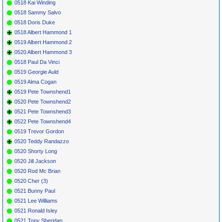
0518 Kai Winding
0518 Sammy Salvo
0518 Doris Duke
0518 Albert Hammond 1
0519 Albert Hammond 2
0520 Albert Hammond 3
0518 Paul Da Vinci
0519 Georgie Auld
0519 Alma Cogan
0519 Pete Townshend1
0520 Pete Townshend2
0521 Pete Townshend3
0522 Pete Townshend4
0519 Trevor Gordon
0520 Teddy Randazzo
0520 Shorty Long
0520 Jill Jackson
0520 Rod Mc Brian
0520 Cher (3)
0521 Bunny Paul
0521 Lee Williams
0521 Ronald Isley
0521 Tony Sheridan