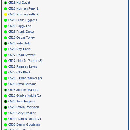
0525 Hal David
0525 Norman Petty 1
0525 Norman Petty 2
0525 Leslie Uggams
0526 Peggy Lee
0526 Frank Guida
0526 Oscar Toney
0526 Pete Dello
0526 Ray Ennis
0527 Redd Stewart
0527 Little Jr. Parker (3)
0527 Ramsey Lewis
0527 Cilla Black
0528 T-Bone Walker (2)
0528 Dave Barbour
0528 Johnny Madara
0528 Gladys Knight (2)
0528 John Fogerty
0529 Sylvia Robinson
0529 Gary Brooker
0529 Francis Rossi (2)
0530 Benny Goodman