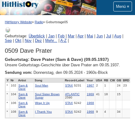
Menü
HitHistory Website
Radio
Geburtstage05
Geburtstage:
Überblick
|
Jan
|
Feb
|
Mar
|
Apr
|
Mai
|
Jun
|
Jul
|
Aug
|
Sep
|
Okt
|
Nov
|
Dez
|
Mehr...
|
A-Z
|
0509 Dave Prater
Geburtstag: Dave Prater (Sam & Dave) (09.05.1937)
Unsere Geburtstags-Geschichte über Dave Prater am 09.05.1937.
Sendung vom:
Donnerstag, den 09.05.2024 - 1960s-Block
Y
Nr
Artist
Song
Record-Label
Year
USA
RB
CW
GB
BRD
*
102
Sam &
Soul Man
STAX
S231
1967
2
1
24
23
Dave
*
104
Sam &
Soul Sister Brown
ATLANTIC
1969
41
18
15
Dave
Sugar
2590
*
106
Sam &
Wrap It Up
STAX
S242
1968
Dave
*
108
Sam &
I Thank You
STAX
S242
1968
9
4
34
Dave