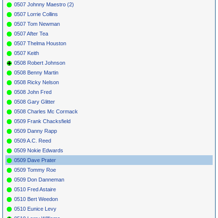
0507 Johnny Maestro (2)
0507 Lorrie Collins
0507 Tom Newman
0507 After Tea
0507 Thelma Houston
0507 Keith
0508 Robert Johnson
0508 Benny Martin
0508 Ricky Nelson
0508 John Fred
0508 Gary Glitter
0508 Charles Mc Cormack
0509 Frank Chacksfield
0509 Danny Rapp
0509 A.C. Reed
0509 Nokie Edwards
0509 Dave Prater
0509 Tommy Roe
0509 Don Danneman
0510 Fred Astaire
0510 Bert Weedon
0510 Eunice Levy