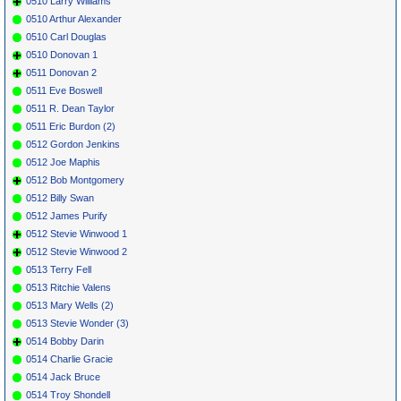
0510 Larry Williams
0510 Arthur Alexander
0510 Carl Douglas
0510 Donovan 1
0511 Donovan 2
0511 Eve Boswell
0511 R. Dean Taylor
0511 Eric Burdon (2)
0512 Gordon Jenkins
0512 Joe Maphis
0512 Bob Montgomery
0512 Billy Swan
0512 James Purify
0512 Stevie Winwood 1
0512 Stevie Winwood 2
0513 Terry Fell
0513 Ritchie Valens
0513 Mary Wells (2)
0513 Stevie Wonder (3)
0514 Bobby Darin
0514 Charlie Gracie
0514 Jack Bruce
0514 Troy Shondell