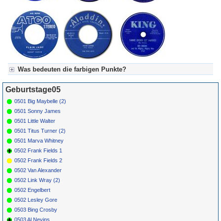
Was bedeuten die farbigen Punkte?
Für Axel's Tageskalender:
Geburtstage05
Grün = Kurzgeschichte
Grün! = fachlich bestimmt spannend, nicht verpassen!
0501 Big Maybelle (2)
Grün+ = Stundenbeitrag
0501 Sonny James
Gelb = Kurzgeschichten oder Stundensendungen in Arbeit
0501 Little Walter
Blau = Beschreibungstext (beschreibender Text)
0501 Titus Turner (2)
0501 Marva Whitney
0502 Frank Fields 1
0502 Frank Fields 2
0502 Van Alexander
0502 Link Wray (2)
0502 Engelbert
0502 Lesley Gore
0503 Bing Crosby
0503 Al Nevins