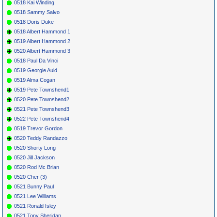
0518 Kai Winding
0518 Sammy Salvo
0518 Doris Duke
0518 Albert Hammond 1
0519 Albert Hammond 2
0520 Albert Hammond 3
0518 Paul Da Vinci
0519 Georgie Auld
0519 Alma Cogan
0519 Pete Townshend1
0520 Pete Townshend2
0521 Pete Townshend3
0522 Pete Townshend4
0519 Trevor Gordon
0520 Teddy Randazzo
0520 Shorty Long
0520 Jill Jackson
0520 Rod Mc Brian
0520 Cher (3)
0521 Bunny Paul
0521 Lee Williams
0521 Ronald Isley
0521 Tony Sheridan