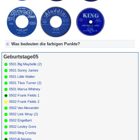
Was bedeuten die farbigen Punkte?
Für Axel's Tageskalender:
Geburtstage05
Grün = Kurzgeschichte
Grün! = fachlich bestimmt spannend, nicht verpassen!
0501 Big Maybelle (2)
Grün+ = Stundenbeitrag
0501 Sonny James
Gelb = Kurzgeschichten oder Stundensendungen in Arbeit
0501 Little Walter
Blau = Beschreibungstext (beschreibender Text)
0501 Titus Turner (2)
0501 Marva Whitney
0502 Frank Fields 1
0502 Frank Fields 2
0502 Van Alexander
0502 Link Wray (2)
0502 Engelbert
0502 Lesley Gore
0503 Bing Crosby
0503 Al Nevins