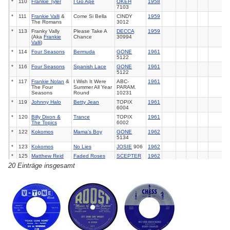
*
110
Frankie Tyler
I Go Ape
OKEH
1958
7103
*
111
Frankie Valli
&
Come Si Bella
CINDY
1959
The Romans
3012
*
113
Franky Vally
Please Take A
DECCA
1959
(Aka
Frankie
Chance
30994
Valli
)
*
114
Four Seasons
Bermuda
GONE
1961
5122
*
116
Four Seasons
Spanish Lace
GONE
1961
5122
*
117
Frankie Nolan
&
I Wish It Were
ABC-
1961
The Four
Summer All Year
PARAM.
Seasons
Round
10231
*
119
Johnny Halo
Betty Jean
TOPIX
1961
6004
*
120
Billy Dixon &
Trance
TOPIX
1961
The Topics
6002
*
122
Kokomos
Mama's Boy
GONE
1962
5134
*
123
Kokomos
No Lies
JOSIE
906
1962
*
125
Matthew Reid
Faded Roses
SCEPTER
1962
(The Top 40
1238
20 Einträge insgesamt
Song)
*
127
Tracey Dey
Jerry I'm Your
VEE JAY
1962
Sherry
467
*
129
Dale Ward
Letter From
DOT
16520
1964
25
Sherry
*
130
Haciendas
Sherry Stole My
PACIFIC
1964
Xke
1001
*
132
Four Seasons
Sherry
VEE JAY
1962
1
1
8
456