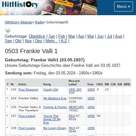
Menü
HitHistory Website
Radio
Geburtstage05
Geburtstage:
Überblick
|
Jan
|
Feb
|
Mar
|
Apr
|
Mai
|
Jun
|
Jul
|
Aug
|
Sep
|
Okt
|
Nov
|
Dez
|
Mehr...
|
A-Z
|
0503 Frankie Valli 1
Geburtstag: Frankie Valli1 (03.05.1937)
Unsere Geburtstags-Geschichte über Frankie Valli am 03.05.1937.
Sendung vom:
Freitag, den 03.05.2024 - 1950s+1960s
Record-
Y
Nr
Artist
Song
Label
Year
USA
RB
CW
GB
BRD
*
102
Four Seasons
Candy Girl
VEE JAY
1963
3
13
539
*
104
Frankie Valley
My Mother's Eye
CORONA
1953
1234
*
105
Frankie Valley &
Forgive & Forget
MERCURY
1954
The Travellers
70381
*
107
Four Lovers
You're The
RCA
47-
1956
56
Apple Of My
6518
Eye
*
108
Four Lovers
Be Lovey Dovey
RCA
47-
1956
6646