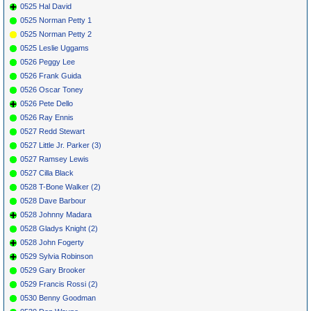
0525 Hal David
0525 Norman Petty 1
0525 Norman Petty 2
0525 Leslie Uggams
0526 Peggy Lee
0526 Frank Guida
0526 Oscar Toney
0526 Pete Dello
0526 Ray Ennis
0527 Redd Stewart
0527 Little Jr. Parker (3)
0527 Ramsey Lewis
0527 Cilla Black
0528 T-Bone Walker (2)
0528 Dave Barbour
0528 Johnny Madara
0528 Gladys Knight (2)
0528 John Fogerty
0529 Sylvia Robinson
0529 Gary Brooker
0529 Francis Rossi (2)
0530 Benny Goodman