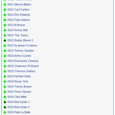
0521 Marcie Blaine
0521 Carl Carlton
0522 Eric Delaney
0522 Faye Adams
0522 Al Brown
0522 Kenny Ball
0522 Tiny Topsy
0522 Bobby Bloom 2
0523 Scatman Crothers
0523 Tommy Sosbee
0523 Arthur Gunter
0523 Rosemary Clooney
0523 Chairmen Of Board
0523 Theresa Lindsey
0524 Herbie Fields
0524 Rusty York
0524 Timmy Brown
0524 Prince Buster
0524 Clint Miller
0524 Bob Dylan 1
0524 Bob Dylan 2
0524 Patti La Belle