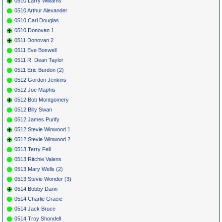
0510 Larry Williams
0510 Arthur Alexander
0510 Carl Douglas
0510 Donovan 1
0511 Donovan 2
0511 Eve Boswell
0511 R. Dean Taylor
0511 Eric Burdon (2)
0512 Gordon Jenkins
0512 Joe Maphis
0512 Bob Montgomery
0512 Billy Swan
0512 James Purify
0512 Stevie Winwood 1
0512 Stevie Winwood 2
0513 Terry Fell
0513 Ritchie Valens
0513 Mary Wells (2)
0513 Stevie Wonder (3)
0514 Bobby Darin
0514 Charlie Gracie
0514 Jack Bruce
0514 Troy Shondell