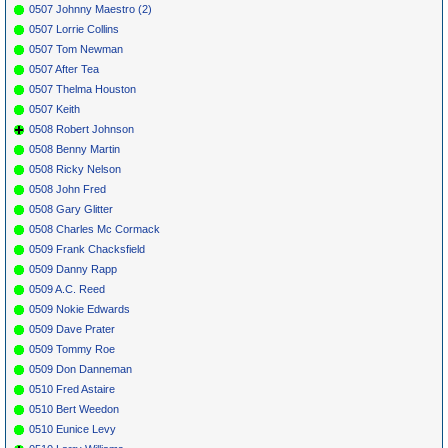
0507 Johnny Maestro (2)
0507 Lorrie Collins
0507 Tom Newman
0507 After Tea
0507 Thelma Houston
0507 Keith
0508 Robert Johnson
0508 Benny Martin
0508 Ricky Nelson
0508 John Fred
0508 Gary Glitter
0508 Charles Mc Cormack
0509 Frank Chacksfield
0509 Danny Rapp
0509 A.C. Reed
0509 Nokie Edwards
0509 Dave Prater
0509 Tommy Roe
0509 Don Danneman
0510 Fred Astaire
0510 Bert Weedon
0510 Eunice Levy