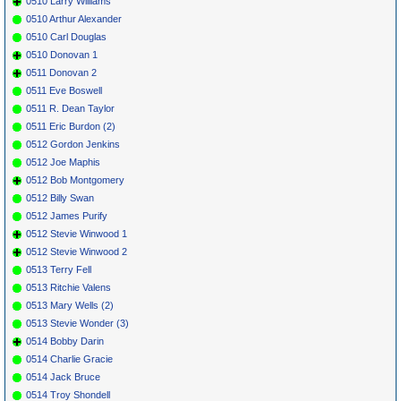
0510 Larry Williams
0510 Arthur Alexander
0510 Carl Douglas
0510 Donovan 1
0511 Donovan 2
0511 Eve Boswell
0511 R. Dean Taylor
0511 Eric Burdon (2)
0512 Gordon Jenkins
0512 Joe Maphis
0512 Bob Montgomery
0512 Billy Swan
0512 James Purify
0512 Stevie Winwood 1
0512 Stevie Winwood 2
0513 Terry Fell
0513 Ritchie Valens
0513 Mary Wells (2)
0513 Stevie Wonder (3)
0514 Bobby Darin
0514 Charlie Gracie
0514 Jack Bruce
0514 Troy Shondell