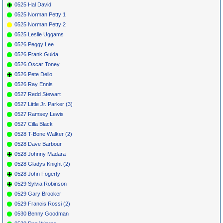
0525 Hal David
0525 Norman Petty 1
0525 Norman Petty 2
0525 Leslie Uggams
0526 Peggy Lee
0526 Frank Guida
0526 Oscar Toney
0526 Pete Dello
0526 Ray Ennis
0527 Redd Stewart
0527 Little Jr. Parker (3)
0527 Ramsey Lewis
0527 Cilla Black
0528 T-Bone Walker (2)
0528 Dave Barbour
0528 Johnny Madara
0528 Gladys Knight (2)
0528 John Fogerty
0529 Sylvia Robinson
0529 Gary Brooker
0529 Francis Rossi (2)
0530 Benny Goodman