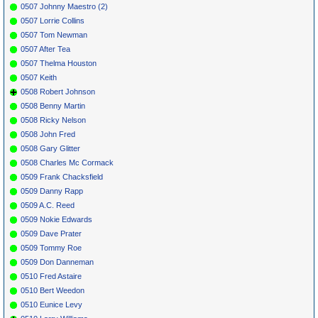
0507 Johnny Maestro (2)
0507 Lorrie Collins
0507 Tom Newman
0507 After Tea
0507 Thelma Houston
0507 Keith
0508 Robert Johnson
0508 Benny Martin
0508 Ricky Nelson
0508 John Fred
0508 Gary Glitter
0508 Charles Mc Cormack
0509 Frank Chacksfield
0509 Danny Rapp
0509 A.C. Reed
0509 Nokie Edwards
0509 Dave Prater
0509 Tommy Roe
0509 Don Danneman
0510 Fred Astaire
0510 Bert Weedon
0510 Eunice Levy