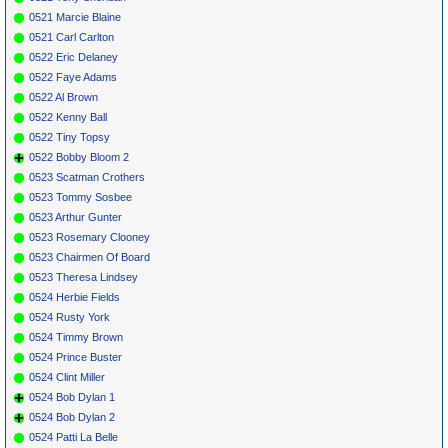
0521 Marcie Blaine
0521 Carl Carlton
0522 Eric Delaney
0522 Faye Adams
0522 Al Brown
0522 Kenny Ball
0522 Tiny Topsy
0522 Bobby Bloom 2
0523 Scatman Crothers
0523 Tommy Sosbee
0523 Arthur Gunter
0523 Rosemary Clooney
0523 Chairmen Of Board
0523 Theresa Lindsey
0524 Herbie Fields
0524 Rusty York
0524 Timmy Brown
0524 Prince Buster
0524 Clint Miller
0524 Bob Dylan 1
0524 Bob Dylan 2
0524 Patti La Belle