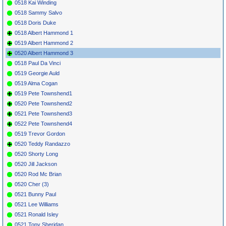
0518 Kai Winding
0518 Sammy Salvo
0518 Doris Duke
0518 Albert Hammond 1
0519 Albert Hammond 2
0520 Albert Hammond 3
0518 Paul Da Vinci
0519 Georgie Auld
0519 Alma Cogan
0519 Pete Townshend1
0520 Pete Townshend2
0521 Pete Townshend3
0522 Pete Townshend4
0519 Trevor Gordon
0520 Teddy Randazzo
0520 Shorty Long
0520 Jill Jackson
0520 Rod Mc Brian
0520 Cher (3)
0521 Bunny Paul
0521 Lee Williams
0521 Ronald Isley
0521 Tony Sheridan