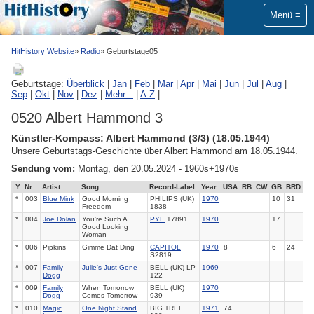
Menü
HitHistory Website
Radio
Geburtstage05
Geburtstage:
Überblick
|
Jan
|
Feb
|
Mar
|
Apr
|
Mai
|
Jun
|
Jul
|
Aug
|
Sep
|
Okt
|
Nov
|
Dez
|
Mehr...
|
A-Z
|
0520 Albert Hammond 3
Künstler-Kompass: Albert Hammond (3/3) (18.05.1944)
Unsere Geburtstags-Geschichte über Albert Hammond am 18.05.1944.
Sendung vom:
Montag, den 20.05.2024 - 1960s+1970s
Y
Nr
Artist
Song
Record-Label
Year
USA
RB
CW
GB
BRD
*
003
Blue Mink
Good Morning
PHILIPS (UK)
1970
10
31
Freedom
1838
*
004
Joe Dolan
You're Such A
PYE
17891
1970
17
Good Looking
Woman
*
006
Pipkins
Gimme Dat Ding
CAPITOL
1970
8
6
24
S2819
*
007
Family
Julie's Just Gone
BELL (UK) LP
1969
Dogg
122
*
009
Family
When Tomorrow
BELL (UK)
1970
Dogg
Comes Tomorrow
939
*
010
Magic
One Night Stand
BIG TREE
1971
74