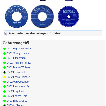
Was bedeuten die farbigen Punkte?
Für Axel's Tageskalender:
Geburtstage05
Grün = Kurzgeschichte
Grün! = fachlich bestimmt spannend, nicht verpassen!
0501 Big Maybelle (2)
Grün+ = Stundenbeitrag
0501 Sonny James
Gelb = Kurzgeschichten oder Stundensendungen in Arbeit
0501 Little Walter
Blau = Beschreibungstext (beschreibender Text)
0501 Titus Turner (2)
0501 Marva Whitney
0502 Frank Fields 1
0502 Frank Fields 2
0502 Van Alexander
0502 Link Wray (2)
0502 Engelbert
0502 Lesley Gore
0503 Bing Crosby
0503 Al Nevins