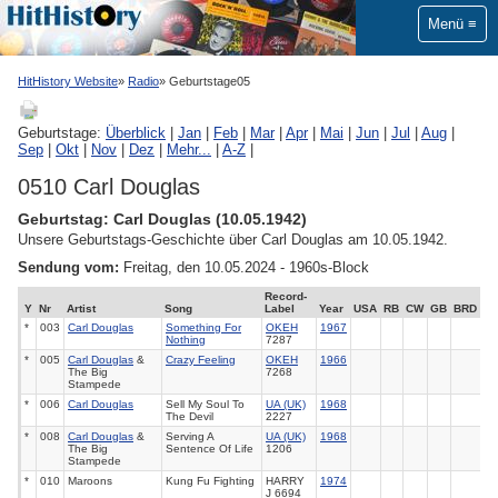
Menü
HitHistory Website
Radio
Geburtstage05
Geburtstage:
Überblick
|
Jan
|
Feb
|
Mar
|
Apr
|
Mai
|
Jun
|
Jul
|
Aug
|
Sep
|
Okt
|
Nov
|
Dez
|
Mehr...
|
A-Z
|
0510 Carl Douglas
Geburtstag: Carl Douglas (10.05.1942)
Unsere Geburtstags-Geschichte über Carl Douglas am 10.05.1942.
Sendung vom:
Freitag, den 10.05.2024 - 1960s-Block
Record-
Y
Nr
Artist
Song
Label
Year
USA
RB
CW
GB
BRD
*
003
Carl Douglas
Something For
OKEH
1967
Nothing
7287
*
005
Carl Douglas
&
Crazy Feeling
OKEH
1966
The Big
7268
Stampede
*
006
Carl Douglas
Sell My Soul To
UA (UK)
1968
The Devil
2227
*
008
Carl Douglas
&
Serving A
UA (UK)
1968
The Big
Sentence Of Life
1206
Stampede
*
010
Maroons
Kung Fu Fighting
HARRY
1974
J 6694