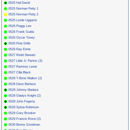
0525 Hal David
0525 Norman Petty 1
0525 Norman Petty 2
0525 Leslie Uggams
0526 Peggy Lee
0526 Frank Guida
0526 Oscar Toney
0526 Pete Dello
0526 Ray Ennis
0527 Redd Stewart
0527 Little Jr. Parker (3)
0527 Ramsey Lewis
0527 Cilla Black
0528 T-Bone Walker (2)
0528 Dave Barbour
0528 Johnny Madara
0528 Gladys Knight (2)
0528 John Fogerty
0529 Sylvia Robinson
0529 Gary Brooker
0529 Francis Rossi (2)
0530 Benny Goodman