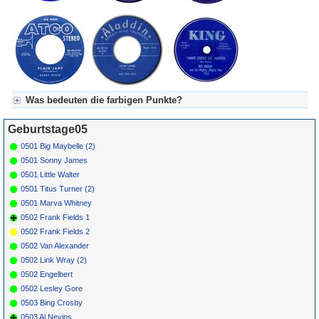
Was bedeuten die farbigen Punkte?
Für Axel's Tageskalender:
Geburtstage05
Grün = Kurzgeschichte
Grün! = fachlich bestimmt spannend, nicht verpassen!
0501 Big Maybelle (2)
Grün+ = Stundenbeitrag
0501 Sonny James
Gelb = Kurzgeschichten oder Stundensendungen in Arbeit
0501 Little Walter
Blau = Beschreibungstext (beschreibender Text)
0501 Titus Turner (2)
0501 Marva Whitney
0502 Frank Fields 1
0502 Frank Fields 2
0502 Van Alexander
0502 Link Wray (2)
0502 Engelbert
0502 Lesley Gore
0503 Bing Crosby
0503 Al Nevins