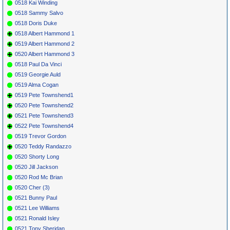
0518 Kai Winding
0518 Sammy Salvo
0518 Doris Duke
0518 Albert Hammond 1
0519 Albert Hammond 2
0520 Albert Hammond 3
0518 Paul Da Vinci
0519 Georgie Auld
0519 Alma Cogan
0519 Pete Townshend1
0520 Pete Townshend2
0521 Pete Townshend3
0522 Pete Townshend4
0519 Trevor Gordon
0520 Teddy Randazzo
0520 Shorty Long
0520 Jill Jackson
0520 Rod Mc Brian
0520 Cher (3)
0521 Bunny Paul
0521 Lee Williams
0521 Ronald Isley
0521 Tony Sheridan