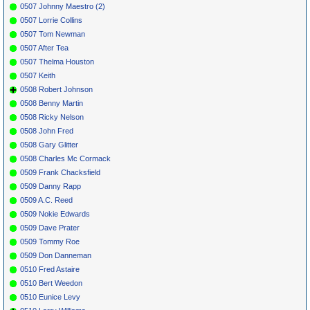
0507 Johnny Maestro (2)
0507 Lorrie Collins
0507 Tom Newman
0507 After Tea
0507 Thelma Houston
0507 Keith
0508 Robert Johnson
0508 Benny Martin
0508 Ricky Nelson
0508 John Fred
0508 Gary Glitter
0508 Charles Mc Cormack
0509 Frank Chacksfield
0509 Danny Rapp
0509 A.C. Reed
0509 Nokie Edwards
0509 Dave Prater
0509 Tommy Roe
0509 Don Danneman
0510 Fred Astaire
0510 Bert Weedon
0510 Eunice Levy