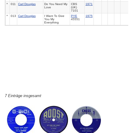
*
011
Carl Douglas
Do You Need My
CBS
1971
Love
(UK)
7101
*
013
Carl Douglas
I Want To Give
PYE
1975
You My
45551
Everything
7 Einträge insgesamt