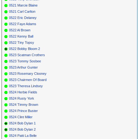
0521 Marcie Blaine
0521 Carl Carlton
0522 Eric Delaney
0522 Faye Adams
0522 Al Brown
0522 Kenny Ball
0522 Tiny Topsy
0522 Bobby Bloom 2
0523 Scatman Crothers
0523 Tommy Sosbee
0523 Arthur Gunter
0523 Rosemary Clooney
0523 Chairmen Of Board
0523 Theresa Lindsey
0524 Herbie Fields
0524 Rusty York
0524 Timmy Brown
0524 Prince Buster
0524 Clint Miller
0524 Bob Dylan 1
0524 Bob Dylan 2
0524 Patti La Belle