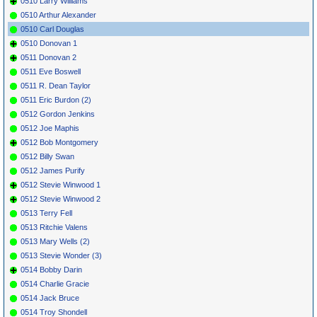
0510 Larry Williams
0510 Arthur Alexander
0510 Carl Douglas
0510 Donovan 1
0511 Donovan 2
0511 Eve Boswell
0511 R. Dean Taylor
0511 Eric Burdon (2)
0512 Gordon Jenkins
0512 Joe Maphis
0512 Bob Montgomery
0512 Billy Swan
0512 James Purify
0512 Stevie Winwood 1
0512 Stevie Winwood 2
0513 Terry Fell
0513 Ritchie Valens
0513 Mary Wells (2)
0513 Stevie Wonder (3)
0514 Bobby Darin
0514 Charlie Gracie
0514 Jack Bruce
0514 Troy Shondell