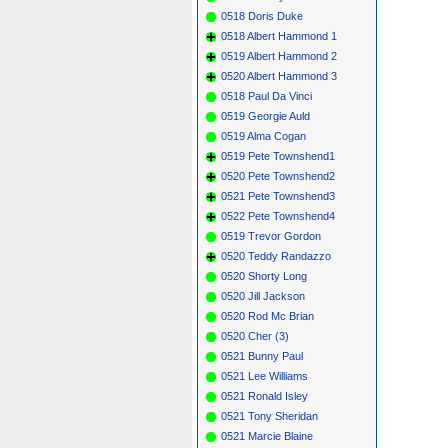
0518 Doris Duke
0518 Albert Hammond 1
0519 Albert Hammond 2
0520 Albert Hammond 3
0518 Paul Da Vinci
0519 Georgie Auld
0519 Alma Cogan
0519 Pete Townshend1
0520 Pete Townshend2
0521 Pete Townshend3
0522 Pete Townshend4
0519 Trevor Gordon
0520 Teddy Randazzo
0520 Shorty Long
0520 Jill Jackson
0520 Rod Mc Brian
0520 Cher (3)
0521 Bunny Paul
0521 Lee Williams
0521 Ronald Isley
0521 Tony Sheridan
0521 Marcie Blaine