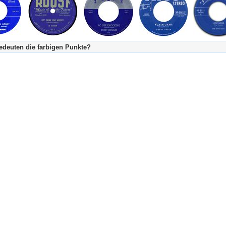
deuten die farbigen Punkte?
's Tageskalender:
urzgeschichte
fachlich bestimmt spannend, nicht verpassen!
Stundenbeitrag
urzgeschichten oder Stundensendungen in Arbeit
eschreibungstext (beschreibender Text)