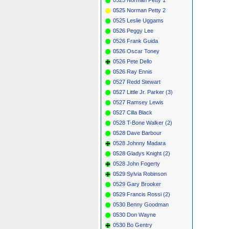
0525 Norman Petty 2
0525 Leslie Uggams
0526 Peggy Lee
0526 Frank Guida
0526 Oscar Toney
0526 Pete Dello
0526 Ray Ennis
0527 Redd Stewart
0527 Little Jr. Parker (3)
0527 Ramsey Lewis
0527 Cilla Black
0528 T-Bone Walker (2)
0528 Dave Barbour
0528 Johnny Madara
0528 Gladys Knight (2)
0528 John Fogerty
0529 Sylvia Robinson
0529 Gary Brooker
0529 Francis Rossi (2)
0530 Benny Goodman
0530 Don Wayne
0530 Bo Gentry