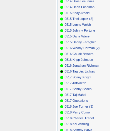
0514 Dixie Lee Innes
0514 Dean Friedman
0515 Eddy Arnold
0515 Trini Lopez (2)
0515 Lenny Welch
0515 Johnny Fortune
0515 Dana Valery
0515 Danny Faragher
0516 Woody Herman (2)
0516 Chuck Bowers
0516 Kripp Johnson
0516 Jonathan Richman
0516 Tag des Lichtes
0517 Sonny Knight
0517 Antoinette
0517 Bobby Sheen
0517 Taj Mahal
0517 Quotations
0518 Joe Turner (3)
0518 Perry Como
0518 Charles Trenet
0518 Kai Winding
0518 Sammy Salvo