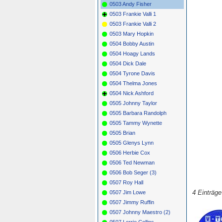
0503 Andy Fisher
0503 Frankie Valli 1
0503 Frankie Valli 2
0503 Mary Hopkin
0504 Bobby Austin
0504 Hoagy Lands
0504 Dick Dale
0504 Tyrone Davis
0504 Thelma Jones
0504 Nick Ashford
0505 Johnny Taylor
0505 Barbara Randolph
0505 Tammy Wynette
0505 Brian
0505 Glenys Lynn
0506 Herbie Cox
0506 Ted Newman
0506 Bob Seger (3)
0507 Roy Hall
4 Einträg
0507 Jim Lowe
0507 Jimmy Ruffin
0507 Johnny Maestro (2)
0507 Lorrie Collins