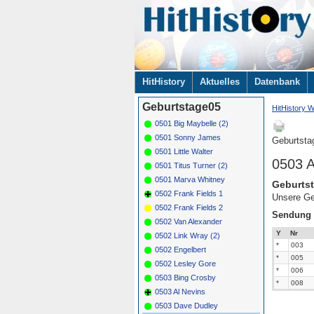
Navigation
HitHistory
Aktuelles
Datenbank
überspringen
Geburtstage05
HitHistory W
0501 Big Maybelle (2)
0501 Sonny James
Geburtsta
0501 Little Walter
0503 A
0501 Titus Turner (2)
0501 Marva Whitney
Geburtst
0502 Frank Fields 1
Unsere Ge
0502 Frank Fields 2
Sendung
0502 Van Alexander
Y
Nr
0502 Link Wray (2)
*
003
0502 Engelbert
*
005
0502 Lesley Gore
*
006
0503 Bing Crosby
*
008
0503 Al Nevins
0503 Dave Dudley