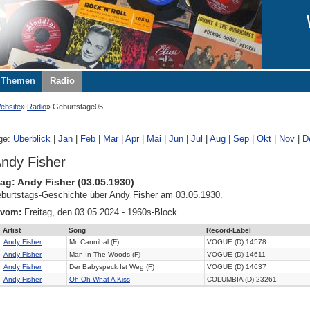
Themen
Radio
ebsite
Radio
Geburtstage05
ge:
Überblick
|
Jan
|
Feb
|
Mar
|
Apr
|
Mai
|
Jun
|
Jul
|
Aug
|
Sep
|
Okt
|
Nov
|
D
ndy Fisher
ag: Andy Fisher (03.05.1930)
burtstags-Geschichte über Andy Fisher am 03.05.1930.
 vom:
Freitag, den 03.05.2024 - 1960s-Block
Artist
Song
Record-Label
Andy Fisher
Mr. Cannibal (F)
VOGUE (D) 14578
Andy Fisher
Man In The Woods (F)
VOGUE (D) 14611
Andy Fisher
Der Babyspeck Ist Weg (F)
VOGUE (D) 14637
Andy Fisher
Oh Oh What A Kiss
COLUMBIA (D) 23261