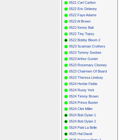
0521 Carl Carlton
0522 Eric Delaney
0522 Faye Adams
0522 Al Brown
0522 Kenny Ball
0522 Tiny Topsy
0522 Bobby Bloom 2
0523 Scatman Crothers
0523 Tommy Sosbee
0523 Arthur Gunter
0523 Rosemary Clooney
0523 Chairmen Of Board
0523 Theresa Lindsey
0524 Herbie Fields
0524 Rusty York
0524 Timmy Brown
0524 Prince Buster
0524 Clint Miller
0524 Bob Dylan 1
0524 Bob Dylan 2
0524 Patti La Belle
0525 Hal David
0525 Norman Petty 1