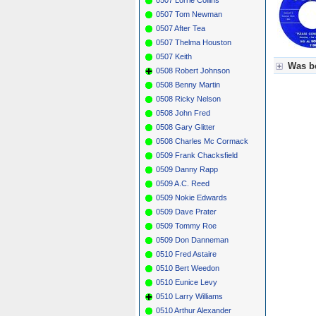
0507 Tom Newman
0507 After Tea
0507 Thelma Houston
0507 Keith
Was be
0508 Robert Johnson
0508 Benny Martin
Für Axel
0508 Ricky Nelson
Grün = K
Grün! = 
0508 John Fred
Grün+ = 
0508 Gary Glitter
Gelb = K
0508 Charles Mc Cormack
Blau = B
0509 Frank Chacksfield
0509 Danny Rapp
0509 A.C. Reed
0509 Nokie Edwards
0509 Dave Prater
0509 Tommy Roe
0509 Don Danneman
0510 Fred Astaire
0510 Bert Weedon
0510 Eunice Levy
0510 Larry Williams
0510 Arthur Alexander