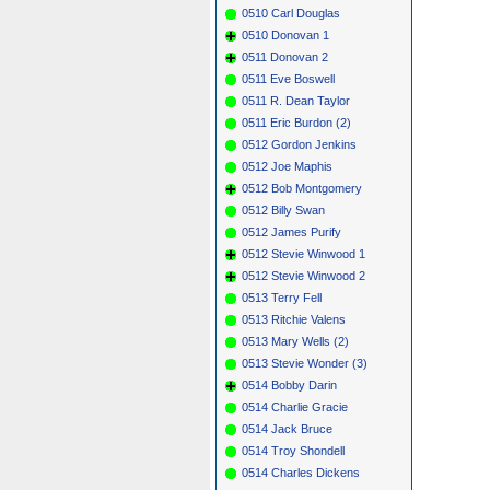
0510 Carl Douglas
0510 Donovan 1
0511 Donovan 2
0511 Eve Boswell
0511 R. Dean Taylor
0511 Eric Burdon (2)
0512 Gordon Jenkins
0512 Joe Maphis
0512 Bob Montgomery
0512 Billy Swan
0512 James Purify
0512 Stevie Winwood 1
0512 Stevie Winwood 2
0513 Terry Fell
0513 Ritchie Valens
0513 Mary Wells (2)
0513 Stevie Wonder (3)
0514 Bobby Darin
0514 Charlie Gracie
0514 Jack Bruce
0514 Troy Shondell
0514 Charles Dickens