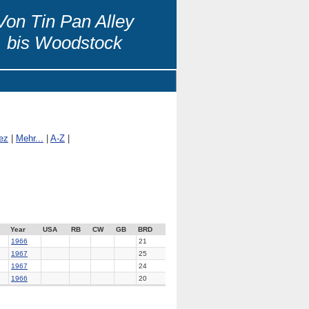
Von Tin Pan Alley
bis Woodstock
ez
|
Mehr...
|
A-Z
|
Year
USA
RB
CW
GB
BRD
1966
21
1967
25
1967
24
1966
20