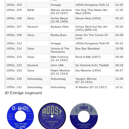
1950s
203
Ansage
1950s-Songstory-Teil1-11
01:00
1950s
205
B&W
Wanda Jackson
Hot Dog That Made Him
12:30
(20.10.1937)
Mad (1956)
1950s
206
Story
Archie Bleyer
Steam Heat (1954)
05:15
(12.06.1909)
1950s
207
Deutsch
Barbara Klein
Schau Nicht Auf Die Uhr
05:34
(1961) [BRD:19]
1950s
208
Story
Bobby Bare
Down On The Corner Of
04:48
Love
1950s
213
Ansage
1950s-Songstory-Teil2-05
00:10
1950s
214
Story
Johnny & The
Bye Bye Blackbird
19:58
Hurricanes
1950s
215
Story
Billie Anthony
Rock-A-Billy (1957)
09:49
(11.10.1932)
1950s
222
Deutsch
John Ulrik
Du Gehörst Auf's Titelbild
06:18
1950s
226
Story
Ralph Marterie
Dry Marterie (1954)
06:57
(24.12.1914)
1950s
230
Geburtstag
Geburtstag
Vaughn Monroe
12:39
(07.10.1911)
1950s
231
Geburtstag
Geburtstag
Al Martino (07.10.1927)
10:11
40 Einträge insgesamt
1950s
232
Geburtstag
Geburtstag
Gordon Terry (07.10.1931)
10:02
1950s
239
Film+Fernsehen
Musikfilm
1959 Go Johnny Go (1/2)
27:28
1950s
245
Ansage
Wir denken Radio anders-
01:52
Beiträge Archivieren2
1960s
303
Ansage
1960s-Songstory-20
01:40
1960s
305
Story
Johnny Rivers
Mountain Of Love (1964)
12:12
(07.11.1942)
[USA:9]
1960s
307
B&W
Applejacks
You've Been Cheatin'
06:05
(1967)