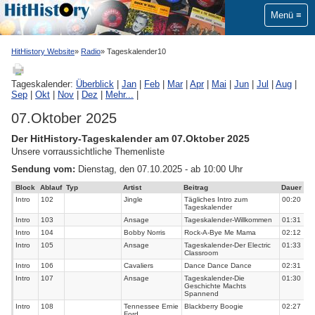
Menü
HitHistory Website
Radio
Tageskalender10
Tageskalender:
Überblick
|
Jan
|
Feb
|
Mar
|
Apr
|
Mai
|
Jun
|
Jul
|
Aug
|
Sep
|
Okt
|
Nov
|
Dez
|
Mehr...
|
07.Oktober 2025
Der HitHistory-Tageskalender am 07.Oktober 2025
Unsere vorraussichtliche Themenliste
Sendung vom:
Dienstag, den 07.10.2025 - ab 10:00 Uhr
Block
Ablauf
Typ
Artist
Beitrag
Dauer
Intro
102
Jingle
Tägliches Intro zum
00:20
Tageskalender
Intro
103
Ansage
Tageskalender-Willkommen
01:31
Intro
104
Bobby Norris
Rock-A-Bye Me Mama
02:12
Intro
105
Ansage
Tageskalender-Der Electric
01:33
Classroom
Intro
106
Cavaliers
Dance Dance Dance
02:31
Intro
107
Ansage
Tageskalender-Die
01:30
Geschichte Machts
Spannend
Intro
108
Tennessee Ernie
Blackberry Boogie
02:27
Ford