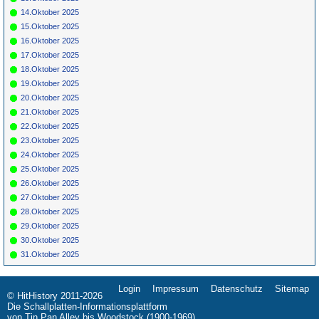
14.Oktober 2025
15.Oktober 2025
16.Oktober 2025
17.Oktober 2025
18.Oktober 2025
19.Oktober 2025
20.Oktober 2025
21.Oktober 2025
22.Oktober 2025
23.Oktober 2025
24.Oktober 2025
25.Oktober 2025
26.Oktober 2025
27.Oktober 2025
28.Oktober 2025
29.Oktober 2025
30.Oktober 2025
31.Oktober 2025
Login
Impressum
Datenschutz
Sitemap
Navigation
© HitHistory 2011-2026
überspringen
Die Schallplatten-Informationsplattform
von Tin Pan Alley bis Woodstock (1900-1969)