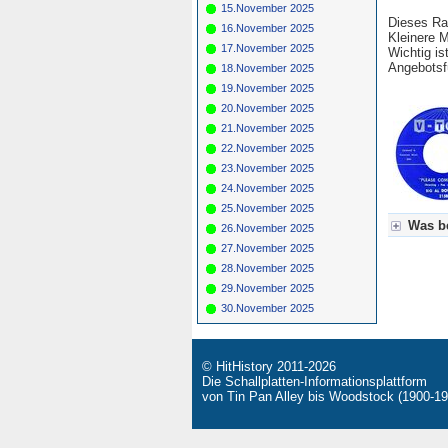
15.November 2025
Dieses Ra
16.November 2025
Kleinere 
17.November 2025
Wichtig is
Angebotsfü
18.November 2025
19.November 2025
20.November 2025
21.November 2025
22.November 2025
23.November 2025
24.November 2025
25.November 2025
Was be
26.November 2025
27.November 2025
Für Axel
28.November 2025
Grün = K
Grün! = 
29.November 2025
Grün+ = 
30.November 2025
Gelb = K
Blau = B
© HitHistory 2011-2026
Die Schallplatten-Informationsplattform
von Tin Pan Alley bis Woodstock (1900-19