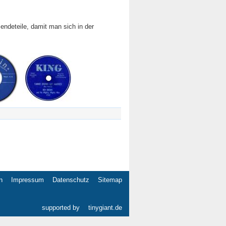
endeteile, damit man sich in der
n
Impressum
Datenschutz
Sitemap
gation
springen
supported by
tinygiant.de