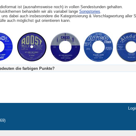
dioformat ist (ausnahmsweise noch) in vollen Sendestunden gehalten.
Musikthemen behandeln wir als variabel lange
Songstories
.
t uns dabei auch insbesondere die Kategorisierung & Verschlagwortung aller S
lle auch möglichst gut orientieren kann.
deuten die farbigen Punkte?
's Tageskalender:
urzgeschichte
fachlich bestimmt spannend, nicht verpassen!
Stundenbeitrag
urzgeschichten oder Stundensendungen in Arbeit
eschreibungstext (beschreibender Text)
Logi
Navi
über
69)