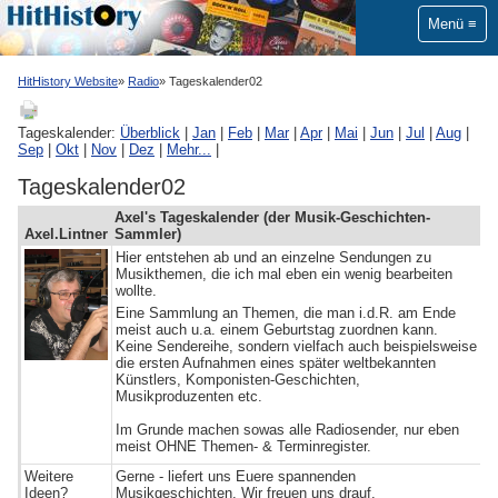
Menü
HitHistory Website
Radio
Tageskalender02
Tageskalender:
Überblick
|
Jan
|
Feb
|
Mar
|
Apr
|
Mai
|
Jun
|
Jul
|
Aug
|
Sep
|
Okt
|
Nov
|
Dez
|
Mehr...
|
Tageskalender02
Axel's Tageskalender (der Musik-Geschichten-
Axel.Lintner
Sammler)
Hier entstehen ab und an einzelne Sendungen zu
Musikthemen, die ich mal eben ein wenig bearbeiten
wollte.
Eine Sammlung an Themen, die man i.d.R. am Ende
meist auch u.a. einem Geburtstag zuordnen kann.
Keine Sendereihe, sondern vielfach auch beispielsweise
die ersten Aufnahmen eines später weltbekannten
Künstlers, Komponisten-Geschichten,
Musikproduzenten etc.
Im Grunde machen sowas alle Radiosender, nur eben
meist OHNE Themen- & Terminregister.
Weitere
Gerne - liefert uns Euere spannenden
Ideen?
Musikgeschichten. Wir freuen uns drauf.