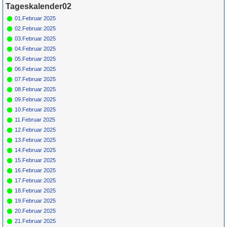
Für Axel's Tageskalender:
Tageskalender02
Grün = Kurzgeschichte
Grün! = fachlich bestimmt spannend, nicht verpassen!
01.Februar 2025
Grün+ = Stundenbeitrag
02.Februar 2025
Gelb = Kurzgeschichten oder Stundensendungen in Arbeit
03.Februar 2025
Blau = Beschreibungstext (beschreibender Text)
04.Februar 2025
05.Februar 2025
06.Februar 2025
07.Februar 2025
08.Februar 2025
09.Februar 2025
10.Februar 2025
11.Februar 2025
12.Februar 2025
13.Februar 2025
14.Februar 2025
15.Februar 2025
16.Februar 2025
17.Februar 2025
18.Februar 2025
19.Februar 2025
20.Februar 2025
21.Februar 2025