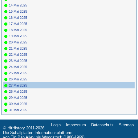
1978-3
14.Mai 2025
Ende
807
Ansage
Tageskalender-Goodbye
00:52
15.Mai 2025
Ende
902
Ende
Thanks Baby
01:48
16.Mai 2025
17.Mai 2025
18.Mai 2025
19.Mai 2025
20.Mai 2025
21.Mai 2025
22.Mai 2025
23.Mai 2025
24.Mai 2025
25.Mai 2025
26.Mai 2025
27.Mai 2025
28.Mai 2025
29.Mai 2025
30.Mai 2025
31.Mai 2025
Login
Impressum
Datenschutz
Sitemap
Navigation
© HitHistory 2011-2026
überspringen
Die Schallplatten-Informationsplattform
von Tin Pan Alley bis Woodstock (1900-1969)