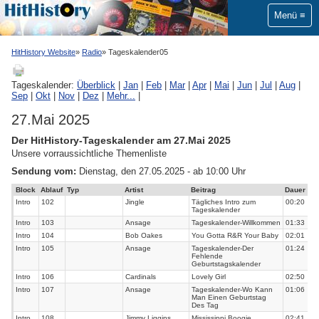
Menü
HitHistory Website
Radio
Tageskalender05
Tageskalender:
Überblick
|
Jan
|
Feb
|
Mar
|
Apr
|
Mai
|
Jun
|
Jul
|
Aug
|
Sep
|
Okt
|
Nov
|
Dez
|
Mehr...
|
27.Mai 2025
Der HitHistory-Tageskalender am 27.Mai 2025
Unsere vorraussichtliche Themenliste
Sendung vom:
Dienstag, den 27.05.2025 - ab 10:00 Uhr
Block
Ablauf
Typ
Artist
Beitrag
Dauer
Intro
102
Jingle
Tägliches Intro zum
00:20
Tageskalender
Intro
103
Ansage
Tageskalender-Willkommen
01:33
Intro
104
Bob Oakes
You Gotta R&R Your Baby
02:01
Intro
105
Ansage
Tageskalender-Der
01:24
Fehlende
Geburtstagskalender
Intro
106
Cardinals
Lovely Girl
02:50
Intro
107
Ansage
Tageskalender-Wo Kann
01:06
Man Einen Geburtstag
Des Tag
Intro
108
Jimmy Liggins
Mississippi Boogie
02:41