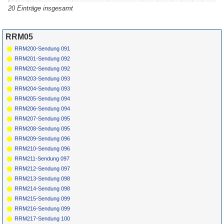
*
116
Nick Lowe & His
Seven Nights
F-Beat
ZL
1985
20 Einträge insgesamt
Cowboy Outfit
To Rock
70765
117
The Spotnicks
The
Karusell KFF
1962
Spotnick's
347
Theme
RRM05
118
The Spotnicks
The Rocket
Oriole LP PS-
1962
Man
40036
RRM200-Sendung 091
*
119
The Spotnicks
Endless Walk
Karusell
KFF
1963
RRM201-Sendung 092
369
120
The Spotnicks
Space Ship
Polydor NH
1963
RRM202-Sendung 092
Rendezvous
52206
RRM203-Sendung 093
RRM204-Sendung 093
RRM205-Sendung 094
RRM206-Sendung 094
RRM207-Sendung 095
RRM208-Sendung 095
RRM209-Sendung 096
RRM210-Sendung 096
RRM211-Sendung 097
RRM212-Sendung 097
RRM213-Sendung 098
RRM214-Sendung 098
RRM215-Sendung 099
RRM216-Sendung 099
RRM217-Sendung 100