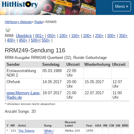
Menü
HitHistory Website
Radio
RRM05
RRM:
Überblick
|
001+
|
050+
|
100+
|
150+
|
200+
|
250+
|
300+
|
350+
|
400+
|
450+
|
500+
|
550+
|
RRM249-Sendung 116
RRM-Ausgabe RRM249 Querbeet (32), Runde Geburtstage
Sender
Sendetag
Uhrzeit
Wiederholung
Uhrzeit
Erstausstrahlung
05.03.1989
22:05
NDR 2
Uhr
Ohrfunk
14.05.2017
20:00
15.05.2017
12:07
Uhr
Uhr
www.Memory-Lane-
18.07.2017
21:00
22.07.2017
11:00
Radio.de
Uhr
Uhr
* Uhrzeiten können leicht abweichen
Anzahl Songs: 20
Record-
Y
NR
Artist
Song
Label
Year
USA
RB
CW
GB
BRD
*
101
The Tokens
While I
Melba
104
1956
Dream