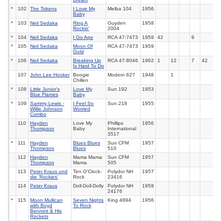
*
102
The Tokens
I Love My
Melba
104
1956
Baby
*
103
Neil Sedaka
Ring A
Guyden
1958
Rockin'
2004
*
104
Neil Sedaka
I Go Ape
RCA
47-7473
1959
42
9
*
105
Neil Sedaka
Moon Of
RCA
47-7473
1959
Gold
*
106
Neil Sedaka
Breaking Up
RCA
47-8046
1962
1
12
7
42
Is Hard To Do
107
John Lee Hooker
Boogie
Modern 627
1948
1
Chillen
*
108
Little Junior's
Love My
Sun
192
1953
Blue Flames
Baby
*
109
Sammy Lewis -
I Feel So
Sun
218
1955
Willie Johnson
Worried
Combo
110
Hayden
Love My
Phillips
1956
Thompson
Baby
International
3517
*
111
Hayden
Blues Blues
Sun
CFM
1957
Thompson
Blues
510
112
Hayden
Mama Mama
Sun CFM
1957
Thompson
Mama
505
113
Peter Kraus und
Ten O'Clock-
Polydor NH
1957
die 'Rockies'
Rock
23416
114
Peter Kraus
Doll-Doll-Dolly
Polydor NH
1959
24176
*
115
Moon Mullican
Seven Nights
King
4894
1956
with Boyd
To Rock
Bennett & His
Rockets