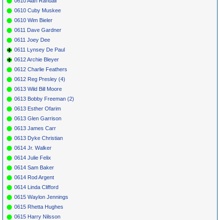
0610 Alan Randall
0610 Cuby Muskee
0610 Wim Bieler
0611 Dave Gardner
0611 Joey Dee
0611 Lynsey De Paul
0612 Archie Bleyer
0612 Charlie Feathers
0612 Reg Presley (4)
0613 Wild Bill Moore
0613 Bobby Freeman (2)
0613 Esther Ofarim
0613 Glen Garrison
0613 James Carr
0613 Dyke Christian
0614 Jr. Walker
0614 Julie Felix
0614 Sam Baker
0614 Rod Argent
0614 Linda Clifford
0615 Waylon Jennings
0615 Rhetta Hughes
0615 Harry Nilsson