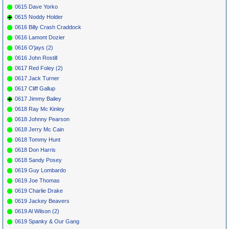
0615 Dave Yorko
0615 Noddy Holder
0616 Billy Crash Craddock
0616 Lamont Dozier
0616 O'jays (2)
0616 John Rostill
0617 Red Foley (2)
0617 Jack Turner
0617 Cliff Gallup
0617 Jimmy Bailey
0618 Ray Mc Kinley
0618 Johnny Pearson
0618 Jerry Mc Cain
0618 Tommy Hunt
0618 Don Harris
0618 Sandy Posey
0619 Guy Lombardo
0619 Joe Thomas
0619 Charlie Drake
0619 Jackey Beavers
0619 Al Wilson (2)
0619 Spanky & Our Gang