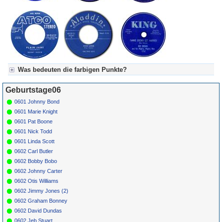
Was bedeuten die farbigen Punkte?
Für Axel's Tageskalender:
Geburtstage06
Grün = Kurzgeschichte
Grün! = fachlich bestimmt spannend, nicht verpassen!
0601 Johnny Bond
Grün+ = Stundenbeitrag
0601 Marie Knight
Gelb = Kurzgeschichten oder Stundensendungen in Arbeit
0601 Pat Boone
Blau = Beschreibungstext (beschreibender Text)
0601 Nick Todd
0601 Linda Scott
0602 Carl Butler
0602 Bobby Bobo
0602 Johnny Carter
0602 Otis Williams
0602 Jimmy Jones (2)
0602 Graham Bonney
0602 David Dundas
0602 Jeb Stuart