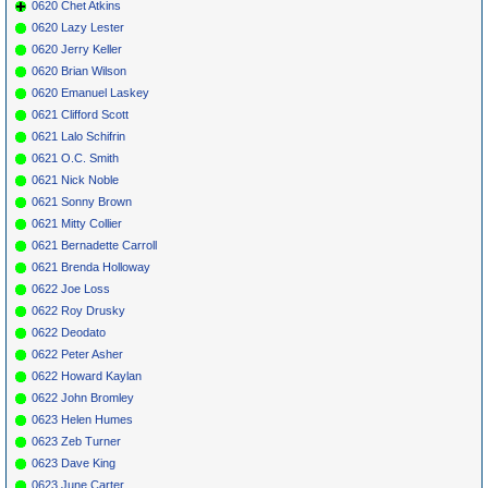
0620 Chet Atkins
0620 Lazy Lester
0620 Jerry Keller
0620 Brian Wilson
0620 Emanuel Laskey
0621 Clifford Scott
0621 Lalo Schifrin
0621 O.C. Smith
0621 Nick Noble
0621 Sonny Brown
0621 Mitty Collier
0621 Bernadette Carroll
0621 Brenda Holloway
0622 Joe Loss
0622 Roy Drusky
0622 Deodato
0622 Peter Asher
0622 Howard Kaylan
0622 John Bromley
0623 Helen Humes
0623 Zeb Turner
0623 Dave King
0623 June Carter