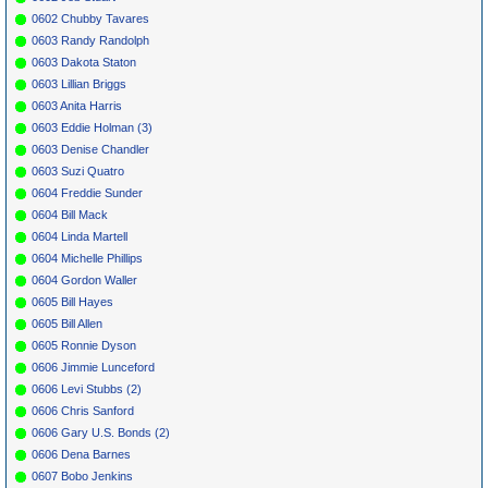
0602 Chubby Tavares
0603 Randy Randolph
0603 Dakota Staton
0603 Lillian Briggs
0603 Anita Harris
0603 Eddie Holman (3)
0603 Denise Chandler
0603 Suzi Quatro
0604 Freddie Sunder
0604 Bill Mack
0604 Linda Martell
0604 Michelle Phillips
0604 Gordon Waller
0605 Bill Hayes
0605 Bill Allen
0605 Ronnie Dyson
0606 Jimmie Lunceford
0606 Levi Stubbs (2)
0606 Chris Sanford
0606 Gary U.S. Bonds (2)
0606 Dena Barnes
0607 Bobo Jenkins