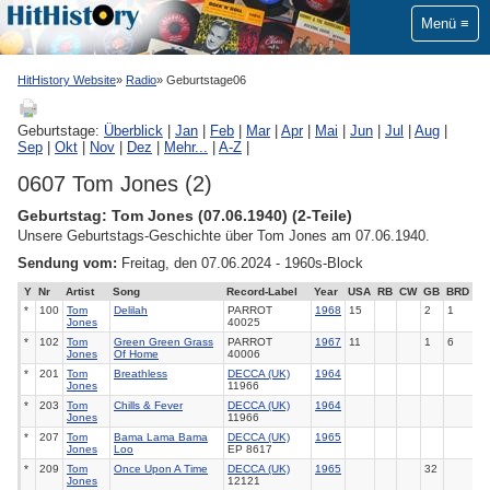
Menü
HitHistory Website
Radio
Geburtstage06
Geburtstage:
Überblick
|
Jan
|
Feb
|
Mar
|
Apr
|
Mai
|
Jun
|
Jul
|
Aug
|
Sep
|
Okt
|
Nov
|
Dez
|
Mehr...
|
A-Z
|
0607 Tom Jones (2)
Geburtstag: Tom Jones (07.06.1940) (2-Teile)
Unsere Geburtstags-Geschichte über Tom Jones am 07.06.1940.
Sendung vom:
Freitag, den 07.06.2024 - 1960s-Block
Y
Nr
Artist
Song
Record-Label
Year
USA
RB
CW
GB
BRD
*
100
Tom
Delilah
PARROT
1968
15
2
1
Jones
40025
*
102
Tom
Green Green Grass
PARROT
1967
11
1
6
Jones
Of Home
40006
*
201
Tom
Breathless
DECCA (UK)
1964
Jones
11966
*
203
Tom
Chills & Fever
DECCA (UK)
1964
Jones
11966
*
207
Tom
Bama Lama Bama
DECCA (UK)
1965
Jones
Loo
EP 8617
*
209
Tom
Once Upon A Time
DECCA (UK)
1965
32
Jones
12121