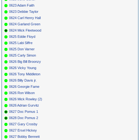
0623 Adam Faith
0623 Debbie Taylor
0624 Carl Henry Hall
0624 Garland Green
0624 Mick Fleetwood
0625 Eddie Floyd
0625 Labi Siffre
0625 Don Varner
0625 Carly Simon
0626 Big Bill Broonzy
0626 Vicky Young
0626 Tony Middleton
0626 Billy Davis jr.
0626 Georgie Fame
0626 Ron Wilson
0626 Mick Rowley (2)
0626 Adrian Gurvitz
0627 Doc Pomus 1
0628 Doc Pomus 2
0627 Gary Crosby
0627 Ersel Hickey
0627 Bobby Bennett