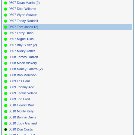
0607 Dean Martin (2)
0607 Dick Williams
0607 Wynn Stewart
0607 Teddy Reddell
0607 Tom Jones (2)
0607 Larry Donn
0607 Miguel Rios
0607 Billy Butler (2)
0607 Micky Jones
0608 James Darren
0608 Mack Vickery
0608 Nancy Sinatra (2)
0608 Bob Morrison
0609 Les Paul
0609 Johnny Ace
0609 Jackie Wilson
0609 Jon Lord
0610 Howlin' Wolf
0610 Monty Kelly
0610 Bonnie Davis
0610 Judy Garland
0610 Don Costa