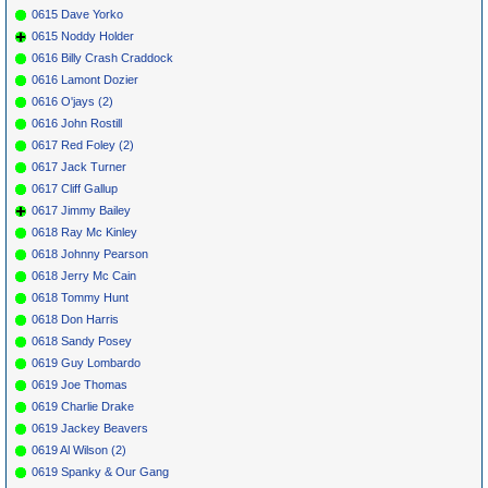
0615 Dave Yorko
0615 Noddy Holder
0616 Billy Crash Craddock
0616 Lamont Dozier
0616 O'jays (2)
0616 John Rostill
0617 Red Foley (2)
0617 Jack Turner
0617 Cliff Gallup
0617 Jimmy Bailey
0618 Ray Mc Kinley
0618 Johnny Pearson
0618 Jerry Mc Cain
0618 Tommy Hunt
0618 Don Harris
0618 Sandy Posey
0619 Guy Lombardo
0619 Joe Thomas
0619 Charlie Drake
0619 Jackey Beavers
0619 Al Wilson (2)
0619 Spanky & Our Gang