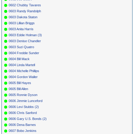
0602 Chubby Tavares
0603 Randy Randolph
0603 Dakota Staton
0603 Lillian Briggs
0603 Anita Harris
0603 Eddie Holman (3)
0603 Denise Chandler
0603 Suzi Quatro
0604 Freddie Sunder
0604 Bill Mack
0604 Linda Martell
0604 Michelle Phillips
0604 Gordon Waller
0605 Bill Hayes
0605 Bill Allen
0605 Ronnie Dyson
0606 Jimmie Lunceford
0606 Levi Stubbs (2)
0606 Chris Sanford
0606 Gary U.S. Bonds (2)
0606 Dena Barnes
0607 Bobo Jenkins