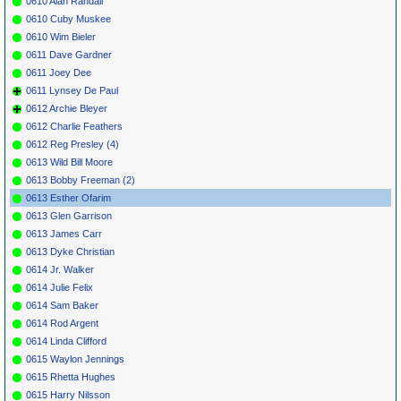
0610 Alan Randall
0610 Cuby Muskee
0610 Wim Bieler
0611 Dave Gardner
0611 Joey Dee
0611 Lynsey De Paul
0612 Archie Bleyer
0612 Charlie Feathers
0612 Reg Presley (4)
0613 Wild Bill Moore
0613 Bobby Freeman (2)
0613 Esther Ofarim
0613 Glen Garrison
0613 James Carr
0613 Dyke Christian
0614 Jr. Walker
0614 Julie Felix
0614 Sam Baker
0614 Rod Argent
0614 Linda Clifford
0615 Waylon Jennings
0615 Rhetta Hughes
0615 Harry Nilsson