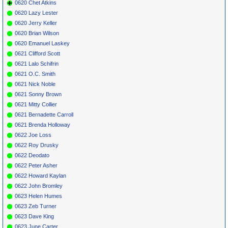
0620 Chet Atkins
0620 Lazy Lester
0620 Jerry Keller
0620 Brian Wilson
0620 Emanuel Laskey
0621 Clifford Scott
0621 Lalo Schifrin
0621 O.C. Smith
0621 Nick Noble
0621 Sonny Brown
0621 Mitty Collier
0621 Bernadette Carroll
0621 Brenda Holloway
0622 Joe Loss
0622 Roy Drusky
0622 Deodato
0622 Peter Asher
0622 Howard Kaylan
0622 John Bromley
0623 Helen Humes
0623 Zeb Turner
0623 Dave King
0623 June Carter