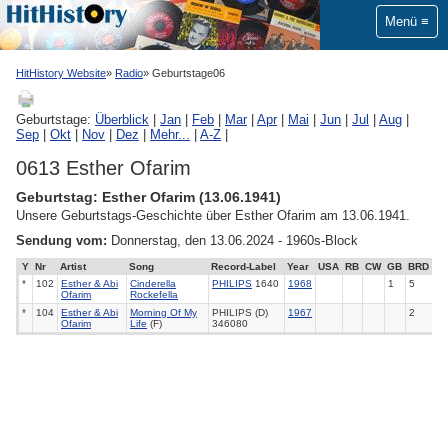
Menü
HitHistory Website
Radio
Geburtstage06
Geburtstage:
Überblick
|
Jan
|
Feb
|
Mar
|
Apr
|
Mai
|
Jun
|
Jul
|
Aug
|
Sep
|
Okt
|
Nov
|
Dez
|
Mehr...
|
A-Z
|
0613 Esther Ofarim
Geburtstag: Esther Ofarim (13.06.1941)
Unsere Geburtstags-Geschichte über Esther Ofarim am 13.06.1941.
Sendung vom:
Donnerstag, den 13.06.2024 - 1960s-Block
Y
Nr
Artist
Song
Record-Label
Year
USA
RB
CW
GB
BRD
*
102
Esther & Abi
Cinderella
PHILIPS
1640
1968
1
5
Ofarim
Rockefella
*
104
Esther & Abi
Morning Of My
PHILIPS (D)
1967
2
Ofarim
Life
(F)
346080