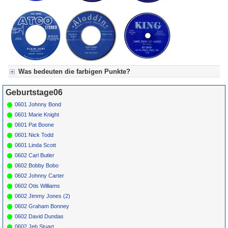
Was bedeuten die farbigen Punkte?
Für Axel's Tageskalender:
Geburtstage06
Grün = Kurzgeschichte
Grün! = fachlich bestimmt spannend, nicht verpassen!
0601 Johnny Bond
Grün+ = Stundenbeitrag
0601 Marie Knight
Gelb = Kurzgeschichten oder Stundensendungen in Arbeit
0601 Pat Boone
Blau = Beschreibungstext (beschreibender Text)
0601 Nick Todd
0601 Linda Scott
0602 Carl Butler
0602 Bobby Bobo
0602 Johnny Carter
0602 Otis Williams
0602 Jimmy Jones (2)
0602 Graham Bonney
0602 David Dundas
0602 Jeb Stuart