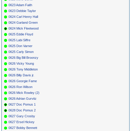
0623 Adam Faith
0623 Debbie Taylor
0624 Carl Henry Hall
0624 Garland Green
0624 Mick Fleetwood
0625 Eddie Floyd
0625 Labi Siffre
0625 Don Varner
0625 Carly Simon
0626 Big Bill Broonzy
0626 Vicky Young
0626 Tony Middleton
0626 Billy Davis jr.
0626 Georgie Fame
0626 Ron Wilson
0626 Mick Rowley (2)
0626 Adrian Gurvitz
0627 Doc Pomus 1
0628 Doc Pomus 2
0627 Gary Crosby
0627 Ersel Hickey
0627 Bobby Bennett