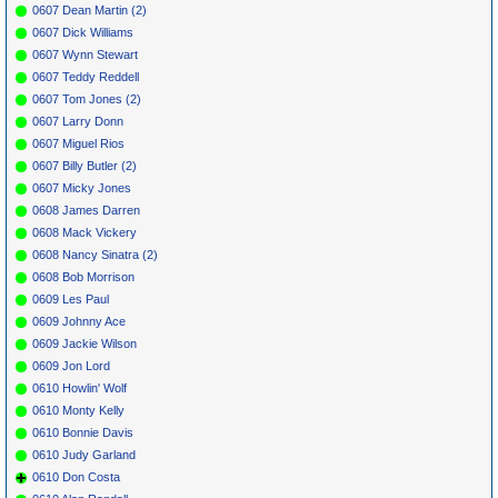
0607 Dean Martin (2)
0607 Dick Williams
0607 Wynn Stewart
0607 Teddy Reddell
0607 Tom Jones (2)
0607 Larry Donn
0607 Miguel Rios
0607 Billy Butler (2)
0607 Micky Jones
0608 James Darren
0608 Mack Vickery
0608 Nancy Sinatra (2)
0608 Bob Morrison
0609 Les Paul
0609 Johnny Ace
0609 Jackie Wilson
0609 Jon Lord
0610 Howlin' Wolf
0610 Monty Kelly
0610 Bonnie Davis
0610 Judy Garland
0610 Don Costa