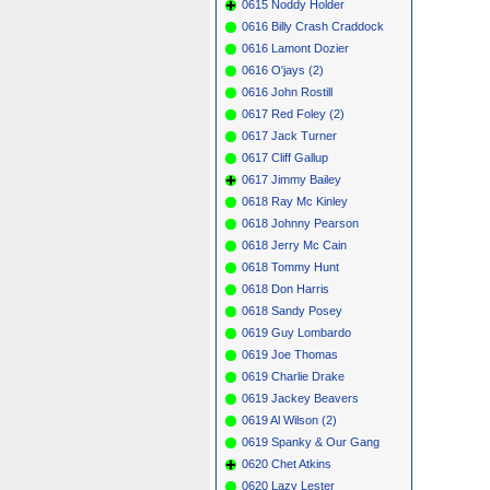
0615 Noddy Holder
0616 Billy Crash Craddock
0616 Lamont Dozier
0616 O'jays (2)
0616 John Rostill
0617 Red Foley (2)
0617 Jack Turner
0617 Cliff Gallup
0617 Jimmy Bailey
0618 Ray Mc Kinley
0618 Johnny Pearson
0618 Jerry Mc Cain
0618 Tommy Hunt
0618 Don Harris
0618 Sandy Posey
0619 Guy Lombardo
0619 Joe Thomas
0619 Charlie Drake
0619 Jackey Beavers
0619 Al Wilson (2)
0619 Spanky & Our Gang
0620 Chet Atkins
0620 Lazy Lester