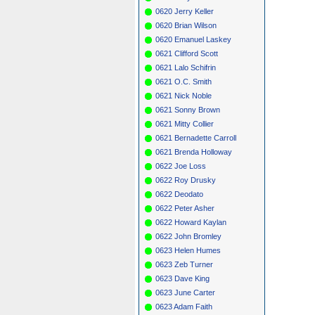
0620 Jerry Keller
0620 Brian Wilson
0620 Emanuel Laskey
0621 Clifford Scott
0621 Lalo Schifrin
0621 O.C. Smith
0621 Nick Noble
0621 Sonny Brown
0621 Mitty Collier
0621 Bernadette Carroll
0621 Brenda Holloway
0622 Joe Loss
0622 Roy Drusky
0622 Deodato
0622 Peter Asher
0622 Howard Kaylan
0622 John Bromley
0623 Helen Humes
0623 Zeb Turner
0623 Dave King
0623 June Carter
0623 Adam Faith