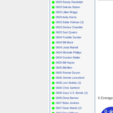
0603 Randy Randolph
0603 Dakota Staton
0603 Lillian Briggs
0603 Anita Harris
0603 Eddie Holman (3)
0603 Denise Chandler
0603 Suzi Quatro
0604 Freddie Sunder
0604 Bill Mack
0604 Linda Martell
0604 Michelle Phillips
0604 Gordon Waller
0605 Bill Hayes
0605 Bill Allen
0605 Ronnie Dyson
0606 Jimmie Lunceford
0606 Levi Stubbs (2)
0606 Chris Sanford
0606 Gary U.S. Bonds (2)
6 Einträg
0606 Dena Barnes
0607 Bobo Jenkins
0607 Dean Martin (2)
0607 Dick Williams