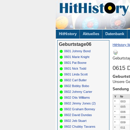
Navigation
HitHistory
Aktuelles
Datenbank
überspringen
Geburtstage06
HitHistory W
0601 Johnny Bond
0601 Marie Knight
Geburtsta
0601 Pat Boone
0615 
0601 Nick Todd
0601 Linda Scott
Geburtst
0602 Carl Butler
Unsere Ge
0602 Bobby Bobo
Sendung
0602 Johnny Carter
Y
Nr
0602 Otis Williams
*
003
0602 Jimmy Jones (2)
*
005
0602 Graham Bonney
*
006
0602 David Dundas
*
008
0602 Jeb Stuart
*
009
0602 Chubby Tavares
*
011