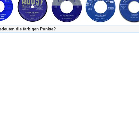
deuten die farbigen Punkte?
's Tageskalender:
urzgeschichte
fachlich bestimmt spannend, nicht verpassen!
Stundenbeitrag
urzgeschichten oder Stundensendungen in Arbeit
eschreibungstext (beschreibender Text)