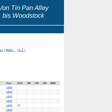
Von Tin Pan Alley
bis Woodstock
ez
|
Mehr...
|
A-Z
|
Year
USA
RB
CW
GB
BRD
1960
1960
1962
1965
1960
97
1960