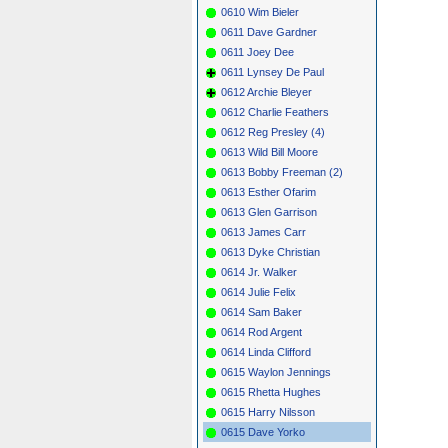
0610 Wim Bieler
0611 Dave Gardner
0611 Joey Dee
0611 Lynsey De Paul
0612 Archie Bleyer
0612 Charlie Feathers
0612 Reg Presley (4)
0613 Wild Bill Moore
0613 Bobby Freeman (2)
0613 Esther Ofarim
0613 Glen Garrison
0613 James Carr
0613 Dyke Christian
0614 Jr. Walker
0614 Julie Felix
0614 Sam Baker
0614 Rod Argent
0614 Linda Clifford
0615 Waylon Jennings
0615 Rhetta Hughes
0615 Harry Nilsson
0615 Dave Yorko