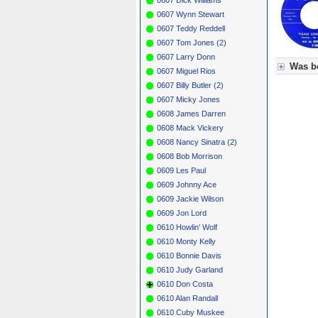
0607 Wynn Stewart
0607 Teddy Reddell
0607 Tom Jones (2)
0607 Larry Donn
Was be
0607 Miguel Rios
0607 Billy Butler (2)
Für Axel
0607 Micky Jones
Grün = K
Grün! = 
0608 James Darren
Grün+ = 
0608 Mack Vickery
Gelb = K
0608 Nancy Sinatra (2)
Blau = B
0608 Bob Morrison
0609 Les Paul
0609 Johnny Ace
0609 Jackie Wilson
0609 Jon Lord
0610 Howlin' Wolf
0610 Monty Kelly
0610 Bonnie Davis
0610 Judy Garland
0610 Don Costa
0610 Alan Randall
0610 Cuby Muskee