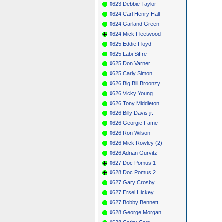
0623 Debbie Taylor
0624 Carl Henry Hall
0624 Garland Green
0624 Mick Fleetwood
0625 Eddie Floyd
0625 Labi Siffre
0625 Don Varner
0625 Carly Simon
0626 Big Bill Broonzy
0626 Vicky Young
0626 Tony Middleton
0626 Billy Davis jr.
0626 Georgie Fame
0626 Ron Wilson
0626 Mick Rowley (2)
0626 Adrian Gurvitz
0627 Doc Pomus 1
0628 Doc Pomus 2
0627 Gary Crosby
0627 Ersel Hickey
0627 Bobby Bennett
0628 George Morgan
0628 Cathy Carr