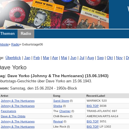
Themen
Radio
ebsite
Radio
Geburtstage06
ge:
Überblick
|
Jan
|
Feb
|
Mar
|
Apr
|
Mai
|
Jun
|
Jul
|
Aug
|
Sep
|
Okt
|
Nov
|
D
Dave Yorko
ag: Dave Yorko (Johnny & The Hurricanes) (15.06.1943)
burtstags-Geschichte über Dave Yorko am 15.06.1943.
 vom:
Samstag, den 15.06.2024 - 1950s-Block
Artist
Song
Record-Label
Johnny & The Hurricanes
Sand Storm
(I)
WARWICK 520
Johnny & The Hurricanes
Sheba
(I)
BIG TOP
3036
Fascinators
The
Charmer
(I)
TRANS-ATLANTIC 697
Dave & The Orbits
Chilli Beans (I)
AMERICAN ARTS AA14
Johnny & The Hurricanes
Revival
(I)
BIG TOP
3051
Johnny & The Hurricanes
Like Rock (I)
BIG TOP
LP 1302