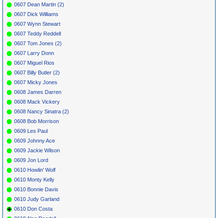
0607 Dean Martin (2)
0607 Dick Williams
0607 Wynn Stewart
0607 Teddy Reddell
0607 Tom Jones (2)
0607 Larry Donn
0607 Miguel Rios
0607 Billy Butler (2)
0607 Micky Jones
0608 James Darren
0608 Mack Vickery
0608 Nancy Sinatra (2)
0608 Bob Morrison
0609 Les Paul
0609 Johnny Ace
0609 Jackie Wilson
0609 Jon Lord
0610 Howlin' Wolf
0610 Monty Kelly
0610 Bonnie Davis
0610 Judy Garland
0610 Don Costa