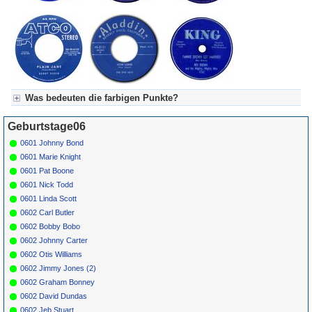
Was bedeuten die farbigen Punkte?
Für Axel's Tageskalender:
Geburtstage06
Grün = Kurzgeschichte
Grün! = fachlich bestimmt spannend, nicht verpassen!
0601 Johnny Bond
Grün+ = Stundenbeitrag
0601 Marie Knight
Gelb = Kurzgeschichten oder Stundensendungen in Arbeit
0601 Pat Boone
Blau = Beschreibungstext (beschreibender Text)
0601 Nick Todd
0601 Linda Scott
0602 Carl Butler
0602 Bobby Bobo
0602 Johnny Carter
0602 Otis Williams
0602 Jimmy Jones (2)
0602 Graham Bonney
0602 David Dundas
0602 Jeb Stuart