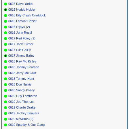
0615 Dave Yorko
0615 Noddy Holder
0616 Billy Crash Craddock
0616 Lamont Dozier
0616 O'jays (2)
0616 John Rostill
0617 Red Foley (2)
0617 Jack Turner
0617 Cliff Gallup
0617 Jimmy Bailey
0618 Ray Mc Kinley
0618 Johnny Pearson
0618 Jerry Mc Cain
0618 Tommy Hunt
0618 Don Harris
0618 Sandy Posey
0619 Guy Lombardo
0619 Joe Thomas
0619 Charlie Drake
0619 Jackey Beavers
0619 Al Wilson (2)
0619 Spanky & Our Gang