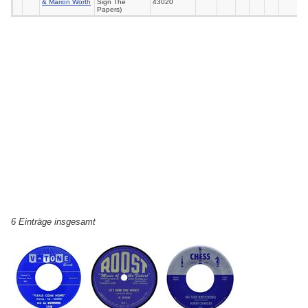
& Marion Worth
Sign The
43020
Papers)
6 Einträge insgesamt