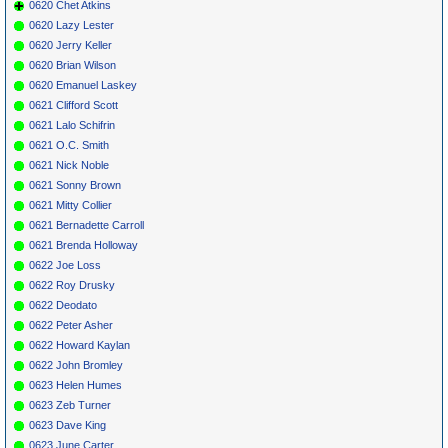
0620 Chet Atkins
0620 Lazy Lester
0620 Jerry Keller
0620 Brian Wilson
0620 Emanuel Laskey
0621 Clifford Scott
0621 Lalo Schifrin
0621 O.C. Smith
0621 Nick Noble
0621 Sonny Brown
0621 Mitty Collier
0621 Bernadette Carroll
0621 Brenda Holloway
0622 Joe Loss
0622 Roy Drusky
0622 Deodato
0622 Peter Asher
0622 Howard Kaylan
0622 John Bromley
0623 Helen Humes
0623 Zeb Turner
0623 Dave King
0623 June Carter