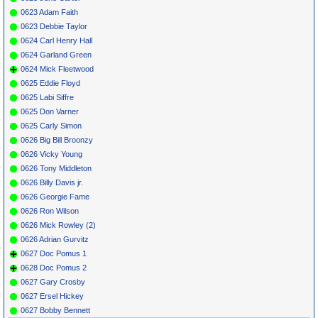
0623 Adam Faith
0623 Debbie Taylor
0624 Carl Henry Hall
0624 Garland Green
0624 Mick Fleetwood
0625 Eddie Floyd
0625 Labi Siffre
0625 Don Varner
0625 Carly Simon
0626 Big Bill Broonzy
0626 Vicky Young
0626 Tony Middleton
0626 Billy Davis jr.
0626 Georgie Fame
0626 Ron Wilson
0626 Mick Rowley (2)
0626 Adrian Gurvitz
0627 Doc Pomus 1
0628 Doc Pomus 2
0627 Gary Crosby
0627 Ersel Hickey
0627 Bobby Bennett