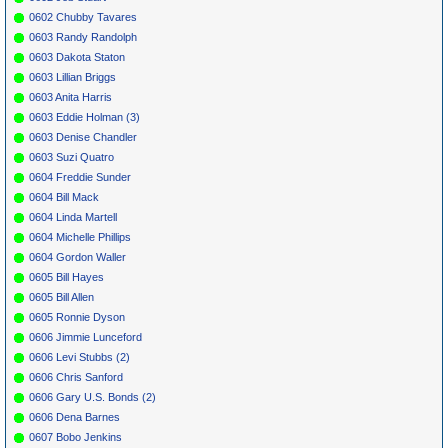
0602 Chubby Tavares
0603 Randy Randolph
0603 Dakota Staton
0603 Lillian Briggs
0603 Anita Harris
0603 Eddie Holman (3)
0603 Denise Chandler
0603 Suzi Quatro
0604 Freddie Sunder
0604 Bill Mack
0604 Linda Martell
0604 Michelle Phillips
0604 Gordon Waller
0605 Bill Hayes
0605 Bill Allen
0605 Ronnie Dyson
0606 Jimmie Lunceford
0606 Levi Stubbs (2)
0606 Chris Sanford
0606 Gary U.S. Bonds (2)
0606 Dena Barnes
0607 Bobo Jenkins