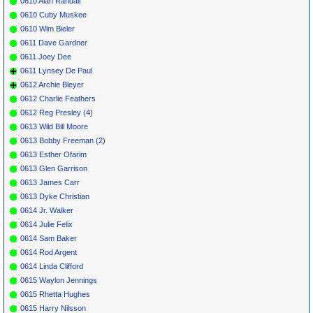
0610 Alan Randall
0610 Cuby Muskee
0610 Wim Bieler
0611 Dave Gardner
0611 Joey Dee
0611 Lynsey De Paul
0612 Archie Bleyer
0612 Charlie Feathers
0612 Reg Presley (4)
0613 Wild Bill Moore
0613 Bobby Freeman (2)
0613 Esther Ofarim
0613 Glen Garrison
0613 James Carr
0613 Dyke Christian
0614 Jr. Walker
0614 Julie Felix
0614 Sam Baker
0614 Rod Argent
0614 Linda Clifford
0615 Waylon Jennings
0615 Rhetta Hughes
0615 Harry Nilsson