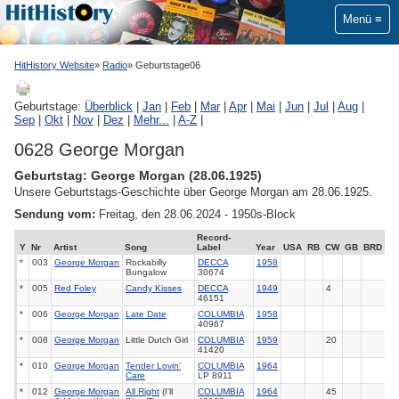
Menü
HitHistory Website
Radio
Geburtstage06
Geburtstage:
Überblick
|
Jan
|
Feb
|
Mar
|
Apr
|
Mai
|
Jun
|
Jul
|
Aug
|
Sep
|
Okt
|
Nov
|
Dez
|
Mehr...
|
A-Z
|
0628 George Morgan
Geburtstag: George Morgan (28.06.1925)
Unsere Geburtstags-Geschichte über George Morgan am 28.06.1925.
Sendung vom:
Freitag, den 28.06.2024 - 1950s-Block
Record-
Y
Nr
Artist
Song
Label
Year
USA
RB
CW
GB
BRD
*
003
George Morgan
Rockabilly
DECCA
1958
Bungalow
30674
*
005
Red Foley
Candy Kisses
DECCA
1949
4
46151
*
006
George Morgan
Late Date
COLUMBIA
1958
40967
*
008
George Morgan
Little Dutch Girl
COLUMBIA
1959
20
41420
*
010
George Morgan
Tender Lovin'
COLUMBIA
1964
Care
LP 8911
*
012
George Morgan
All Right
(I'll
COLUMBIA
1964
45