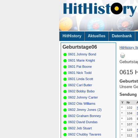
Navigation
HitHistory
Aktuelles
Datenbank
überspringen
Geburtstage06
HitHistory W
0601 Johnny Bond
0601 Marie Knight
Geburtsta
0601 Pat Boone
0615 H
0601 Nick Todd
0601 Linda Scott
Geburtst
0602 Carl Butler
Unsere Ge
0602 Bobby Bobo
Sendung
0602 Johnny Carter
Y
Nr
A
0602 Otis Williams
*
102
0602 Jimmy Jones (2)
*
104
0602 Graham Bonney
*
105
0602 David Dundas
*
107
0602 Jeb Stuart
*
110
0602 Chubby Tavares
*
112