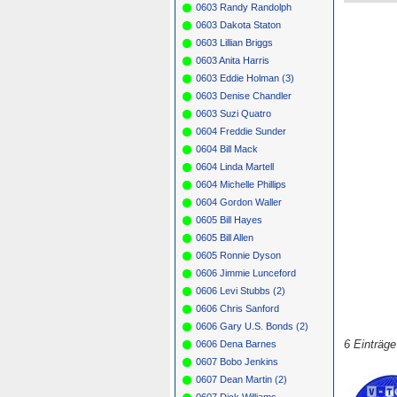
0603 Randy Randolph
0603 Dakota Staton
0603 Lillian Briggs
0603 Anita Harris
0603 Eddie Holman (3)
0603 Denise Chandler
0603 Suzi Quatro
0604 Freddie Sunder
0604 Bill Mack
0604 Linda Martell
0604 Michelle Phillips
0604 Gordon Waller
0605 Bill Hayes
0605 Bill Allen
0605 Ronnie Dyson
0606 Jimmie Lunceford
0606 Levi Stubbs (2)
0606 Chris Sanford
0606 Gary U.S. Bonds (2)
6 Einträg
0606 Dena Barnes
0607 Bobo Jenkins
0607 Dean Martin (2)
0607 Dick Williams