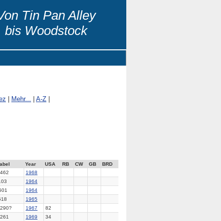
Von Tin Pan Alley
bis Woodstock
ez
|
Mehr...
|
A-Z
|
abel
Year
USA
RB
CW
GB
BRD
462
1968
03
1964
501
1964
18
1965
290?
1967
82
261
1969
34