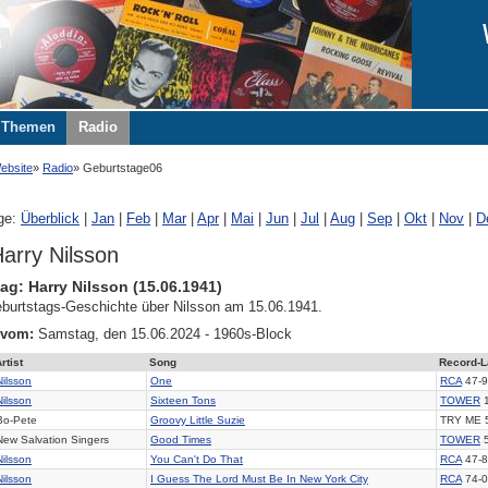
Themen
Radio
ebsite
Radio
Geburtstage06
ge:
Überblick
|
Jan
|
Feb
|
Mar
|
Apr
|
Mai
|
Jun
|
Jul
|
Aug
|
Sep
|
Okt
|
Nov
|
D
arry Nilsson
ag: Harry Nilsson (15.06.1941)
burtstags-Geschichte über Nilsson am 15.06.1941.
 vom:
Samstag, den 15.06.2024 - 1960s-Block
rtist
Song
Record-L
Nilsson
One
RCA
47-9
Nilsson
Sixteen Tons
TOWER
1
Bo-Pete
Groovy Little Suzie
TRY ME 
New Salvation Singers
Good Times
TOWER
5
Nilsson
You Can't Do That
RCA
47-8
Nilsson
I Guess The Lord Must Be In New York City
RCA
74-0