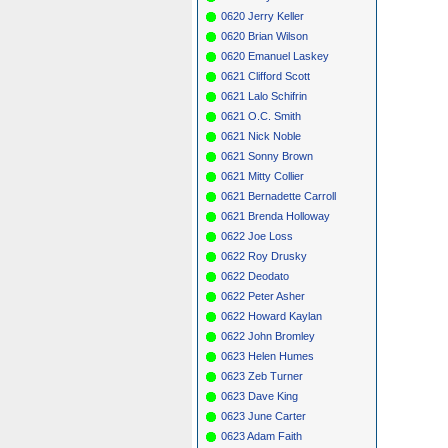
0620 Jerry Keller
0620 Brian Wilson
0620 Emanuel Laskey
0621 Clifford Scott
0621 Lalo Schifrin
0621 O.C. Smith
0621 Nick Noble
0621 Sonny Brown
0621 Mitty Collier
0621 Bernadette Carroll
0621 Brenda Holloway
0622 Joe Loss
0622 Roy Drusky
0622 Deodato
0622 Peter Asher
0622 Howard Kaylan
0622 John Bromley
0623 Helen Humes
0623 Zeb Turner
0623 Dave King
0623 June Carter
0623 Adam Faith