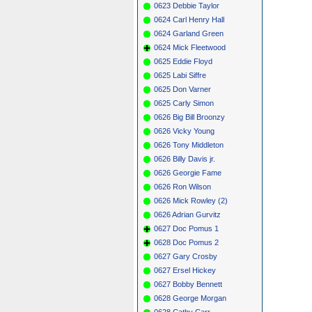
0623 Debbie Taylor
0624 Carl Henry Hall
0624 Garland Green
0624 Mick Fleetwood
0625 Eddie Floyd
0625 Labi Siffre
0625 Don Varner
0625 Carly Simon
0626 Big Bill Broonzy
0626 Vicky Young
0626 Tony Middleton
0626 Billy Davis jr.
0626 Georgie Fame
0626 Ron Wilson
0626 Mick Rowley (2)
0626 Adrian Gurvitz
0627 Doc Pomus 1
0628 Doc Pomus 2
0627 Gary Crosby
0627 Ersel Hickey
0627 Bobby Bennett
0628 George Morgan
0628 Cathy Carr