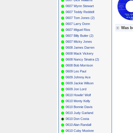
0607 Wynn Stewart
0607 Teddy Reddell
0607 Tom Jones (2)
0607 Larry Donn
Was be
0607 Miguel Rios
0607 Billy Butler (2)
Für Axel
0607 Micky Jones
Grün = K
Grün! = 
0608 James Darren
Grün+ = 
0608 Mack Vickery
Gelb = K
0608 Nancy Sinatra (2)
Blau = B
0608 Bob Morrison
0609 Les Paul
0609 Johnny Ace
0609 Jackie Wilson
0609 Jon Lord
0610 Howlin' Wolf
0610 Monty Kelly
0610 Bonnie Davis
0610 Judy Garland
0610 Don Costa
0610 Alan Randall
0610 Cuby Muskee