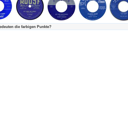
deuten die farbigen Punkte?
's Tageskalender:
urzgeschichte
fachlich bestimmt spannend, nicht verpassen!
Stundenbeitrag
urzgeschichten oder Stundensendungen in Arbeit
eschreibungstext (beschreibender Text)