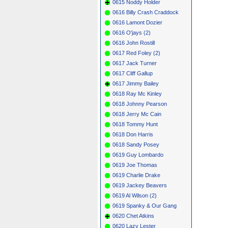
0615 Noddy Holder
0616 Billy Crash Craddock
0616 Lamont Dozier
0616 O'jays (2)
0616 John Rostill
0617 Red Foley (2)
0617 Jack Turner
0617 Cliff Gallup
0617 Jimmy Bailey
0618 Ray Mc Kinley
0618 Johnny Pearson
0618 Jerry Mc Cain
0618 Tommy Hunt
0618 Don Harris
0618 Sandy Posey
0619 Guy Lombardo
0619 Joe Thomas
0619 Charlie Drake
0619 Jackey Beavers
0619 Al Wilson (2)
0619 Spanky & Our Gang
0620 Chet Atkins
0620 Lazy Lester