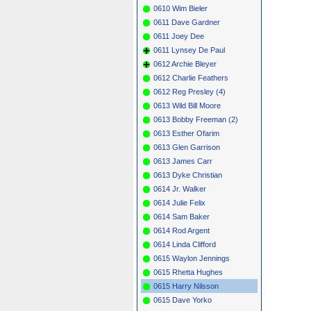
0610 Wim Bieler
0611 Dave Gardner
0611 Joey Dee
0611 Lynsey De Paul
0612 Archie Bleyer
0612 Charlie Feathers
0612 Reg Presley (4)
0613 Wild Bill Moore
0613 Bobby Freeman (2)
0613 Esther Ofarim
0613 Glen Garrison
0613 James Carr
0613 Dyke Christian
0614 Jr. Walker
0614 Julie Felix
0614 Sam Baker
0614 Rod Argent
0614 Linda Clifford
0615 Waylon Jennings
0615 Rhetta Hughes
0615 Harry Nilsson
0615 Dave Yorko