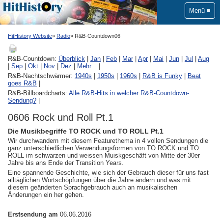
Menü
HitHistory Website
Radio
R&B-Countdown06
R&B-Countdown:
Überblick
|
Jan
|
Feb
|
Mar
|
Apr
|
Mai
|
Jun
|
Jul
|
Aug
|
Sep
|
Okt
|
Nov
|
Dez
|
Mehr...
|
R&B-Nachtschwärmer:
1940s
|
1950s
|
1960s
|
R&B is Funky
|
Beat
goes R&B
|
R&B-Billboardcharts:
Alle R&B-Hits in welcher R&B-Countdown-
Sendung?
|
0606 Rock und Roll Pt.1
Die Musikbegriffe TO ROCK und TO ROLL Pt.1
Wir durchwandern mit diesem Featurethema in 4 vollen Sendungen die
ganz unterschiedlichen Verwendungsformen von TO ROCK und TO
ROLL im schwarzen und weissen Muiskgeschäft von Mitte der 30er
Jahre bis ans Ende der Transition Years.
Eine spannende Geschichte, wie sich der Gebrauch dieser für uns fast
alltäglichen Wortschöpfungen über die Jahre ändern und was mit
diesem geänderten Sprachgebrauch auch an musikalischen
Änderungen ein her gehen.
Erstsendung am
06.06.2016