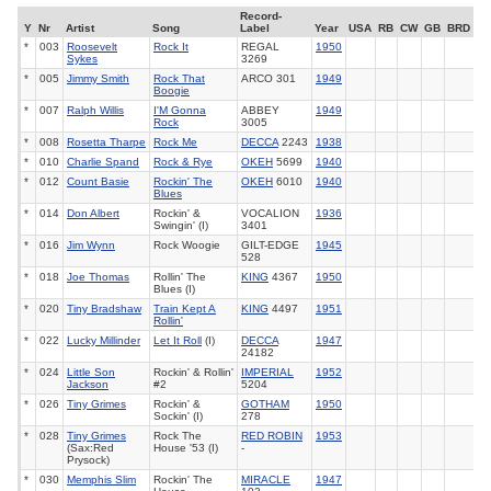
Record-
Y
Nr
Artist
Song
Label
Year
USA
RB
CW
GB
BRD
*
003
Roosevelt
Rock It
REGAL
1950
Sykes
3269
*
005
Jimmy Smith
Rock That
ARCO 301
1949
Boogie
*
007
Ralph Willis
I'M Gonna
ABBEY
1949
Rock
3005
*
008
Rosetta Tharpe
Rock Me
DECCA
2243
1938
*
010
Charlie Spand
Rock & Rye
OKEH
5699
1940
*
012
Count Basie
Rockin' The
OKEH
6010
1940
Blues
*
014
Don Albert
Rockin' &
VOCALION
1936
Swingin' (I)
3401
*
016
Jim Wynn
Rock Woogie
GILT-EDGE
1945
528
*
018
Joe Thomas
Rollin' The
KING
4367
1950
Blues (I)
*
020
Tiny Bradshaw
Train Kept A
KING
4497
1951
Rollin'
*
022
Lucky Millinder
Let It Roll
(I)
DECCA
1947
24182
*
024
Little Son
Rockin' & Rollin'
IMPERIAL
1952
Jackson
#2
5204
*
026
Tiny Grimes
Rockin' &
GOTHAM
1950
Sockin' (I)
278
*
028
Tiny Grimes
Rock The
RED ROBIN
1953
(Sax:Red
House '53 (I)
-
Prysock)
*
030
Memphis Slim
Rockin' The
MIRACLE
1947