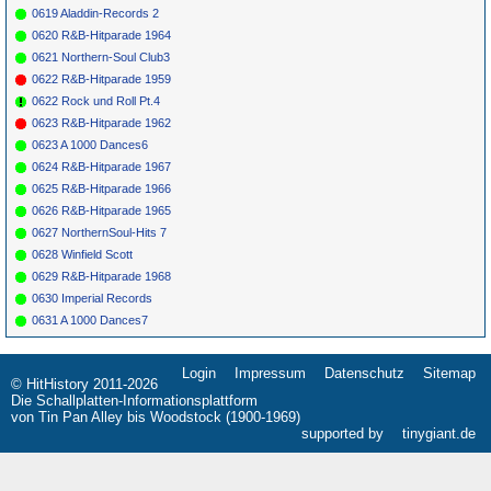
0619 Aladdin-Records 2
*
091
Sticks Mc Ghee
She'S Gone
ATLANTIC
1950
Rock Away
912
0620 R&B-Hitparade 1964
0621 Northern-Soul Club3
0622 R&B-Hitparade 1959
0622 Rock und Roll Pt.4
0623 R&B-Hitparade 1962
0623 A 1000 Dances6
0624 R&B-Hitparade 1967
0625 R&B-Hitparade 1966
0626 R&B-Hitparade 1965
0627 NorthernSoul-Hits 7
0628 Winfield Scott
0629 R&B-Hitparade 1968
0630 Imperial Records
0631 A 1000 Dances7
Login
Impressum
Datenschutz
Sitemap
Navigation
© HitHistory 2011-2026
überspringen
Die Schallplatten-Informationsplattform
von Tin Pan Alley bis Woodstock (1900-1969)
supported by
tinygiant.de