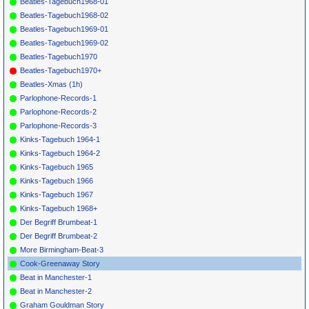
Beatles-Tagebuch1968-01
1818
*
064
Blue Mink
Banner Man
REGAL 3034
1971
3
38
Beatles-Tagebuch1968-02
*
066
Mike Curb
Softly
ATCO
6865
1972
25
4
10
Beatles-Tagebuch1969-01
Congregation
Whispering I
Love You
Beatles-Tagebuch1969-02
*
068
Cilla Black
Something
PARLOPHONE
1971
3
Beatles-Tagebuch1970
Tells Me
R5924
Beatles-Tagebuch1970+
*
070
Fantastics
Something
BELL (UK)
1971
9
Old
1141
Beatles-Xmas (1h)
Something
New
Parlophone-Records-1
*
072
Pipkins
Gimme Dat
CAPITOL
1970
8
6
24
Parlophone-Records-2
Ding
S2819
Parlophone-Records-3
Kinks-Tagebuch 1964-1
Kinks-Tagebuch 1964-2
Kinks-Tagebuch 1965
Kinks-Tagebuch 1966
Kinks-Tagebuch 1967
Kinks-Tagebuch 1968+
Der Begriff Brumbeat-1
Der Begriff Brumbeat-2
More Birmingham-Beat-3
Cook-Greenaway Story
Beat in Manchester-1
Beat in Manchester-2
Graham Gouldman Story