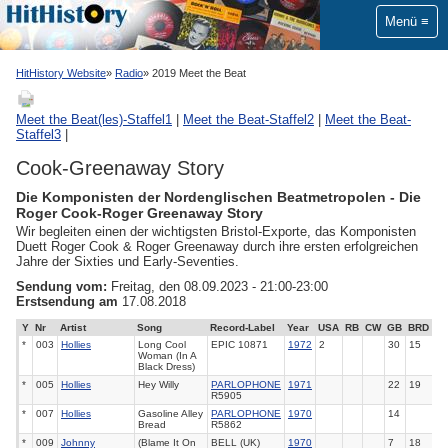
Menü
HitHistory Website
Radio
2019 Meet the Beat
Meet the Beat(les)-Staffel1
|
Meet the Beat-Staffel2
|
Meet the Beat-
Staffel3
|
Cook-Greenaway Story
Die Komponisten der Nordenglischen Beatmetropolen - Die
Roger Cook-Roger Greenaway Story
Wir begleiten einen der wichtigsten Bristol-Exporte, das Komponisten
Duett Roger Cook & Roger Greenaway durch ihre ersten erfolgreichen
Jahre der Sixties und Early-Seventies.
Sendung vom:
Freitag, den 08.09.2023 - 21:00-23:00
Erstsendung am
17.08.2018
Y
Nr
Artist
Song
Record-Label
Year
USA
RB
CW
GB
BRD
*
003
Hollies
Long Cool
EPIC 10871
1972
2
30
15
Woman (In A
Black Dress)
*
005
Hollies
Hey Willy
PARLOPHONE
1971
22
19
R5905
*
007
Hollies
Gasoline Alley
PARLOPHONE
1970
14
Bread
R5862
*
009
Johnny
(Blame It On
BELL (UK)
1970
7
18