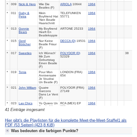
*
009
Nicki & Hero
Wie Die
ARIOLA
10644
1964
Beatles (F)
*
011
Gaby &
Mein
TELEFUNKEN
1964
Petra
Boyfriend Hat
55771
'Nen Beatle
Haarschnitt
*
013
Gonnie
My Boyfirend
ARTONE 25233
1964
Bears
Heeft En
Beatlekoppie
*
015
Gerd
Nur Keine
DECCA (D)
19531
1964
Böttcher
Beatle Frisur
(F)
*
017
Sweetles
Ich Wünsch'
POLYDOR (D)
1964
38
Mir Zum
52329
Geburtstag
Einen Beatle
(F)
*
019
Tonia
Pour Mon
LONDON (FRA)
1964
Anniversaire
654
Je Voudrai
Un Beatle (F)
*
021
John William
Quatre
POLYDOR (FRA)
1964
Garcons
27149
Dans Le Vent
(F)
*
023
Las Chics
Yo Quiero Un
RCA (MEX) EP
1964
Beatle (V)
820
41 Einträge insgesamt
*
025
Joyce
Beatles Are
LONDON 17328
1964
Germain
Coming (V)
Hier gibt's die Playlisten für die komplette Meet-the-Meet-Staffel1 als
*
027
Dave Clark
Glad All Over
EPIC 9656
1964
6
1
16
PDF (53 Seiten)
Five
(423,8 KiB)
*
029
Dave Clark
Bits & Pieces
EPIC 9671
1964
4
2
20
Was bedeuten die farbigen Punkte?
Five