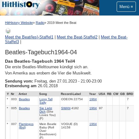
Menü
HitHistory Website
Radio
2019 Meet the Beat
Meet the Beat(les)-Staffel1
|
Meet the Beat-Staffel2
|
Meet the Beat-
Staffel3
|
Beatles-Tagebuch1964-04
Das Beatles-Tagebuch 1964 Teil4
Die erste Beatles-Welttournee kündigt sich an.
Von Amerika aus erobern die Vier die Musikwelt.
Sendung vom:
Freitag, den 27.01.2023 - 21:00-23:00
Erstsendung am
26.01.2018
Y
Nr
Artist
Song
Record-Label
Year
USA
RB
CW
GB
BRD
*
003
Beatles
Long Tall
ODEON 22754
1964
7
Sally
*
005
Beatles
Sie Liebt
SWAN
4182
1964
97
7
Dich
(She
Loves You)
(F)
*
007
Flamingos
Mein Beatle
VOGUE (D)
1964
(Brd)
Baby (Roll
14158
Over
Beethoven)
(F)