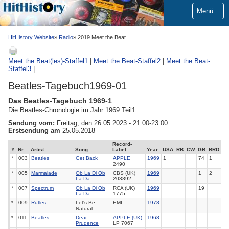
Menü
HitHistory Website
Radio
2019 Meet the Beat
Meet the Beat(les)-Staffel1
|
Meet the Beat-Staffel2
|
Meet the Beat-
Staffel3
|
Beatles-Tagebuch1969-01
Das Beatles-Tagebuch 1969-1
Die Beatles-Chronologie im Jahr 1969 Teil1.
Sendung vom:
Freitag, den 26.05.2023 - 21:00-23:00
Erstsendung am
25.05.2018
Record-
Y
Nr
Artist
Song
Label
Year
USA
RB
CW
GB
BRD
*
003
Beatles
Get Back
APPLE
1969
1
74
1
2490
*
005
Marmalade
Ob La Di Ob
CBS (UK)
1969
1
2
La Da
203892
*
007
Spectrum
Ob La Di Ob
RCA (UK)
1969
19
La Da
1775
*
009
Rutles
Let's Be
EMI
1978
Natural
*
011
Beatles
Dear
APPLE (UK)
1968
Prudence
LP 7067