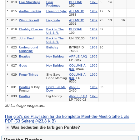
*
013
Five Stairsteps
Dear
BUDDAH
1970
8
14
Prudence
165
*
015
Aretha Franklin
Eleanor Rigby
ATLANTIC
1969
17
5
2683
*
017
Wilson Pickett
Hey Jude
ATLANTIC
1969
23
13
16
2591
*
019
Chubby Checker
Back In The
BUDDAH
1969
82
U.S.S.R.
100
*
021
John Fred
Back In The
UNI 55135
1969
U.S.S.R.
*
023
Underground
Birthday
INTREPID
1969
26
Sunshine
75002
*
025
Beatles
Hey Bulldog
APPLE (UK)
1969
LP 7067
*
027
Gods
Hey Bulldog
COLUMBIA
1969
(UK)
8544
*
029
Pretty Things
She Says
COLUMBIA
1969
Good Morning
(UK)
LP
6306
*
031
Beatles
& Billy
Don'T Let Me
APPLE
1969
35
Preston
Down
2490
*
033
Beatles
Dig A Pony
APPLE (UK)
1970
LP 7096-02
30 Einträge insgesamt
*
035
Cream
Badge
ATCO (UK)
1969
60
18
29
6668
*
037
Beatles
Ballad Of
APPLE
1969
8
1
1
Hier gibt's die Playlisten für die komplette Meet-the-Meet-Staffel1 als
John & Yoko
5786
PDF (53 Seiten)
(423,8 KiB)
*
039
Beatles
Old Brown
APPLE
1969
Was bedeuten die farbigen Punkte?
Shoe
5786
*
041
John Lennon
&
Give Peace A
APPLE
1969
14
2
4
Für Meet the Beat(les):
The Plastic Ono
Chance
1809
Band